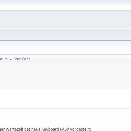
orum
Korg PA5X
►
ger Wartezeit das neue Keyboard PA5X vorgestellt!