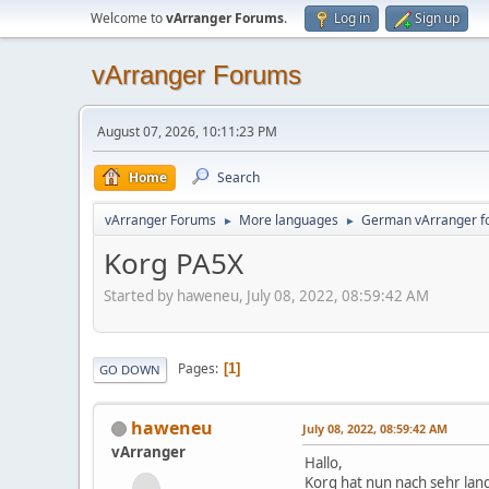
Welcome to
vArranger Forums
.
Log in
Sign up
vArranger Forums
August 07, 2026, 10:11:23 PM
Home
Search
vArranger Forums
More languages
German vArranger f
►
►
Korg PA5X
Started by haweneu, July 08, 2022, 08:59:42 AM
Pages
1
GO DOWN
haweneu
July 08, 2022, 08:59:42 AM
vArranger
Hallo,
Korg hat nun nach sehr lan