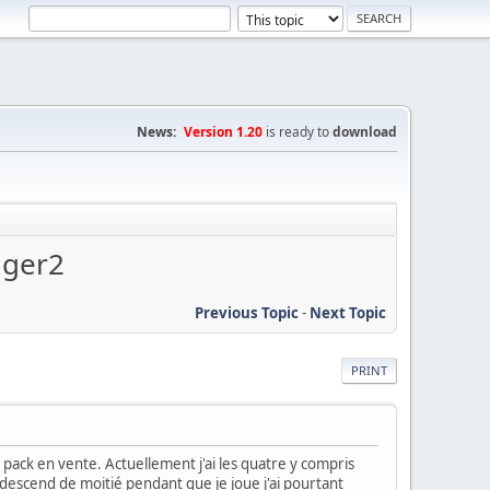
News:
Version 1.20
is ready to
download
nger2
Previous Topic
-
Next Topic
PRINT
pack en vente. Actuellement j'ai les quatre y compris
descend de moitié pendant que je joue j'ai pourtant