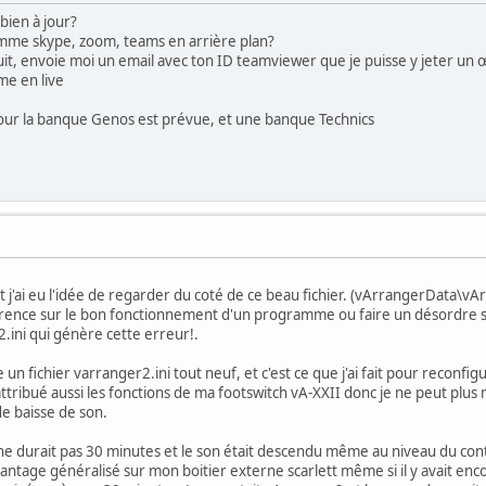
bien à jour?
 comme skype, zoom, teams en arrière plan?
uit, envoie moi un email avec ton ID teamviewer que je puisse y jeter un œi
me en live
ur la banque Genos est prévue, et une banque Technics
et j'ai eu l'idée de regarder du coté de ce beau fichier. (vArrangerData\vA
érence sur le bon fonctionnement d'un programme ou faire un désordre su
ini qui génère cette erreur!.
e un fichier varranger2.ini tout neuf, et c'est ce que j'ai fait pour reconfi
-attribué aussi les fonctions de ma footswitch vA-XXII donc je ne peut plus 
de baisse de son.
 durait pas 30 minutes et le son était descendu même au niveau du control
 plantage généralisé sur mon boitier externe scarlett même si il y avait e