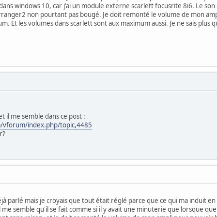
 dans windows 10, car j'ai un module externe scarlett focusrite 8i6. Le so
Arranger2 non pourtant pas bougé. Je doit remonté le volume de mon amp
 Et les volumes dans scarlett sont aux maximum aussi. Je ne sais plus qu
et il me semble dans ce post :
m/vforum/index.php/topic,4485
r?
 déjà parlé mais je croyais que tout était réglé parce que ce qui ma induit e
 me semble qu'il se fait comme si il y avait une minuterie que lorsque que