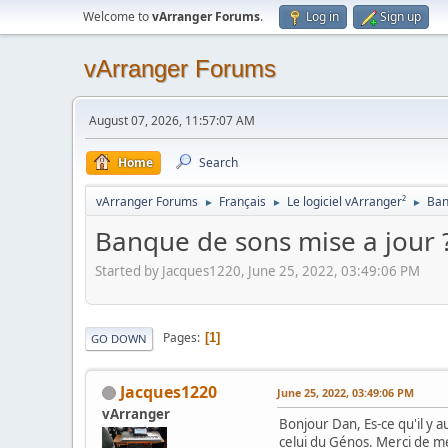
Welcome to
vArranger Forums
.
Log in
Sign up
vArranger Forums
August 07, 2026, 11:57:07 AM
Home
Search
vArranger Forums
Français
Le logiciel vArranger²
Ban
►
►
►
Banque de sons mise a jour 
Started by Jacques1220, June 25, 2022, 03:49:06 PM
Pages
1
GO DOWN
Jacques1220
June 25, 2022, 03:49:06 PM
vArranger
Bonjour Dan, Es-ce qu'il y 
celui du Génos. Merci de me