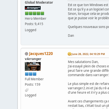
Global Moderator
Est ce que ton Windows est 
Est ce qu'il y a un logiciel
Sinon, lorsque cela se prod
que je puisse voir le problè
Hero Member
Posts: 9,415
Quelques nouveaux sons po
Logged
Dan
Jacques1220
June 28, 2022, 04:10:29 PM
vArranger
Mes salutations Dan,
J'ai essayé plein de choses 
peut faire une grande diff
commande dans varranger2.
Full Member
Le plus simple est de refair
Posts: 159
varranger2.ini et j'ai du ré
d'une heure et il n'y a plus 
Logged
Avant ces changements ça ne
restait bas, c'était tout un