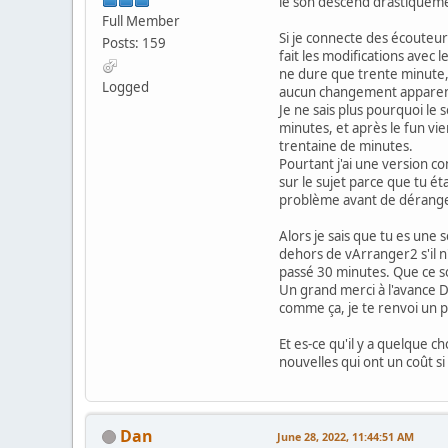
le son descend drastiqueme
Full Member
Si je connecte des écouteurs
Posts: 159
fait les modifications avec
ne dure que trente minute,
Logged
aucun changement apparent 
Je ne sais plus pourquoi le
minutes, et après le fun vi
trentaine de minutes.
Pourtant j'ai une version co
sur le sujet parce que tu ét
problème avant de dérange
Alors je sais que tu es un
dehors de vArranger2 s'il 
passé 30 minutes. Que ce s
Un grand merci à l'avance D
comme ça, je te renvoi un 
Et es-ce qu'il y a quelque 
nouvelles qui ont un coût si i
Dan
June 28, 2022, 11:44:51 AM