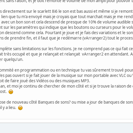
nt sans raison, et je doit remonté le volume de mon ampli pour pouvoir 
 directement sur le scarlett 8i6 le son est bas aussi et même si je remont
 le lien que tu m'a envoyé mais je croyais que tout marchait mais je me r
 avec un bon son et cela descend de presque de 10% de volume audible si
sur les paramètres qui indique que les boutons ou curseurs pour le vo
 son descend comme cela. Pourtant je joue et je fais des variations et le 
ens de prendre fin, et il faut que je redémarre (vArranger2) tout le proce
mplète sans limitations sur les fonctions. Je ne comprend pas ce qui fait c
ait très occupé et que je relançait et relançait vArranger2 en attendant. A
r quelqu'un.
e sommité en programmation ou en technique tu vas sûrement trouvé pourq
n'es pas ouvert si je fait jouer de la musique sur mon portable avec VLC
oit de faire joué des Vidéos ou des musiques MP3.
an, et moi je continu de chercher de mon côté et si je trouve la raison 
post.
chose de nouveau côté Banques de sons? ou mise a jour de banques de sons
l y a lieu.