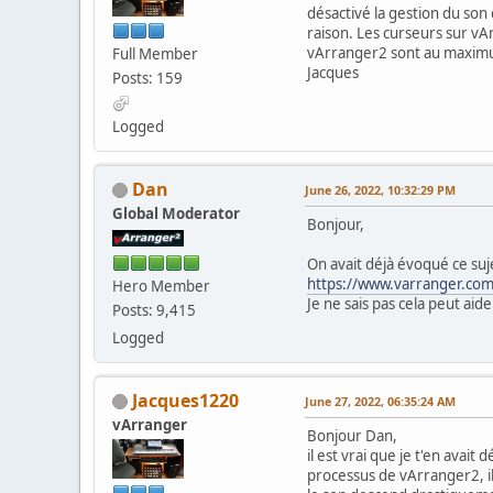
désactivé la gestion du son
raison. Les curseurs sur v
vArranger2 sont au maximum.
Full Member
Jacques
Posts: 159
Logged
Dan
June 26, 2022, 10:32:29 PM
Global Moderator
Bonjour,
On avait déjà évoqué ce suj
https://www.varranger.co
Hero Member
Je ne sais pas cela peut aide
Posts: 9,415
Logged
Jacques1220
June 27, 2022, 06:35:24 AM
vArranger
Bonjour Dan,
il est vrai que je t'en avait
processus de vArranger2, il