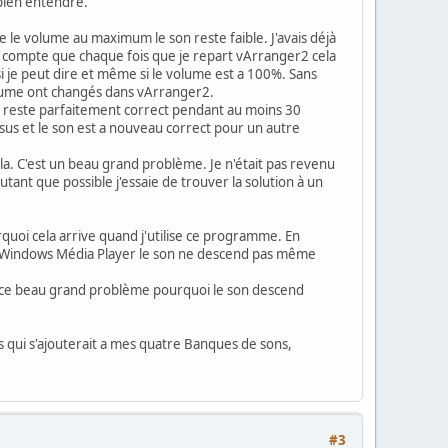
bien entendre.
e le volume au maximum le son reste faible. J'avais déjà
end compte que chaque fois que je repart vArranger2 cela
 je peut dire et même si le volume est a 100%. Sans
lume ont changés dans vArranger2.
son reste parfaitement correct pendant au moins 30
ssus et le son est a nouveau correct pour un autre
ela. C'est un beau grand problème. Je n'était pas revenu
utant que possible j'essaie de trouver la solution à un
uoi cela arrive quand j'utilise ce programme. En
 ou Windows Média Player le son ne descend pas même
de ce beau grand problème pourquoi le son descend
 qui s'ajouterait a mes quatre Banques de sons,
#3