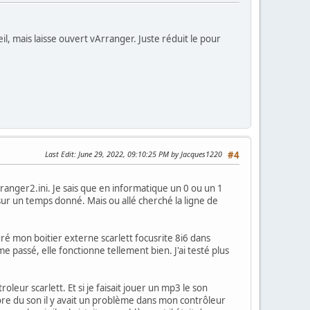
l, mais laisse ouvert vArranger. Juste réduit le pour
Last Edit
: June 29, 2022, 09:10:25 PM by Jacques1220
#4
rranger2.ini. Je sais que en informatique un 0 ou un 1
r un temps donné. Mais ou allé cherché la ligne de
guré mon boitier externe scarlett focusrite 8i6 dans
me passé, elle fonctionne tellement bien. J'ai testé plus
eur scarlett. Et si je faisait jouer un mp3 le son
ncore du son il y avait un problème dans mon contrôleur