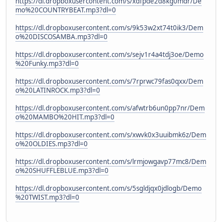
https://dl.dropboxusercontent.com/s/xdfpde2d8kg0mdr/De
mo%20COUNTRYBEAT.mp3?dl=0
https://dl.dropboxusercontent.com/s/9k53w2xt74t0ik3/Dem
o%20DISCOSAMBA.mp3?dl=0
https://dl.dropboxusercontent.com/s/sejv1r4a4tdj3oe/Demo
%20Funky.mp3?dl=0
https://dl.dropboxusercontent.com/s/7rprwc79fas0qxx/Dem
o%20LATINROCK.mp3?dl=0
https://dl.dropboxusercontent.com/s/afwtrb6un0pp7nr/Dem
o%20MAMBO%20HIT.mp3?dl=0
https://dl.dropboxusercontent.com/s/xwvk0x3uuibmk6z/Dem
o%20OLDIES.mp3?dl=0
https://dl.dropboxusercontent.com/s/lrmjowgavp77mc8/Dem
o%20SHUFFLEBLUE.mp3?dl=0
https://dl.dropboxusercontent.com/s/5sgldjqx0jdlogb/Demo
%20TWIST.mp3?dl=0