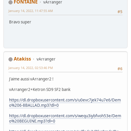
FONTAINE
vArranger
January 14, 2022, 11:47:55 AM
#5
Bravo super
Atakiss
vArranger
January 14, 2022, 02:53:46 PM
#6
J'aime aussi vArranger2 !
vArranger2+Ketron SD9 SF2 bank
https://dl.dropboxusercontent.com/s/u0evc7jek74u7e6/Dem
o%206-8BALLAD.mp3?dl=0
https://dl.dropboxusercontent.com/s/wequ3iybfvoh53e/Dem
o%20BEGUINE.mp3?dl=0