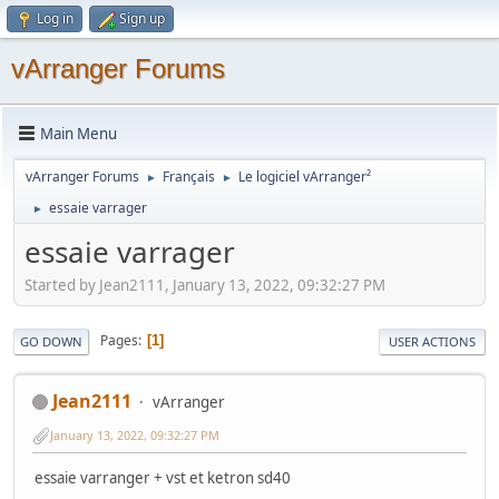
Log in
Sign up
vArranger Forums
Main Menu
vArranger Forums
Français
Le logiciel vArranger²
►
►
essaie varrager
►
essaie varrager
Started by Jean2111, January 13, 2022, 09:32:27 PM
Pages
1
GO DOWN
USER ACTIONS
Jean2111
vArranger
January 13, 2022, 09:32:27 PM
essaie varranger + vst et ketron sd40