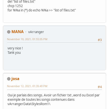
del "list of files.txt"
chcp 1252
for %%a in (*) do echo %%a >> "list of files.txt"
MANA
vArranger
November 10, 2021, 01:55:05 PM
#3
very nice !
Tank you
josa
November 12, 2021, 01:35:49 PM
#4
Oui je parlais des songs. Avoir un fichier txt ,word ou Excel par
exemple de toutes les songs contenues dans
vArrangerData\StylesRom1\