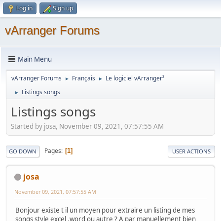
Log in
Sign up
vArranger Forums
Main Menu
vArranger Forums
Français
Le logiciel vArranger²
►
►
Listings songs
►
Listings songs
Started by josa, November 09, 2021, 07:57:55 AM
Pages
1
GO DOWN
USER ACTIONS
josa
November 09, 2021, 07:57:55 AM
Bonjour existe t il un moyen pour extraire un listing de mes
songs style excel ,word ou autre ? A par manuellement bien