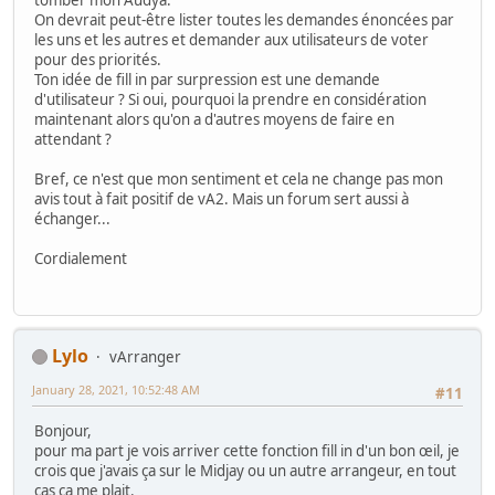
tomber mon Audya.
On devrait peut-être lister toutes les demandes énoncées par
les uns et les autres et demander aux utilisateurs de voter
pour des priorités.
Ton idée de fill in par surpression est une demande
d'utilisateur ? Si oui, pourquoi la prendre en considération
maintenant alors qu'on a d'autres moyens de faire en
attendant ?
Bref, ce n'est que mon sentiment et cela ne change pas mon
avis tout à fait positif de vA2. Mais un forum sert aussi à
échanger...
Cordialement
Lylo
vArranger
January 28, 2021, 10:52:48 AM
#11
Bonjour,
pour ma part je vois arriver cette fonction fill in d'un bon œil, je
crois que j'avais ça sur le Midjay ou un autre arrangeur, en tout
cas ça me plait.