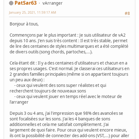
PatSar63
vArranger
January 25, 2021, 11:59:17 AM
#8
Bonjour à tous,
Commençons par le plus important : Je suis utilisateur de vA2
depuis 10 ans. J'en suis très content : Il est très stable, permet
de lire des centaines de styles multimarques et a été complété
de divers outils (song chords, partoches,...).
Cela étant dit : Il y a des centaines d'utilisateurs et chacun en a
ses propres usages. C'est normal. Je classerai ces utilsateurs en
2 grandes familles principales (même si on appartient toujours
un peu aux deux) :
- ceux qui veulent des sons super réalistes et qui
recherchent toujours de nouveaux sons
- ceux qui veulent jouer en temps réel avec le moteur de
l'arranger
Depuis 3 ou 4 ans, j'ai l'impression que 98% des avancées se
sont focalisées sur les sons. J'ai les 4 banques de sons
additionnelles et cela me satisfait complètement. J'ai
largement de quoi faire. Pour ceux qui veulent encore mieux,
ils ont la possibilité de connecter des add-ons (VST,...) pour aller