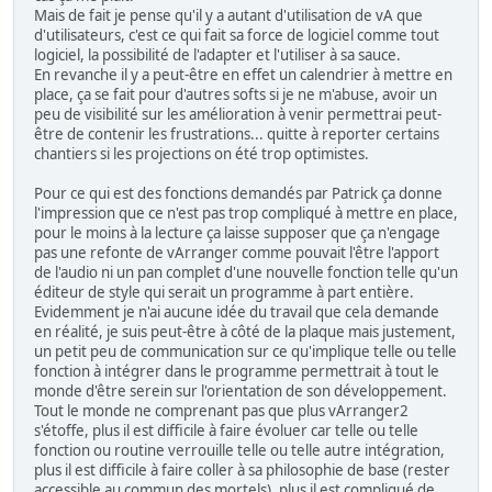
Mais de fait je pense qu'il y a autant d'utilisation de vA que
d'utilisateurs, c'est ce qui fait sa force de logiciel comme tout
logiciel, la possibilité de l'adapter et l'utiliser à sa sauce.
En revanche il y a peut-être en effet un calendrier à mettre en
place, ça se fait pour d'autres softs si je ne m'abuse, avoir un
peu de visibilité sur les amélioration à venir permettrai peut-
être de contenir les frustrations... quitte à reporter certains
chantiers si les projections on été trop optimistes.
Pour ce qui est des fonctions demandés par Patrick ça donne
l'impression que ce n'est pas trop compliqué à mettre en place,
pour le moins à la lecture ça laisse supposer que ça n'engage
pas une refonte de vArranger comme pouvait l'être l'apport
de l'audio ni un pan complet d'une nouvelle fonction telle qu'un
éditeur de style qui serait un programme à part entière.
Evidemment je n'ai aucune idée du travail que cela demande
en réalité, je suis peut-être à côté de la plaque mais justement,
un petit peu de communication sur ce qu'implique telle ou telle
fonction à intégrer dans le programme permettrait à tout le
monde d'être serein sur l'orientation de son développement.
Tout le monde ne comprenant pas que plus vArranger2
s'étoffe, plus il est difficile à faire évoluer car telle ou telle
fonction ou routine verrouille telle ou telle autre intégration,
plus il est difficile à faire coller à sa philosophie de base (rester
accessible au commun des mortels), plus il est compliqué de