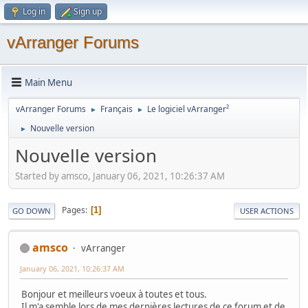
Log in
Sign up
vArranger Forums
Main Menu
vArranger Forums
Français
Le logiciel vArranger²
►
►
Nouvelle version
►
Nouvelle version
Started by amsco, January 06, 2021, 10:26:37 AM
Pages
1
GO DOWN
USER ACTIONS
amsco
vArranger
January 06, 2021, 10:26:37 AM
Bonjour et meilleurs voeux à toutes et tous.
Il m'a semble lors de mes dernières lectures de ce forum et de