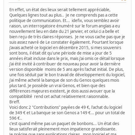
En effet, un état des lieux serait tellement appréciable,
Quelques lignes tout au plus.. Je ne comprends pas a cette
politique de communication. Et... idefix, vous semblez avoir
raison, un interrogatoire énuméré sur le forum anglais a eu
nouvellement lieu en date du 21 janvier, et celui ci a belle et
bien reçu de très claires réponses. Je ne vous cache pas que je
suis assez navré de Le constater également. Pourtant lorsque
j'avais acheté ce logiciel en décembre 2015, si mes souvenirs
sont bons, il était dit qu'une période de mise a jour de 5
années était incluse dans le prix, mais j'ai omis ce détail lorsque
j'ai été invité à contribuer de nouveau pour avoir la dernière
version disponible moins de 5 ans après l'achat initial. De plus,
une fois séduit par le bon travail de développement du logiciel,
j'ai même acheté la banque de son du Genos quelques mois
plus tard. Je possède un vrai Genos, et bien que des
différences majeures existent, je dois aussi avouer que la
compatiblité rend cet achat relativement raisonnable.
Breff.
Voici donc 2 "Contributions" payées de 49 €, l'achat du logiciel
de 349 € et La banque se son Genos a 149 €... pour un total de
596 €..
c'est quand même pas un paquet de bonbons... Un état des
lieux satisferait pleinement mon impatience grandissante.
Je précise que sans explications claires, mon logiciel et ma