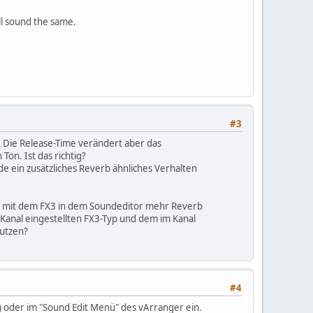
ll sound the same.
#3
t. Die Release-Time verändert aber das
on. Ist das richtig?
 ein zusätzliches Reverb ähnliches Verhalten
ll mit dem FX3 in dem Soundeditor mehr Reverb
anal eingestellten FX3-Typ und dem im Kanal
enutzen?
#4
e) oder im "Sound Edit Menü" des vArranger ein.