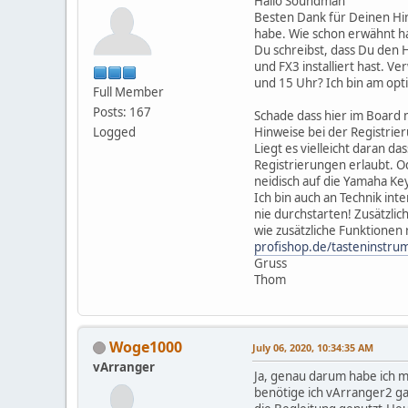
Hallo Soundman
Besten Dank für Deinen Hinw
habe. Wie schon erwähnt ha
Du schreibst, dass Du den H
und FX3 installiert hast. V
und 15 Uhr? Ich bin am opti
Full Member
Posts: 167
Schade dass hier im Board n
Logged
Hinweise bei der Registrier
Liegt es vielleicht daran d
Registrierungen erlaubt. Od
neidisch auf die Yamaha Ke
Ich bin auch an Technik int
nie durchstarten! Zusätzlic
wie zusätzliche Funktione
profishop.de/tasteninstr
Gruss
Thom
Woge1000
July 06, 2020, 10:34:35 AM
vArranger
Ja, genau darum habe ich 
benötige ich vArranger2 ga