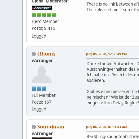
Global Moderator
There is no link between af
The release time is somethi
Hero Member
Posts: 9,415
Logged
tthoms
July 05, 2020, 12:38:49 PM
vArranger
Danke für die Antworten. Da
Ausschwingverhalten des To
Ich habe das Reverb des en
addieren.
Gibt es einen besseren Tri
Full Member
beimischen? Wie ist der Z
Posts: 167
eingestellten Delay-Regler?
Logged
Soundman
July 06, 2020, 07:51:43 AM
vArranger
Bei String-Soundfonts stell