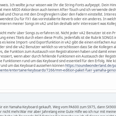
eis. Ich wollte ja nur wissen wie Ihr die String-Fonts aufpeppt. Dein Hin
t mein MIDI-Akkordeon auch keinen After-Touch und ich verwende deshal
all und Chorus mit den Dreghreglern über den Fadern einstellst. Interes
erwendest Du für FX1 das vorinstallierte Reverb oder ein anderes. In welc
mieren meiner Songs im vA2 und bin deshalb sehr interessiert was Kollege
icht mehr über Songs zu erfahren ist. Nicht jeder vA2 Benutzer ist ein Pr
ung eines Titels durch eben diese Profis. Jedenfalls ist die Rubrik SONG
ass es keine Import- und Exportfunktion in vA2 gibt die einen einfachen Au
er sind die vA2 Benutzer wirklich so verschlossen dass Sie die Kollegen
ys, die Funktion zum Austausch von Registrationen haben und damit ein
eressiert, wenn aber durch fehlende Funktionen ein Austausch der Registr
he Funktionen rund um das Keyboard sind essentiell für den Erfolg. Wie k
n rund um das Keyboard aussehen können
https://soundwonderland.de/p
umente/entertainerkeyboards/7266/mm-edition-paket-fuer-yamaha-geno
mir ein Yamaha Keyboard gekauft. Weg vom PA600 zum S975, dann SX900
r nicht mehr.War mir aber Jahrelang eine Gute Hilfe wo ich nur mit mein