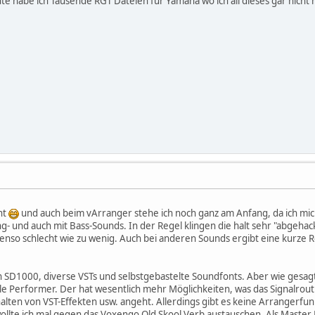
te habe ich Tausende RGT Dateien für Yamaha wo ich all dieses gar nicht
ht
und auch beim vArranger stehe ich noch ganz am Anfang, da ich mic
g- und auch mit Bass-Sounds. In der Regel klingen die halt sehr "abgehackt
ebenso schlecht wie zu wenig. Auch bei anderen Sounds ergibt eine kurze Re
on SD1000, diverse VSTs und selbstgebastelte Soundfonts. Aber wie gesagt
bile Performer. Der hat wesentlich mehr Möglichkeiten, was das Signalrou
lten von VST-Effekten usw. angeht. Allerdings gibt es keine Arrangerfunkt
ollte ich mal gegen das Voxengo Old Skool Verb austauschen. Als Master Ef