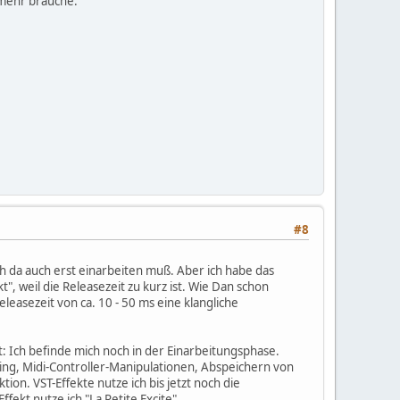
 mehr brauche.
#8
h da auch erst einarbeiten muß. Aber ich habe das
", weil die Releasezeit zu kurz ist. Wie Dan schon
leasezeit von ca. 10 - 50 ms eine klangliche
: Ich befinde mich noch in der Einarbeitungsphase.
ting, Midi-Controller-Manipulationen, Abspeichern von
ion. VST-Effekte nutze ich bis jetzt noch die
fekt nutze ich "La Petite Excite".