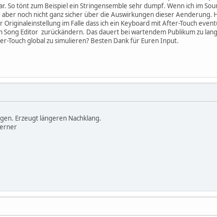
r. So tönt zum Beispiel ein Stringensemble sehr dumpf. Wenn ich im Sou
mir aber noch nicht ganz sicher über die Auswirkungen dieser Aenderung. 
 Originaleinstellung im Falle dass ich ein Keyboard mit After-Touch eventu
Song Editor zurückändern. Das dauert bei wartendem Publikum zu lange. 
ter-Touch global zu simulieren? Besten Dank für Euren Input.
tigen. Erzeugt längeren Nachklang.
Werner