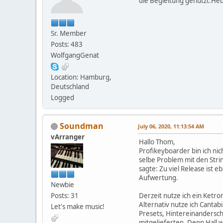
die Begleitung genutzt.Heu
Sr. Member
Posts: 483
WolfgangGenat
Location: Hamburg,
Deutschland
Logged
Soundman
July 06, 2020, 11:13:54 AM
vArranger
Hallo Thom,
Profikeyboarder bin ich nic
selbe Problem mit den Strin
sagte: Zu viel Release ist 
Aufwertung.
Newbie
Posts: 31
Derzeit nutze ich ein Ketr
Alternativ nutze ich Canta
Let's make music!
Presets, Hintereinanderscha
mitgelieferten. Denn Hall w