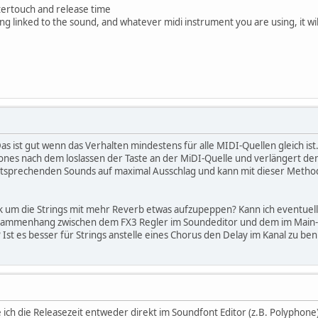
tertouch and release time
ng linked to the sound, and whatever midi instrument you are using, it wi
s ist gut wenn das Verhalten mindestens für alle MIDI-Quellen gleich is
nes nach dem loslassen der Taste an der MiDI-Quelle und verlängert den T
tsprechenden Sounds auf maximal Ausschlag und kann mit dieser Methode
ck um die Strings mit mehr Reverb etwas aufzupeppen? Kann ich eventue
usammenhang zwischen dem FX3 Regler im Soundeditor und dem im Main-K
 Ist es besser für Strings anstelle eines Chorus den Delay im Kanal zu b
e ich die Releasezeit entweder direkt im Soundfont Editor (z.B. Polyphon