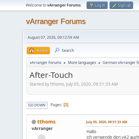
Welcome to
vArranger Forums
.
Log in
Sign up
vArranger Forums
August 07, 2026, 09:12:59 AM
Home
Search
vArranger Forums
More languages
German vArranger f
►
►
After-Touch
Started by tthoms, July 05, 2020, 09:51:33 AM
Pages
1
GO DOWN
tthoms
July 05, 2020, 09:51:33 AM
vArranger
Hallo
ich verwende den vA2 auch 