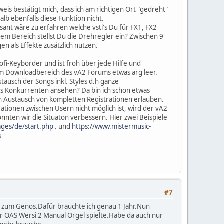
weis bestätigt mich, dass ich am richtigen Ort "gedreht"
b ebenfalls diese Funktion nicht.
sant wäre zu erfahren welche vsti's Du für FX1, FX2
hem Bereich stellst Du die Drehregler ein? Zwischen 9
n als Effekte zusätzlich nutzen.
ofi-Keyborder und ist froh über jede Hilfe und
S im Downloadbereich des vA2 Forums etwas arg leer.
stausch der Songs inkl. Styles d.h ganze
 als Konkurrenten ansehen? Da bin ich schon etwas
en Austausch von kompletten Registrationen erlauben.
ationen zwischen Usern nicht möglich ist, wird der vA2
önnten wir die Situaton verbessern. Hier zwei Beispiele
ages/de/start.php
. und
https://www.mistermusic-
s
#7
 zum Genos.Dafür brauchte ich genau 1 Jahr.Nun
er OAS Wersi 2 Manual Orgel spielte.Habe da auch nur