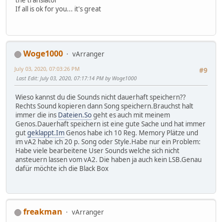
If all is ok for you... it's great
Woge1000
vArranger
July 03, 2020, 07:03:26 PM
#9
Last Edit
: July 03, 2020, 07:17:14 PM by Woge1000
Wieso kannst du die Sounds nicht dauerhaft speichern??
Rechts Sound kopieren dann Song speichern.Brauchst halt
immer die ins
Dateien.So
geht es auch mit meinem
Genos.Dauerhaft speichern ist eine gute Sache und hat immer
gut
geklappt.Im
Genos habe ich 10 Reg. Memory Plätze und
im vA2 habe ich 20 p. Song oder Style.Habe nur ein Problem:
Habe viele bearbeitene User Sounds welche sich nicht
ansteuern lassen vom vA2. Die haben ja auch kein LSB.Genau
dafür möchte ich die Black Box
freakman
vArranger