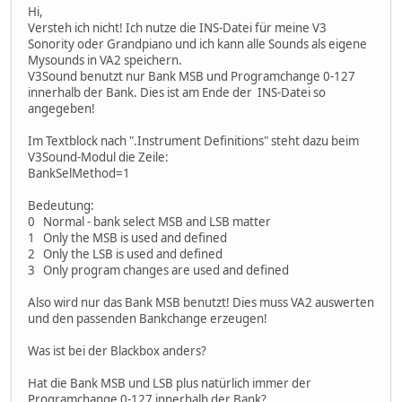
Hi,
Versteh ich nicht! Ich nutze die INS-Datei für meine V3
Sonority oder Grandpiano und ich kann alle Sounds als eigene
Mysounds in VA2 speichern.
V3Sound benutzt nur Bank MSB und Programchange 0-127
innerhalb der Bank. Dies ist am Ende der INS-Datei so
angegeben!
Im Textblock nach ".Instrument Definitions" steht dazu beim
V3Sound-Modul die Zeile:
BankSelMethod=1
Bedeutung:
0 Normal - bank select MSB and LSB matter
1 Only the MSB is used and defined
2 Only the LSB is used and defined
3 Only program changes are used and defined
Also wird nur das Bank MSB benutzt! Dies muss VA2 auswerten
und den passenden Bankchange erzeugen!
Was ist bei der Blackbox anders?
Hat die Bank MSB und LSB plus natürlich immer der
Programchange 0-127 innerhalb der Bank?