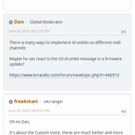
Dan
Global Moderator
June 30, 2020, 04:23:39 PM
#5
There is many ways to implement drumkits on different midi
channels
Maybe he can react to the GS drumkit message in a firmware
update?
https://www.kvraudio.com/forum/viewtopic.php?t=446910
freakman
vArranger
June 30, 2020, 04:33:37 PM
#6
Oh no Dan,
It's about the Custom Voice, these are much better and more