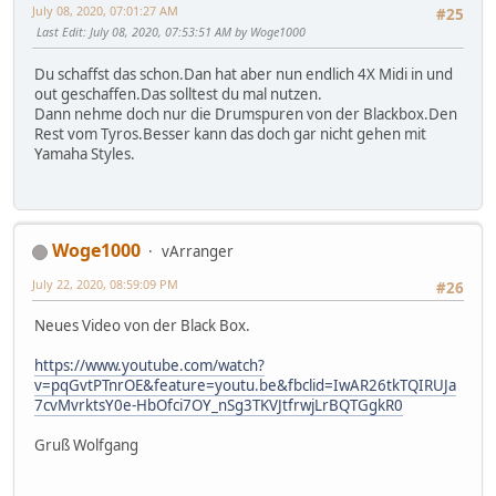
July 08, 2020, 07:01:27 AM
#25
Last Edit
: July 08, 2020, 07:53:51 AM by Woge1000
Du schaffst das schon.Dan hat aber nun endlich 4X Midi in und
out geschaffen.Das solltest du mal nutzen.
Dann nehme doch nur die Drumspuren von der Blackbox.Den
Rest vom Tyros.Besser kann das doch gar nicht gehen mit
Yamaha Styles.
Woge1000
vArranger
July 22, 2020, 08:59:09 PM
#26
Neues Video von der Black Box.
https://www.youtube.com/watch?
v=pqGvtPTnrOE&feature=youtu.be&fbclid=IwAR26tkTQIRUJa
7cvMvrktsY0e-HbOfci7OY_nSg3TKVJtfrwjLrBQTGgkR0
Gruß Wolfgang