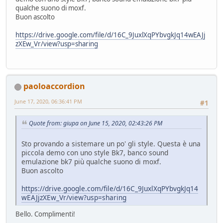
qualche suono di moxf.
Buon ascolto
https://drive.google.com/file/d/16C_9JuxlXqPYbvgkJq14wEAJj
zXEw_Vr/view?usp=sharing
paoloaccordion
June 17, 2020, 06:36:41 PM
#1
Quote from: giupa on June 15, 2020, 02:43:26 PM
Sto provando a sistemare un po' gli style. Questa è una
piccola demo con uno style Bk7, banco sound
emulazione bk7 più qualche suono di moxf.
Buon ascolto
https://drive.google.com/file/d/16C_9JuxlXqPYbvgkJq14
wEAJjzXEw_Vr/view?usp=sharing
Bello. Complimenti!