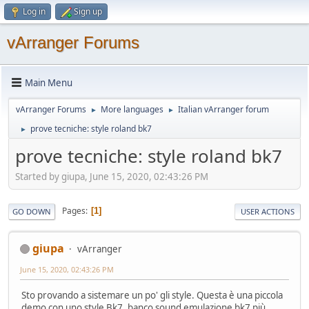
Log in
Sign up
vArranger Forums
Main Menu
vArranger Forums
More languages
Italian vArranger forum
►
►
prove tecniche: style roland bk7
►
prove tecniche: style roland bk7
Started by giupa, June 15, 2020, 02:43:26 PM
Pages
1
GO DOWN
USER ACTIONS
giupa
vArranger
June 15, 2020, 02:43:26 PM
Sto provando a sistemare un po' gli style. Questa è una piccola
demo con uno style Bk7, banco sound emulazione bk7 più