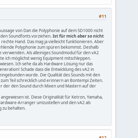
#11
ss Aussage von Dan die Polyphonie auf dem SD1000 nicht
0 den Soundfonts vorziehen.
Ist für mich aber so nicht
 rechte Hand. Das mag ja vielleicht funktionieren. Aber
fehlende Polyphonie zum spüren bekommst. Deshalb
te verwenden. Als alleiniges Soundmodul für den vA2
chte ich möglichst wenig Equipment mitschleppen.
wiesen. Ich sehe da als Hardware Lösung nur das
neration! Schade dass die Entwicklung des vA2 in
 eingebunden wurde. Die Qualität des Sounds mit den
um Teil schrecklich und erinnern an Bontempi Zeiten.
ker der den Sound durch Mixen und Mastern auf der
angewiesen ist. Diese Originalität für Ketron, Yamaha,
n Hardware-Arranger umzustellen und den vA2 als
ng zu behalten.
#12