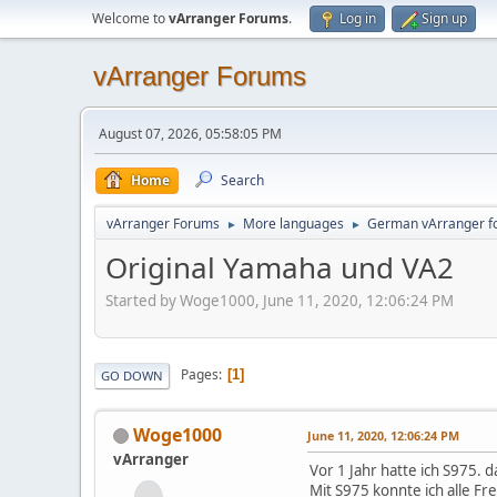
Welcome to
vArranger Forums
.
Log in
Sign up
vArranger Forums
August 07, 2026, 05:58:05 PM
Home
Search
vArranger Forums
More languages
German vArranger f
►
►
Original Yamaha und VA2
Started by Woge1000, June 11, 2020, 12:06:24 PM
Pages
1
GO DOWN
Woge1000
June 11, 2020, 12:06:24 PM
vArranger
Vor 1 Jahr hatte ich S975.
Mit S975 konnte ich alle F