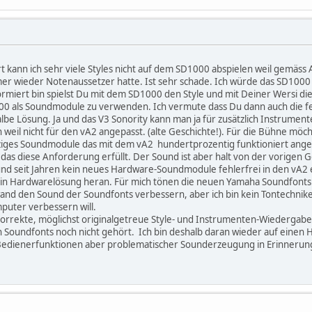
ert kann ich sehr viele Styles nicht auf dem SD1000 abspielen weil gemä
mer wieder Notenaussetzer hatte. Ist sehr schade. Ich würde das SD100
formiert bin spielst Du mit dem SD1000 den Style und mit Deiner Wersi die
00 als Soundmodule zu verwenden. Ich vermute dass Du dann auch die 
lbe Lösung. Ja und das V3 Sonority kann man ja für zusätzlich Instrumen
n weil nicht für den vA2 angepasst. (alte Geschichte!). Für die Bühne mö
nziges Soundmodule das mit dem vA2 hundertprozentig funktioniert ange
 diese Anforderung erfüllt. Der Sound ist aber halt von der vorigen Ge
und seit Jahren kein neues Hardware-Soundmodule fehlerfrei in den vA2
in Hardwarelösung heran. Für mich tönen die neuen Yamaha Soundfonts z
wand den Sound der Soundfonts verbessern, aber ich bin kein Tontechni
uter verbessern will.
korrekte, möglichst originalgetreue Style- und Instrumenten-Wiedergabe 
en Soundfonts noch nicht gehört. Ich bin deshalb daran wieder auf eine
 Bedienerfunktionen aber problematischer Sounderzeugung in Erinneru