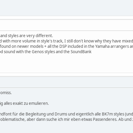
nd styles are very different.
 with more volume in style's track, I still don't know why they have mix
ound on newer models + all the DSP included in the Yamaha arrangers are 
od sound with the Genos styles and the SoundBank
romiss.
ig alles exakt zu emulieren.
ndfont für die Begleitung und Drums und eigentlich alle BK7m styles (und
problematische, aber dann suche ich mir eben etwas Passenderes. Ab und z