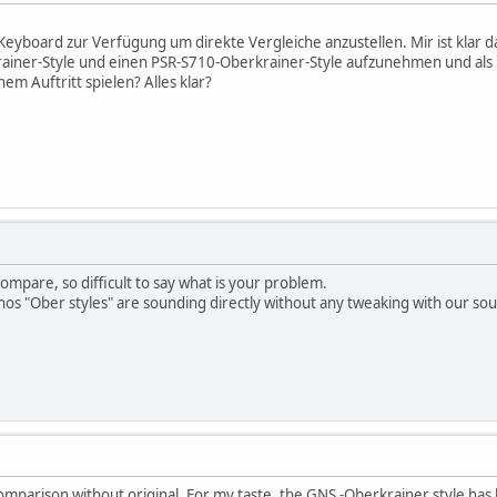
-Keyboard zur Verfügung um direkte Vergleiche anzustellen. Mir ist klar 
iner-Style und einen PSR-S710-Oberkrainer-Style aufzunehmen und als R
m Auftritt spielen? Alles klar?
ompare, so difficult to say what is your problem.
os "Ober styles" are sounding directly without any tweaking with our s
 a comparison without original. For my taste, the GNS -Oberkrainer style h