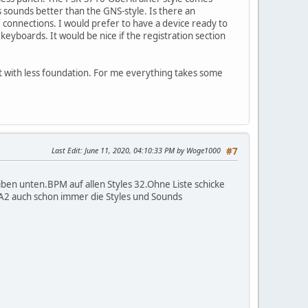
s sounds better than the GNS-style. Is there an
 connections. I would prefer to have a device ready to
eyboards. It would be nice if the registration section
 but with less foundation. For me everything takes some
Last Edit
: June 11, 2020, 04:10:33 PM by Woge1000
#7
eiben unten.BPM auf allen Styles 32.Ohne Liste schicke
vA2 auch schon immer die Styles und Sounds