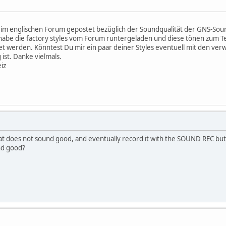
im englischen Forum gepostet bezüglich der Soundqualität der GNS-Soun
habe die factory styles vom Forum runtergeladen und diese tönen zum Te
ndet werden. Könntest Du mir ein paar deiner Styles eventuell mit den v
 ist. Danke vielmals.
iz
hat does not sound good, and eventually record it with the SOUND REC bu
nd good?