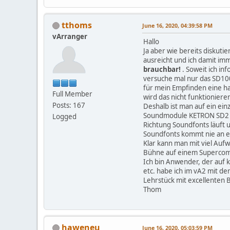
tthoms
June 16, 2020, 04:39:58 PM
vArranger
Hallo
Ja aber wie bereits diskuti
ausreicht und ich damit im
brauchbar!
. Soweit ich in
versuche mal nur das SD10
für mein Empfinden eine ha
Full Member
wird das nicht funktioniere
Posts: 167
Deshalb ist man auf ein ei
Soundmodule KETRON SD2 das
Logged
Richtung Soundfonts läuft 
Soundfonts kommt nie an e
Klar kann man mit viel Auf
Bühne auf einem Supercomp
Ich bin Anwender, der auf 
etc. habe ich im vA2 mit d
Lehrstück mit excellenten
Thom
haweneu
June 16, 2020, 05:03:59 PM