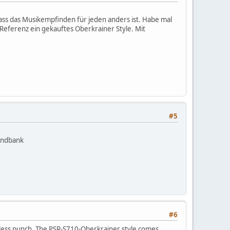
dass das Musikempfinden für jeden anders ist. Habe mal
eferenz ein gekauftes Oberkrainer Style. Mit
#5
oundbank
#6
as less punch. The PSR-S710-Oberkrainer style comes