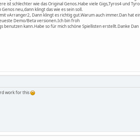
dere ist schlechter wie das Original Genos.Habe viele Gigs,Tyros4 und Ty
 Genos neu,dann klingt das wie es sein soll.
r mit vArranger2, Dann klingt es richtig gut.Warum auch immer.Dan hat e
ueste Demo/Beta versionen.Ich bin froh
Gigs benutzen kann.Habe so für mich schöne Spiellisten erstellt.Danke Dan
rd work for this