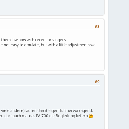
#8
ed them low now with recent arrangers
not easy to emulate, but with a little adjustments we
#9
 viele andere) laufen damit eigentlich hervorragend.
u darf auch mal das PA 700 die Begleitung liefern