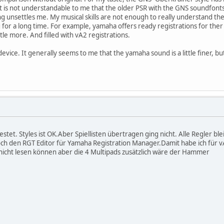
. It is not understandable to me that the older PSR with the GNS soundfont
g unsettles me. My musical skills are not enough to really understand the
for a long time. For example, yamaha offers ready registrations for ther k
tle more. And filled with vA2 registrations.
 device. It generally seems to me that the yamaha sound is a little finer,
stet. Styles ist OK.Aber Spiellisten übertragen ging nicht. Alle Regler bl
doch den RGT Editor für Yamaha Registration Manager.Damit habe ich für 
icht lesen können aber die 4 Multipads zusätzlich wäre der Hammer