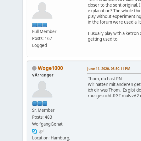
closer to the sent original
explanation? The whole thin
play without experimenting 
in the forum were used a lit
Full Member
I usually play with a ketron
Posts: 167
getting used to.
Logged
Woge1000
June 11, 2020, 03:50:11 PM
vArranger
Thom, du hast PN
Wir hatten mit anderen gete
ich dir was Thom. Es gibt 
rausgesucht.RGT muß vA2 n
Sr. Member
Posts: 483
WolfgangGenat
Location: Hamburg,