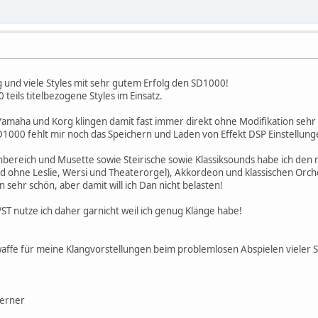
g und viele Styles mit sehr gutem Erfolg den SD1000!
0 teils titelbezogene Styles im Einsatz.
 Yamaha und Korg klingen damit fast immer direkt ohne Modifikation sehr
D1000 fehlt mir noch das Speichern und Laden von Effekt DSP Einstellu
bereich und Musette sowie Steirische sowie Klassiksounds habe ich den 
ohne Leslie, Wersi und Theaterorgel), Akkordeon und klassischen Orche
n sehr schön, aber damit will ich Dan nicht belasten!
T nutze ich daher garnicht weil ich genug Klänge habe!
ffe für meine Klangvorstellungen beim problemlosen Abspielen vieler S
Werner