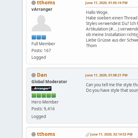
tthoms
June 11, 2020, 01:05:14 PM
vArranger
Hallo Woge.
Habe soeben einen Thread 
Styles verwendest Du? Ich 
Artikulation (#....) verwe
ob meine Installation richtig
Liebe Grüsse aus der Schwe
Full Member
Thom
Posts: 167
Logged
Dan
June 11, 2020, 01:08:21 PM
Global Moderator
Can you tell me the style t
Do you have style that sou
Hero Member
Posts: 9,416
Logged
tthoms
June 11, 2020, 02:14:53 PM