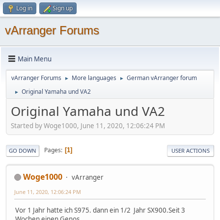
Log in
Sign up
vArranger Forums
Main Menu
vArranger Forums
More languages
German vArranger forum
►
►
Original Yamaha und VA2
►
Original Yamaha und VA2
Started by Woge1000, June 11, 2020, 12:06:24 PM
Pages
1
GO DOWN
USER ACTIONS
Woge1000
vArranger
June 11, 2020, 12:06:24 PM
Vor 1 Jahr hatte ich S975. dann ein 1/2 Jahr SX900.Seit 3
Wochen einen Genos.