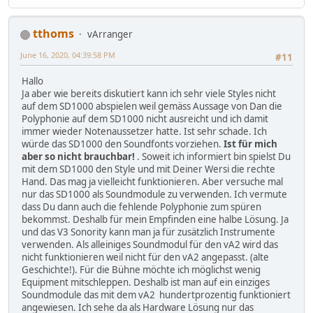
tthoms
vArranger
June 16, 2020, 04:39:58 PM
#11
Hallo
Ja aber wie bereits diskutiert kann ich sehr viele Styles nicht
auf dem SD1000 abspielen weil gemäss Aussage von Dan die
Polyphonie auf dem SD1000 nicht ausreicht und ich damit
immer wieder Notenaussetzer hatte. Ist sehr schade. Ich
würde das SD1000 den Soundfonts vorziehen.
Ist für mich
aber so nicht brauchbar!
. Soweit ich informiert bin spielst Du
mit dem SD1000 den Style und mit Deiner Wersi die rechte
Hand. Das mag ja vielleicht funktionieren. Aber versuche mal
nur das SD1000 als Soundmodule zu verwenden. Ich vermute
dass Du dann auch die fehlende Polyphonie zum spüren
bekommst. Deshalb für mein Empfinden eine halbe Lösung. Ja
und das V3 Sonority kann man ja für zusätzlich Instrumente
verwenden. Als alleiniges Soundmodul für den vA2 wird das
nicht funktionieren weil nicht für den vA2 angepasst. (alte
Geschichte!). Für die Bühne möchte ich möglichst wenig
Equipment mitschleppen. Deshalb ist man auf ein einziges
Soundmodule das mit dem vA2 hundertprozentig funktioniert
angewiesen. Ich sehe da als Hardware Lösung nur das