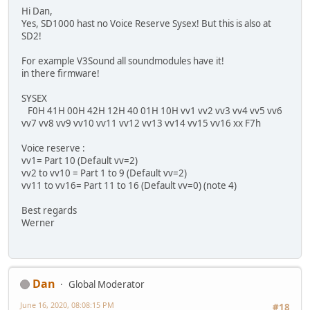
Hi Dan,
Yes, SD1000 hast no Voice Reserve Sysex! But this is also at
SD2!
For example V3Sound all soundmodules have it!
in there firmware!
SYSEX
F0H 41H 00H 42H 12H 40 01H 10H vv1 vv2 vv3 vv4 vv5 vv6
vv7 vv8 vv9 vv10 vv11 vv12 vv13 vv14 vv15 vv16 xx F7h
Voice reserve :
vv1= Part 10 (Default vv=2)
vv2 to vv10 = Part 1 to 9 (Default vv=2)
vv11 to vv16= Part 11 to 16 (Default vv=0) (note 4)
Best regards
Werner
Dan
Global Moderator
June 16, 2020, 08:08:15 PM
#18