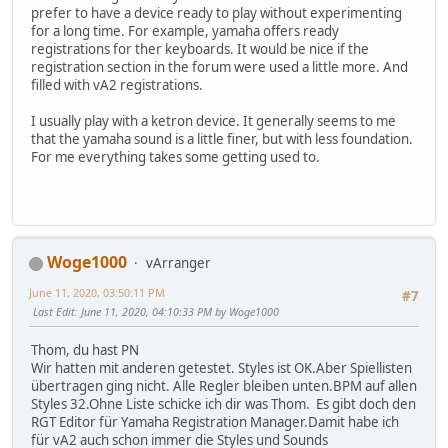
prefer to have a device ready to play without experimenting
for a long time. For example, yamaha offers ready
registrations for ther keyboards. It would be nice if the
registration section in the forum were used a little more. And
filled with vA2 registrations.
I usually play with a ketron device. It generally seems to me
that the yamaha sound is a little finer, but with less foundation.
For me everything takes some getting used to.
Woge1000
vArranger
June 11, 2020, 03:50:11 PM
#7
Last Edit
: June 11, 2020, 04:10:33 PM by Woge1000
Thom, du hast PN
Wir hatten mit anderen getestet. Styles ist OK.Aber Spiellisten
übertragen ging nicht. Alle Regler bleiben unten.BPM auf allen
Styles 32.Ohne Liste schicke ich dir was Thom. Es gibt doch den
RGT Editor für Yamaha Registration Manager.Damit habe ich
für vA2 auch schon immer die Styles und Sounds