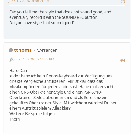
June 11, 2020, 01:08:21 PM
#3
Can you tell me the style that does not sound good, and
eventually record it with the SOUND REC button
Do you have style that sound good?
tthoms
vArranger
June 11, 2020, 02:14:53 PM
#4
Hallo Dan
leider habe ich kein Genos-Keyboard zur Verfügung um
direkte Vergleiche anzustellen. Mir ist klar dass das
Musikempfinden für jeden anders ist. Habe mal versucht
einen GNS-Oberkrainer-Style und einen PSR-S710-
Oberkrainer-Style aufzunehmen und als Referenz ein
gekauftes Oberkrainer Style. Mit welchem würdest Du bei
einem Auftritt spielen? Alles klar?
Weitere Beispiele folgen.
Thom