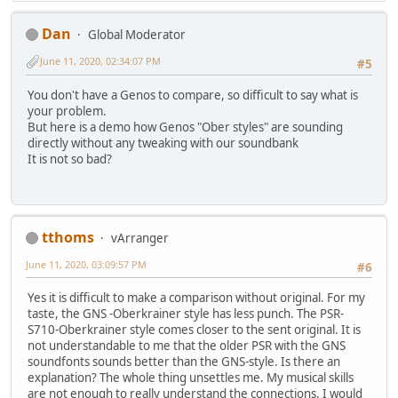
Dan
Global Moderator
June 11, 2020, 02:34:07 PM
#5
You don't have a Genos to compare, so difficult to say what is
your problem.
But here is a demo how Genos "Ober styles" are sounding
directly without any tweaking with our soundbank
It is not so bad?
tthoms
vArranger
June 11, 2020, 03:09:57 PM
#6
Yes it is difficult to make a comparison without original. For my
taste, the GNS -Oberkrainer style has less punch. The PSR-
S710-Oberkrainer style comes closer to the sent original. It is
not understandable to me that the older PSR with the GNS
soundfonts sounds better than the GNS-style. Is there an
explanation? The whole thing unsettles me. My musical skills
are not enough to really understand the connections. I would