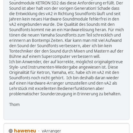
Soundmodule KETRON SD2 das diese Anforderung erfüllt. Der
Sound ist aber halt von der vorigen Generation! Schade dass
die Entwicklung des vA2 in Richtung Soundfonts läuft und seit
Jahren kein neues Hardware-Soundmodule fehlerfrei in den
vA2 eingebunden wurde. Die Qualität des Sounds mit den
Soundfonts kommt nie an ein Hardwarelösung heran. Für mich
tönen die neuen Yamaha Soundfonts zum Teil schrecklich und
erinnern an Bontempi Zeiten. Klar kann man mit viel Aufwand
den Sound der Soundfonts verbessern, aber ich bin kein
Tontechniker der den Sound durch Mixen und Mastern auf der
Bühne auf einem Supercomputer verbessern will.
Ich bin Anwender, der auf korrekte, möglichst originalgetreue
Style- und Instrumenten-Wiedergabe angewiesen ist. Diese
Originalität für Ketron, Yamaha, etc. habe ich im vA2 mit den
Soundfonts noch nicht gehört. Ich bin deshalb daran wieder
auf einen Hardware-Arranger umzustellen und den vA2 als
Lehrstück mit excellenten Bedienerfunktionen aber
problematischer Sounderzeugung in Erinnerung zu behalten.
Thom
haweneu
vArranger