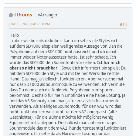
tthoms
vArranger
June 16, 2020, 04:39:58 PM
#11
Hallo
Ja aber wie bereits diskutiert kann ich sehr viele Styles nicht
auf dem SD1000 abspielen weil gemäss Aussage von Dan die
Polyphonie auf dem SD1000 nicht ausreicht und ich damit
immer wieder Notenaussetzer hatte. Ist sehr schade. Ich
würde das SD1000 den Soundfonts vorziehen.
Ist für mich
aber so nicht brauchbar!
. Soweit ich informiert bin spielst Du
mit dem SD1000 den Style und mit Deiner Wersi die rechte
Hand. Das mag ja vielleicht funktionieren. Aber versuche mal
nur das SD1000 als Soundmodule zu verwenden. Ich vermute
dass Du dann auch die fehlende Polyphonie zum spüren
bekommst. Deshalb für mein Empfinden eine halbe Lösung. Ja
und das V3 Sonority kann man ja für zusätzlich Instrumente
verwenden. Als alleiniges Soundmodul für den vA2 wird das
nicht funktionieren weil nicht für den vA2 angepasst. (alte
Geschichte!). Für die Bühne möchte ich möglichst wenig
Equipment mitschleppen. Deshalb ist man auf ein einziges
Soundmodule das mit dem vA2 hundertprozentig funktioniert
angewiesen. Ich sehe da als Hardware Lösung nur das