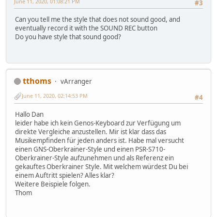
June 11, 2020, 01:08:21 PM
#3
Can you tell me the style that does not sound good, and
eventually record it with the SOUND REC button
Do you have style that sound good?
tthoms
vArranger
June 11, 2020, 02:14:53 PM
#4
Hallo Dan
leider habe ich kein Genos-Keyboard zur Verfügung um
direkte Vergleiche anzustellen. Mir ist klar dass das
Musikempfinden für jeden anders ist. Habe mal versucht
einen GNS-Oberkrainer-Style und einen PSR-S710-
Oberkrainer-Style aufzunehmen und als Referenz ein
gekauftes Oberkrainer Style. Mit welchem würdest Du bei
einem Auftritt spielen? Alles klar?
Weitere Beispiele folgen.
Thom