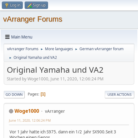
Log in
Sign up
vArranger Forums
Main Menu
vArranger Forums
More languages
German vArranger forum
►
►
Original Yamaha und VA2
►
Original Yamaha und VA2
Started by Woge1000, June 11, 2020, 12:06:24 PM
Pages
1
GO DOWN
USER ACTIONS
Woge1000
vArranger
June 11, 2020, 12:06:24 PM
Vor 1 Jahr hatte ich S975. dann ein 1/2 Jahr SX900.Seit 3
Wochen einen Genos.