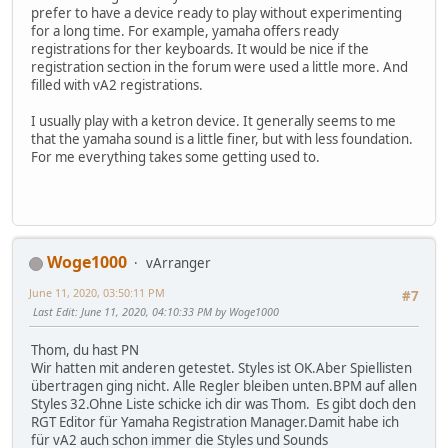
prefer to have a device ready to play without experimenting
for a long time. For example, yamaha offers ready
registrations for ther keyboards. It would be nice if the
registration section in the forum were used a little more. And
filled with vA2 registrations.
I usually play with a ketron device. It generally seems to me
that the yamaha sound is a little finer, but with less foundation.
For me everything takes some getting used to.
Woge1000
vArranger
June 11, 2020, 03:50:11 PM
#7
Last Edit
: June 11, 2020, 04:10:33 PM by Woge1000
Thom, du hast PN
Wir hatten mit anderen getestet. Styles ist OK.Aber Spiellisten
übertragen ging nicht. Alle Regler bleiben unten.BPM auf allen
Styles 32.Ohne Liste schicke ich dir was Thom. Es gibt doch den
RGT Editor für Yamaha Registration Manager.Damit habe ich
für vA2 auch schon immer die Styles und Sounds