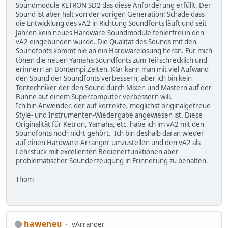
Soundmodule KETRON SD2 das diese Anforderung erfüllt. Der
Sound ist aber halt von der vorigen Generation! Schade dass
die Entwicklung des vA2 in Richtung Soundfonts läuft und seit
Jahren kein neues Hardware-Soundmodule fehlerfrei in den
vA2 eingebunden wurde. Die Qualität des Sounds mit den
Soundfonts kommt nie an ein Hardwarelösung heran. Für mich
tönen die neuen Yamaha Soundfonts zum Teil schrecklich und
erinnern an Bontempi Zeiten. Klar kann man mit viel Aufwand
den Sound der Soundfonts verbessern, aber ich bin kein
Tontechniker der den Sound durch Mixen und Mastern auf der
Bühne auf einem Supercomputer verbessern will.
Ich bin Anwender, der auf korrekte, möglichst originalgetreue
Style- und Instrumenten-Wiedergabe angewiesen ist. Diese
Originalität für Ketron, Yamaha, etc. habe ich im vA2 mit den
Soundfonts noch nicht gehört. Ich bin deshalb daran wieder
auf einen Hardware-Arranger umzustellen und den vA2 als
Lehrstück mit excellenten Bedienerfunktionen aber
problematischer Sounderzeugung in Erinnerung zu behalten.
Thom
haweneu
vArranger