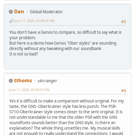
Dan
Global Moderator
June 11, 2020, 02:34:07 PM
#5
You don't have a Genos to compare, so difficult to say what is
your problem.
But here is a demo how Genos "Ober styles" are sounding
directly without any tweaking with our soundbank
It is not so bad?
tthoms
vArranger
June 11, 2020, 03:09:57 PM
#6
Yes it is difficult to make a comparison without original. For my
taste, the GNS -Oberkrainer style has less punch. The PSR-
S710-Oberkrainer style comes closer to the sent original. It is
not understandable to me that the older PSR with the GNS
soundfonts sounds better than the GNS-style. Is there an
explanation? The whole thing unsettles me. My musical skills
are not enough to really understand the connections. I would