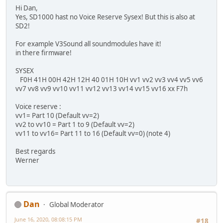
Hi Dan,
Yes, SD1000 hast no Voice Reserve Sysex! But this is also at
SD2!
For example V3Sound all soundmodules have it!
in there firmware!
SYSEX
F0H 41H 00H 42H 12H 40 01H 10H vv1 vv2 vv3 vv4 vv5 vv6
vv7 vv8 vv9 vv10 vv11 vv12 vv13 vv14 vv15 vv16 xx F7h
Voice reserve :
vv1= Part 10 (Default vv=2)
vv2 to vv10 = Part 1 to 9 (Default vv=2)
vv11 to vv16= Part 11 to 16 (Default vv=0) (note 4)
Best regards
Werner
Dan
Global Moderator
June 16, 2020, 08:08:15 PM
#18