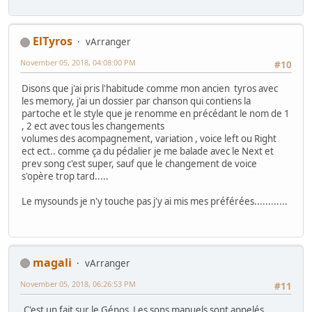
ElTyros
vArranger
November 05, 2018, 04:08:00 PM
#10
Disons que j'ai pris l'habitude comme mon ancien tyros avec
les memory, j'ai un dossier par chanson qui contiens la
partoche et le style que je renomme en précédant le nom de 1
, 2 ect avec tous les changements
volumes des acompagnement, variation , voice left ou Right
ect ect.. comme ça du pédalier je me balade avec le Next et
prev song c'est super, sauf que le changement de voice
s'opère trop tard.....
Le mysounds je n'y touche pas j'y ai mis mes préférées............
magali
vArranger
November 05, 2018, 06:26:53 PM
#11
C'est un fait sur le Génos Les sons manuels sont appelés