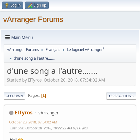
Log in
Sign up
vArranger Forums
Main Menu
vArranger Forums
Français
Le logiciel vArranger²
►
►
d'une song a l'autre.......
►
d'une song a l'autre.......
Started by ElTyros, October 20, 2018, 07:34:02 AM
Pages
1
GO DOWN
USER ACTIONS
ElTyros
vArranger
October 20, 2018, 07:34:02 AM
Last Edit
: October 20, 2018, 10:22:22 AM by ElTyros
Hell