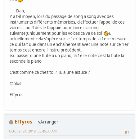
Dan,
Y a t-il moyen, lors du passage de song a song avec des
instruments différents mémorisés, d'effectuer l'appel de ces
voices L ou R dés le l'appuie pour lancer la song
suivante(uniquement pour les voices ça va de soi
).
actuellement cela s'opère sur le 1er temps de la 1ere mesure
ce qui fait que dans un enchaînement avec une note sur ce 1er
temps c'est encore l'instru précédent.
ex: passer d'une flute a un piano, la 1ere note c'est la flute la
seconde le piano
C'est comme ça chez toi ? Tu a une astuce ?
@plus
ElTyros
ElTyros
vArranger
October 24, 2018, 05:45:35 AM
#1