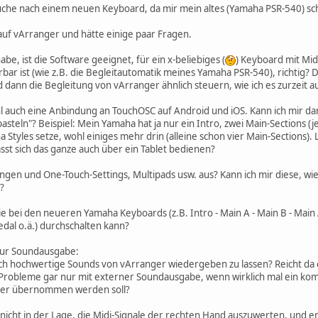
 Suche nach einem neuen Keyboard, da mir mein altes (Yamaha PSR-540) 
 auf vArranger und hätte einige paar Fragen.
be, ist die Software geeignet, für ein x-beliebiges (
) Keyboard mit Mid
bar ist (wie z.B. die Begleitautomatik meines Yamaha PSR-540), richtig? Da
ann die Begleitung von vArranger ähnlich steuern, wie ich es zurzeit
l auch eine Anbindung an TouchOSC auf Android und iOS. Kann ich mir da
eln"? Beispiel: Mein Yamaha hat ja nur ein Intro, zwei Main-Sections (jewe
Styles setze, wohl einiges mehr drin (alleine schon vier Main-Sections).
sst sich das ganze auch über ein Tablet bedienen?
rungen und One-Touch-Settings, Multipads usw. aus? Kann ich mir diese, w
?
ie bei den neueren Yamaha Keyboards (z.B. Intro - Main A - Main B - Main 
Pedal o.ä.) durchschalten kann?
 zur Soundausgabe:
ich hochwertige Sounds von vArranger wiedergeben zu lassen? Reicht da 
e Probleme gar nur mit externer Soundausgabe, wenn wirklich mal ein kom
er übernommen werden soll?
nicht in der Lage, die Midi-Signale der rechten Hand auszuwerten, und er