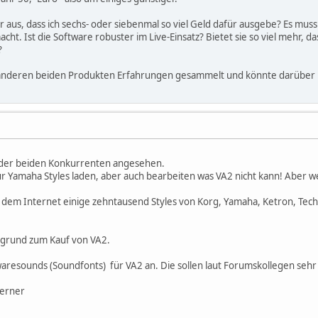
 aus, dass ich sechs- oder siebenmal so viel Geld dafür ausgebe? Es mus
ht. Ist die Software robuster im Live-Einsatz? Bietet sie so viel mehr, das
?
anderen beiden Produkten Erfahrungen gesammelt und könnte darüber 
n der beiden Konkurrenten angesehen.
 Yamaha Styles laden, aber auch bearbeiten was VA2 nicht kann! Aber wer
s dem Internet einige zehntausend Styles von Korg, Yamaha, Ketron, Techn
tgrund zum Kauf von VA2.
waresounds (Soundfonts) für VA2 an. Die sollen laut Forumskollegen sehr
Werner