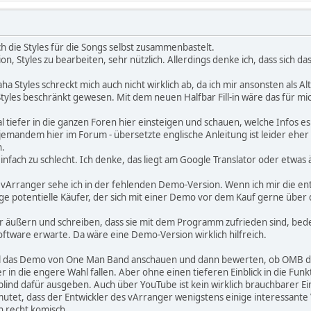
ch die Styles für die Songs selbst zusammenbastelt.
on, Styles zu bearbeiten, sehr nützlich. Allerdings denke ich, dass sich da
 Styles schreckt mich auch nicht wirklich ab, da ich mir ansonsten als A
Styles beschränkt gewesen. Mit dem neuen Halfbar Fill-in wäre das für mi
 tiefer in die ganzen Foren hier einsteigen und schauen, welche Infos e
jemandem hier im Forum - übersetzte englische Anleitung ist leider eher g
n.
infach zu schlecht. Ich denke, das liegt am Google Translator oder etwas
vArranger sehe ich in der fehlenden Demo-Version. Wenn ich mir die en
ige potentielle Käufer, der sich mit einer Demo vor dem Kauf gerne übe
ier äußern und schreiben, dass sie mit dem Programm zufrieden sind, bede
Software erwarte. Da wäre eine Demo-Version wirklich hilfreich.
all das Demo von One Man Band anschauen und dann bewerten, ob OMB das
er in die engere Wahl fallen. Aber ohne einen tieferen Einblick in die Fun
blind dafür ausgeben. Auch über YouTube ist kein wirklich brauchbarer 
utet, dass der Entwickler des vArranger wenigstens einige interessante
on recht komisch.