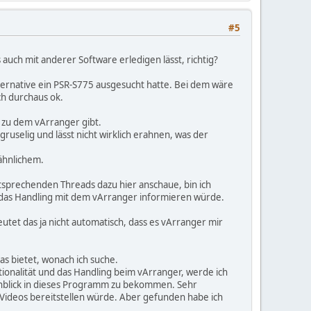
#5
s auch mit anderer Software erledigen lässt, richtig?
lternative ein PSR-S775 ausgesucht hatte. Bei dem wäre
ch durchaus ok.
s zu dem vArranger gibt.
ruselig und lässt nicht wirklich erahnen, was der
 ähnlichem.
tsprechenden Threads dazu hier anschaue, bin ich
r das Handling mit dem vArranger informieren würde.
utet das ja nicht automatisch, dass es vArranger mir
 bietet, wonach ich suche.
ktionalität und das Handling beim vArranger, werde ich
Einblick in dieses Programm zu bekommen. Sehr
 Videos bereitstellen würde. Aber gefunden habe ich