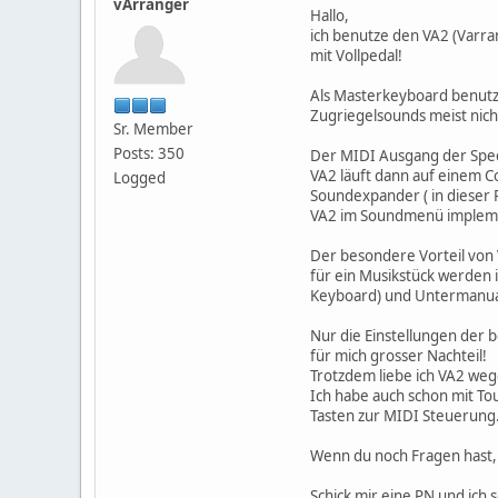
vArranger
Hallo,
ich benutze den VA2 (Varran
mit Vollpedal!
Als Masterkeyboard benutze
Zugriegelsounds meist nich
Sr. Member
Posts: 350
Der MIDI Ausgang der Spect
VA2 läuft dann auf einem C
Logged
Soundexpander ( in dieser P
VA2 im Soundmenü impleme
Der besondere Vorteil von 
für ein Musikstück werden 
Keyboard) und Untermanual
Nur die Einstellungen der
für mich grosser Nachteil!
Trotzdem liebe ich VA2 we
Ich habe auch schon mit T
Tasten zur MIDI Steuerung
Wenn du noch Fragen hast,
Schick mir eine PN und ich