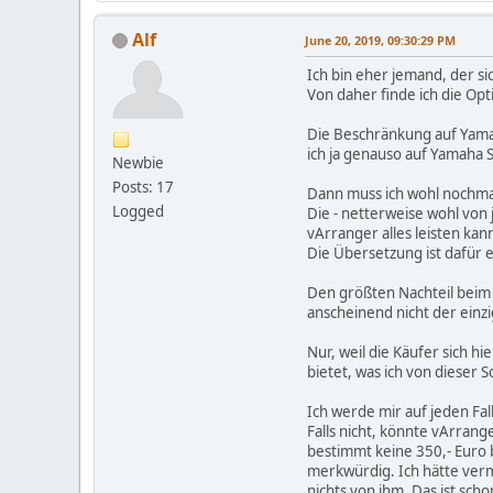
Alf
June 20, 2019, 09:30:29 PM
Ich bin eher jemand, der si
Von daher finde ich die Opti
Die Beschränkung auf Yamaha
ich ja genauso auf Yamaha 
Newbie
Posts: 17
Dann muss ich wohl nochmal
Logged
Die - netterweise wohl von 
vArranger alles leisten kan
Die Übersetzung ist dafür e
Den größten Nachteil beim 
anscheinend nicht der einz
Nur, weil die Käufer sich h
bietet, was ich von dieser 
Ich werde mir auf jeden F
Falls nicht, könnte vArrang
bestimmt keine 350,- Euro 
merkwürdig. Ich hätte verm
nichts von ihm. Das ist sch