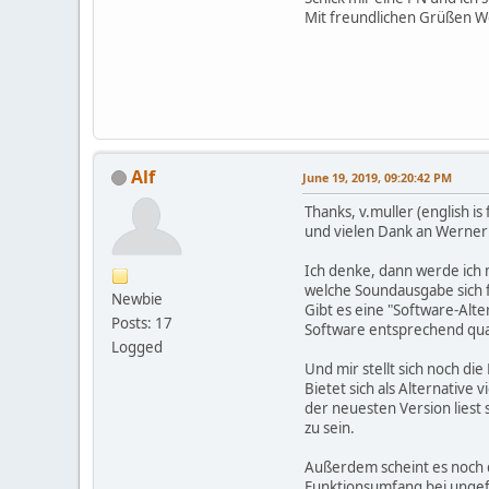
Mit freundlichen Grüßen 
Alf
June 19, 2019, 09:20:42 PM
Thanks, v.muller (english is
und vielen Dank an Werner
Ich denke, dann werde ich
welche Soundausgabe sich 
Newbie
Gibt es eine "Software-Alt
Posts: 17
Software entsprechend qual
Logged
Und mir stellt sich noch di
Bietet sich als Alternative 
der neuesten Version liest 
zu sein.
Außerdem scheint es noch d
Funktionsumfang bei ungefäh