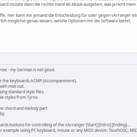
oard müsste dann die rechte Hand als Musik ausgeben, was ja nicht mein 
fe, hier kann mir jemand die Entscheidung für oder gegen vArranger etwa
lich möglichst genau wissen, welche Optionen mir die Software bietet.
onse - my German is not good.
te the keyboards ACMP (Accompaniment).
ith midi out.
ing standard style files.
le styles from Tyros.
the chord and melody part
ds)
rds buttons for controlling of the vArranger [Start] [Intro] [Ending]...
 for example using PC keyboard, mouse or any MIDI device: TouchOSC, MID