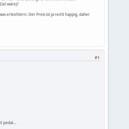
Ziel wäre)?
s erleichtern. Der Preis ist ja recht happig, daher
#1
I pedal...