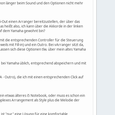
schon länger beim Sound und den Optionen nicht mehr
i-Out einen Arranger bereitzustellen, der über das
s heißt also, ich kann über die Akkorde in der linken
 auf dem Yamaha gewohnt bin?
mit die entsprechenden Controller für die Steuerung
ils mit Fill-in) und ein Outro. Bei vArranger sitzt da,
 Lassen sich diese Optionen tlw. über mein altes Yamaha
ie bei Yamaha üblich, entsprechend abspeichern und mit
A - Outro), die ich mit einen entsprechenden Click auf
ein etwas älteres i5 Notebook, oder muss es schon ein
plexes Arrangement als Style plus die Melodie der
 ist "nur" eine Lösung für eine komfortable