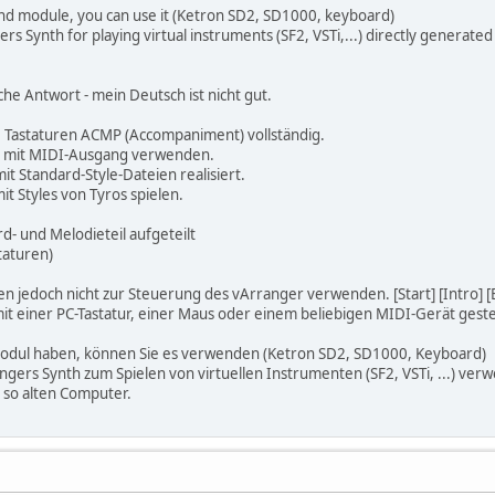
d module, you can use it (Ketron SD2, SD1000, keyboard)
rs Synth for playing virtual instruments (SF2, VSTi,...) directly generate
ische Antwort - mein Deutsch ist nicht gut.
e Tastaturen ACMP (Accompaniment) vollständig.
d mit MIDI-Ausgang verwenden.
t Standard-Style-Dateien realisiert.
it Styles von Tyros spielen.
rd- und Melodieteil aufgeteilt
taturen)
en jedoch nicht zur Steuerung des vArranger verwenden. [Start] [Intro] [E
mit einer PC-Tastatur, einer Maus oder einem beliebigen MIDI-Gerät gest
odul haben, können Sie es verwenden (Ketron SD2, SD1000, Keyboard)
gers Synth zum Spielen von virtuellen Instrumenten (SF2, VSTi, ...) ver
 so alten Computer.