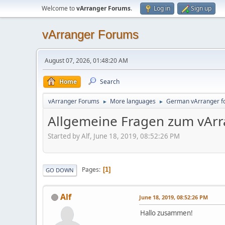
Welcome to
vArranger Forums
.
Log in
Sign up
vArranger Forums
August 07, 2026, 01:48:20 AM
Home
Search
vArranger Forums
More languages
German vArranger f
►
►
Allgemeine Fragen zum vAr
Started by Alf, June 18, 2019, 08:52:26 PM
Pages
1
GO DOWN
Alf
June 18, 2019, 08:52:26 PM
Hallo zusammen!