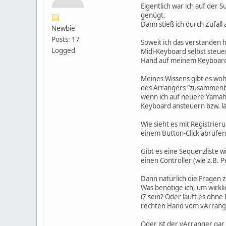
Eigentlich war ich auf der
genügt.
Dann stieß ich durch Zufall
Newbie
Posts: 17
Soweit ich das verstanden ha
Logged
Midi-Keyboard selbst steuer
Hand auf meinem Keyboard d
Meines Wissens gibt es woh
des Arrangers "zusammenbast
wenn ich auf neuere Yamaha 
Keyboard ansteuern bzw. lä
Wie sieht es mit Registrie
einem Button-Click abrufen
Gibt es eine Sequenzliste w
einen Controller (wie z.B. 
Dann natürlich die Fragen
Was benötige ich, um wirkl
i7 sein? Oder läuft es ohn
rechten Hand vom vArrang
Oder ist der vArranger gar 