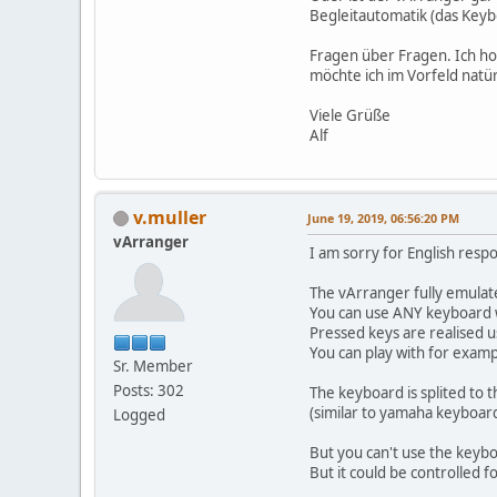
Begleitautomatik (das Keyb
Fragen über Fragen. Ich hof
möchte ich im Vorfeld natür
Viele Grüße
Alf
v.muller
June 19, 2019, 06:56:20 PM
vArranger
I am sorry for English resp
The vArranger fully emula
You can use ANY keyboard w
Pressed keys are realised us
You can play with for examp
Sr. Member
Posts: 302
The keyboard is splited to 
(similar to yamaha keyboar
Logged
But you can't use the keyboa
But it could be controlled