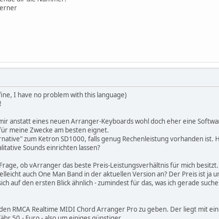
Werner
 fine, I have no problem with this language)
!
 mir anstatt eines neuen Arranger-Keyboards wohl doch eher eine Softw
für meine Zwecke am besten eignet.
ernative" zum Ketron SD1000, falls genug Rechenleistung vorhanden ist. 
itative Sounds einrichten lassen?
e Frage, ob vArranger das beste Preis-Leistungsverhältnis für mich besitzt.
vielleicht auch One Man Band in der aktuellen Version an? Der Preis ist ja 
sich auf den ersten Blick ähnlich - zumindest für das, was ich gerade suc
en RMCA Realtime MIDI Chord Arranger Pro zu geben. Der liegt mit einem
r 50,- Euro - also um einiges günstiger.