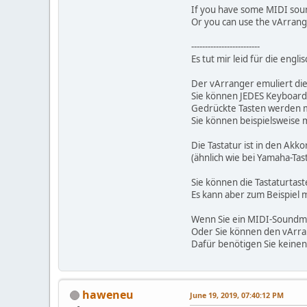
If you have some MIDI soun
Or you can use the vArrange
-------------------------
Es tut mir leid für die engl
Der vArranger emuliert di
Sie können JEDES Keyboar
Gedrückte Tasten werden mi
Sie können beispielsweise m
Die Tastatur ist in den Akko
(ähnlich wie bei Yamaha-Tas
Sie können die Tastaturtast
Es kann aber zum Beispiel 
Wenn Sie ein MIDI-Soundm
Oder Sie können den vArran
Dafür benötigen Sie keinen
haweneu
June 19, 2019, 07:40:12 PM