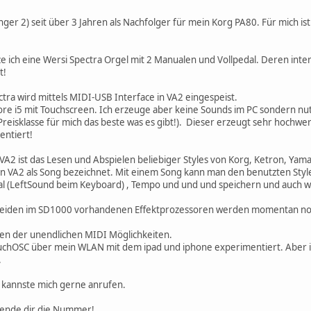
ger 2) seit über 3 Jahren als Nachfolger für mein Korg PA80. Für mich ist
 ich eine Wersi Spectra Orgel mit 2 Manualen und Vollpedal. Deren inte
t!
ra wird mittels MIDI-USB Interface in VA2 eingespeist.
ore i5 mit Touchscreen. Ich erzeuge aber keine Sounds im PC sondern n
reisklasse für mich das beste was es gibt!). Dieser erzeugt sehr hochwer
ntiert!
VA2 ist das Lesen und Abspielen beliebiger Styles von Korg, Ketron, Yam
in VA2 als Song bezeichnet. Mit einem Song kann man den benutzten Styl
 (LeftSound beim Keyboard) , Tempo und und und speichern und auch wie
 beiden im SD1000 vorhandenen Effektprozessoren werden momentan noch
gen der unendlichen MIDI Möglichkeiten.
ouchOSC über mein WLAN mit dem ipad und iphone experimentiert. Aber 
.
 kannste mich gerne anrufen.
 sende dir die Nummer!