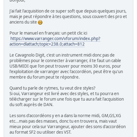
Bonjour,
J'ai fait l'acquisition de ce super soft que depuis quelques jours,
mais je peut répondre à tes questions, sous couvert des pro et
anciens du site
Pour le manuel en français: un petit clic ici
https://www.varranger.com/vforum/index.php?
action=dlattach;topic=238.0;attach=812
Le Cavagnolo Digit, c'est un instrument midi donc pas de
problèmes pour le connecter à varranger, il te faut un cable
USB/MIDI que l'on peut trouver pour moins 30 euros, pour
l'exploitation de varranger avec l'accordéon, peut être qu'un
membre du forum peut te répondre.
Quand tu parle de rytmes, tu veut dire styles?
Si oui, Varrangeur est livré avec des styles, et tu pourra en
télécharger sur le forum une fois que tu aura fait l'acquisition
du soft auprès de DAN.
Les sons d'accordéons y en a dans la norme midi, GM,GS,XG
etc...mais pas des masses, donc tu en trouvera, mais vaut
mieux pour cela sur Varrangeur, ajouter des sons d'accordéon
au format SF2 ou utiliser des VST.