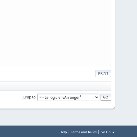
PRINT
Jump to
|
|
Help
Terms and Rules
Go Up ▲