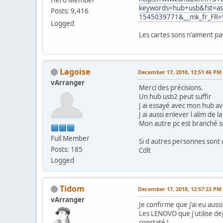
keywords=hub+usb&fst=
Posts: 9,416
1545039771&__mk_fr_FR
Logged
Les cartes sons n'aiment pas
Lagoise
December 17, 2018, 12:51:46 PM
vArranger
Merci des précisions.
Un hub usb2 peut suffir
J ai essayé avec mon hub ave
J ai aussi enlever l alim de l
Mon autre pc est branché su
Full Member
Si d autres personnes sont 
Posts: 185
Cdlt
Logged
Tidom
December 17, 2018, 12:57:23 PM
vArranger
Je confirme que j'ai eu auss
Les LENOVO que j'utilise dep
constaté !