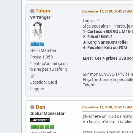
Tidom
December 17, 2018, 09:42:20 AM
vArranger
Lagoise !
Si ça peut aider ! Perso, je 
1- Carteson EDIROL M16-
2- Edirol UMG-2
3- Korg NanoKontroller
4- Pedalier Ketron FS13
Hero Member
Posts: 1,359
EDIT:
Ces 4 prises USB so
"Tant qu'on fait ça on
traine pas au café" :)
Sur mon LENOVO T410 ce n
Et ça fonctionne impeccable
Location: Gard
Tidom
Logged
Dan
December 17, 2018, 09:52:15 AM
Global Moderator
J'ai acheté un HUB de marqu
Au final je n'utilise pas l'a
https://www.amazon.fr/s/re
Hero Member