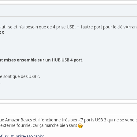
n'utilise et n'ai besoin que de 4 prise USB. + 1autre port pour le clé vArran
DX
nt mises ensemble sur un HUB USB 4 port.
e sont que des USB2.
.
e AmazonBasics et il fonctionne très bien (7 ports USB 3 qui ne se vend p
lim externe fournie, car ça marche bien sans
f=sr_st_price-asc-rank?