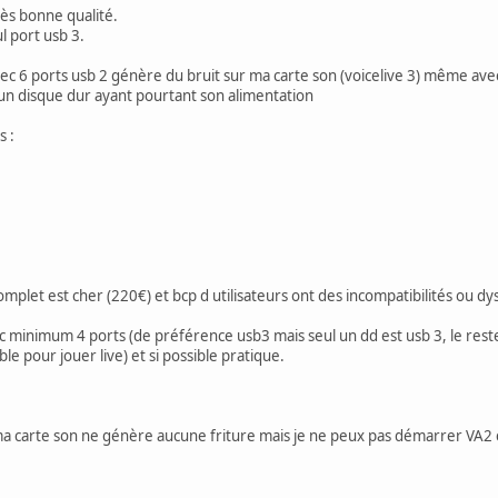
ès bonne qualité.
l port usb 3.
c 6 ports usb 2 génère du bruit sur ma carte son (voicelive 3) même avec 
 un disque dur ayant pourtant son alimentation
s :
omplet est cher (220€) et bcp d utilisateurs ont des incompatibilités ou 
 minimum 4 ports (de préférence usb3 mais seul un dd est usb 3, le reste
le pour jouer live) et si possible pratique.
a carte son ne génère aucune friture mais je ne peux pas démarrer VA2 ca