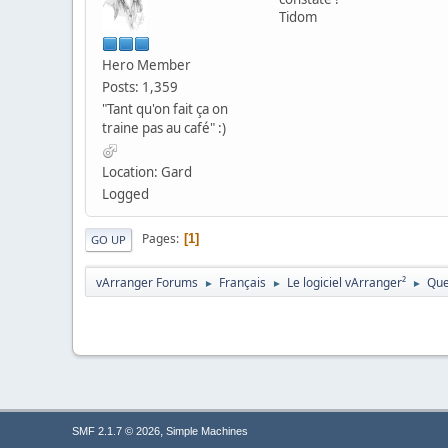
Tidom
Hero Member
Posts: 1,359
"Tant qu'on fait ça on
traine pas au café" :)
Location: Gard
Logged
Pages
1
GO UP
vArranger Forums
Français
Le logiciel vArranger²
Que
►
►
►
,
SMF 2.1.7 © 2026
Simple Machines