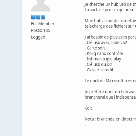
Je cherche un hub usb de tr
La surface pro n a qu un seu
Mon hub alimente actuel ave
Full Member
telecharge des fichiers sur
Posts: 185
Logged
J ai besoin de plusieurs port
. Clé usb avec code va2
. Carte son.
. Korg nano contrôle
. fishman triple play
. Clé usb ou dd
. Clavier sans fil
Le dock de Microsoft très c
Je préfère donc un hub avec
brancherai que l indispensab
Cdlt
Nota : branchée en direct m
.