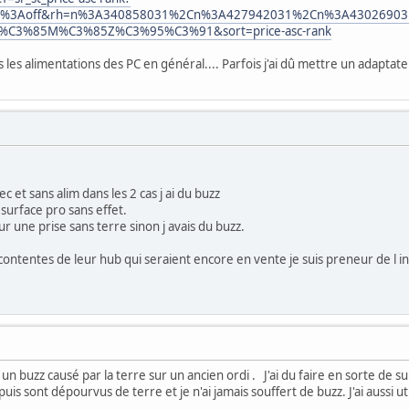
as%3Aoff&rh=n%3A340858031%2Cn%3A427942031%2Cn%3A43026903
=%C3%85M%C3%85Z%C3%95%C3%91&sort=price-asc-rank
 les alimentations des PC en général.... Parfois j'ai dû mettre un adaptat
c et sans alim dans les 2 cas j ai du buzz
a surface pro sans effet.
r une prise sans terre sinon j avais du buzz.
contentes de leur hub qui seraient encore en vente je suis preneur de l i
i un buzz causé par la terre sur un ancien ordi . J'ai du faire en sorte de 
uis sont dépourvus de terre et je n'ai jamais souffert de buzz. J'ai aussi u