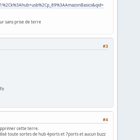
1%2Ck%3Ahub+usb%2Cp_89%3AAmazonBasics&qid=
eur sans prise de terre
#3
nfo
#4
supprimer cette terre.
tilisé toute sortes de hub 4ports et 7ports et aucun buzz