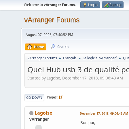
Welcome to
vArranger Forums
.
Log in
Sign up
vArranger Forums
August 07, 2026, 07:40:52 PM
Home
Search
vArranger Forums
Français
Le logiciel vArranger²
Que
►
►
►
Quel Hub usb 3 de qualité p
Started by Lagoise, December 17, 2018, 09:06:43 AM
Pages
1
GO DOWN
Lagoise
December 17, 2018, 09:06:43 AM
vArranger
Bonjour,