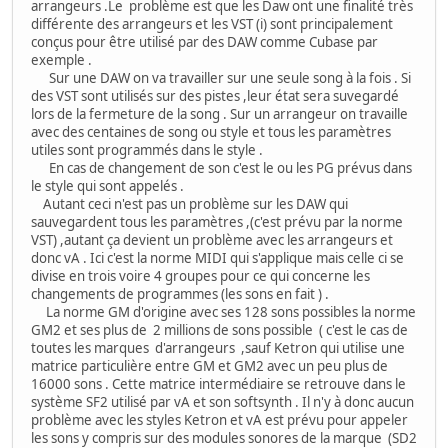
arrangeurs .Le problème est que les Daw ont une finalité très
différente des arrangeurs et les VST (i) sont principalement
conçus pour être utilisé par des DAW comme Cubase par
exemple .
Sur une DAW on va travailler sur une seule song à la fois . Si
des VST sont utilisés sur des pistes ,leur état sera suvegardé
lors de la fermeture de la song . Sur un arrangeur on travaille
avec des centaines de song ou style et tous les paramètres
utiles sont programmés dans le style .
En cas de changement de son c'est le ou les PG prévus dans
le style qui sont appelés .
Autant ceci n'est pas un problème sur les DAW qui
sauvegardent tous les paramètres ,(c'est prévu par la norme
VST) ,autant ça devient un problème avec les arrangeurs et
donc vA . Ici c'est la norme MIDI qui s'applique mais celle ci se
divise en trois voire 4 groupes pour ce qui concerne les
changements de programmes (les sons en fait ) .
La norme GM d'origine avec ses 128 sons possibles la norme
GM2 et ses plus de 2 millions de sons possible ( c'est le cas de
toutes les marques d'arrangeurs ,sauf Ketron qui utilise une
matrice particulière entre GM et GM2 avec un peu plus de
16000 sons . Cette matrice intermédiaire se retrouve dans le
système SF2 utilisé par vA et son softsynth . Il n'y à donc aucun
problème avec les styles Ketron et vA est prévu pour appeler
les sons y compris sur des modules sonores de la marque (SD2