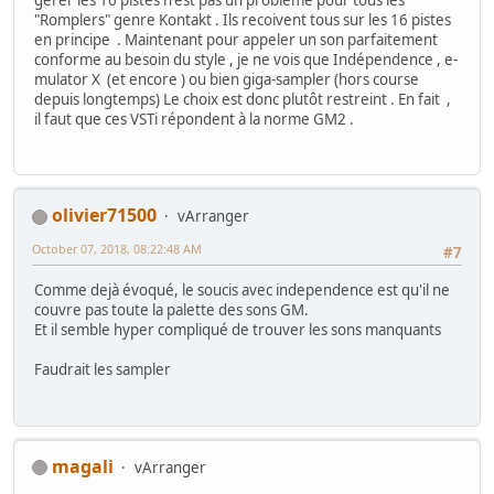
"Romplers" genre Kontakt . Ils recoivent tous sur les 16 pistes
en principe . Maintenant pour appeler un son parfaitement
conforme au besoin du style , je ne vois que Indépendence , e-
mulator X (et encore ) ou bien giga-sampler (hors course
depuis longtemps) Le choix est donc plutôt restreint . En fait ,
il faut que ces VSTi répondent à la norme GM2 .
olivier71500
vArranger
October 07, 2018, 08:22:48 AM
#7
Comme dejà évoqué, le soucis avec independence est qu'il ne
couvre pas toute la palette des sons GM.
Et il semble hyper compliqué de trouver les sons manquants
Faudrait les sampler
magali
vArranger