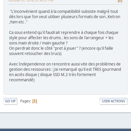
October 07, 2018, 01:45:27 PM
#9
"L'inconvénient quand à la compatibilité subsiste malgré tout
dès lors que l'on veut utiliser plusieurs formats de son ,Ketron
,Yam etc ."
Ca sous entend qu'il faudrait reprendre à chaque fois chaque
style pour affecter les drums , les sons de l'arrangeur + les
sons main droite / main gauche ?
On perdrait donc le côté "pret à jouer" ? (encore qu'il faille
souvent retoucher des trucs)
Avec Independence on rencontre aussi vite des problèmes de
gestion des ressources : j'ai remarqué qu'il est TRES gourmand
en accès disque ( disque SSD M.2 très fortement
recommandé)
Pages
1
GO UP
USER ACTIONS