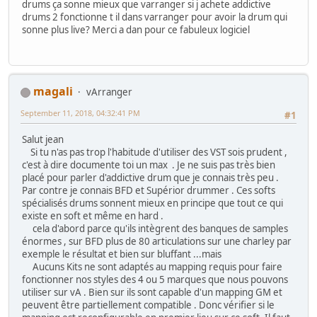
drums ça sonne mieux que varranger si j achete addictive
drums 2 fonctionne t il dans varranger pour avoir la drum qui
sonne plus live? Merci a dan pour ce fabuleux logiciel
magali
vArranger
September 11, 2018, 04:32:41 PM
#1
Salut jean
Si tu n'as pas trop l'habitude d'utiliser des VST sois prudent ,
c'est à dire documente toi un max . Je ne suis pas très bien
placé pour parler d'addictive drum que je connais très peu .
Par contre je connais BFD et Supérior drummer . Ces softs
spécialisés drums sonnent mieux en principe que tout ce qui
existe en soft et même en hard .
cela d'abord parce qu'ils intègrent des banques de samples
énormes , sur BFD plus de 80 articulations sur une charley par
exemple le résultat et bien sur bluffant ...mais
Aucuns Kits ne sont adaptés au mapping requis pour faire
fonctionner nos styles des 4 ou 5 marques que nous pouvons
utiliser sur vA . Bien sur ils sont capable d'un mapping GM et
peuvent être partiellement compatible . Donc vérifier si le