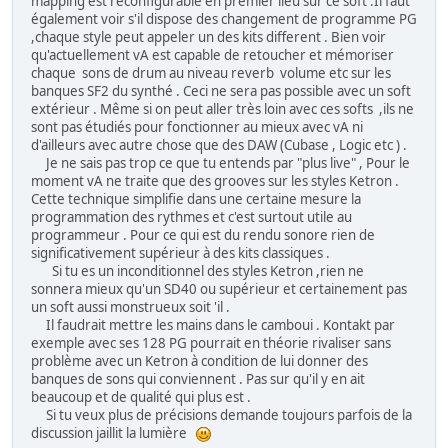
mapping est reconfigurable en premier lieu sur ce soft .Il faut
également voir s'il dispose des changement de programme PG
,chaque style peut appeler un des kits different . Bien voir
qu'actuellement vA est capable de retoucher et mémoriser
chaque sons de drum au niveau reverb volume etc sur les
banques SF2 du synthé . Ceci ne sera pas possible avec un soft
extérieur . Même si on peut aller très loin avec ces softs ,ils ne
sont pas étudiés pour fonctionner au mieux avec vA ni
d'ailleurs avec autre chose que des DAW (Cubase , Logic etc ) .
Je ne sais pas trop ce que tu entends par "plus live" , Pour le
moment vA ne traite que des grooves sur les styles Ketron .
Cette technique simplifie dans une certaine mesure la
programmation des rythmes et c'est surtout utile au
programmeur . Pour ce qui est du rendu sonore rien de
significativement supérieur à des kits classiques .
Si tu es un inconditionnel des styles Ketron ,rien ne
sonnera mieux qu'un SD40 ou supérieur et certainement pas
un soft aussi monstrueux soit 'il .
Il faudrait mettre les mains dans le camboui . Kontakt par
exemple avec ses 128 PG pourrait en théorie rivaliser sans
problème avec un Ketron à condition de lui donner des
banques de sons qui conviennent . Pas sur qu'il y en ait
beaucoup et de qualité qui plus est .
Si tu veux plus de précisions demande toujours parfois de la
discussion jaillit la lumière