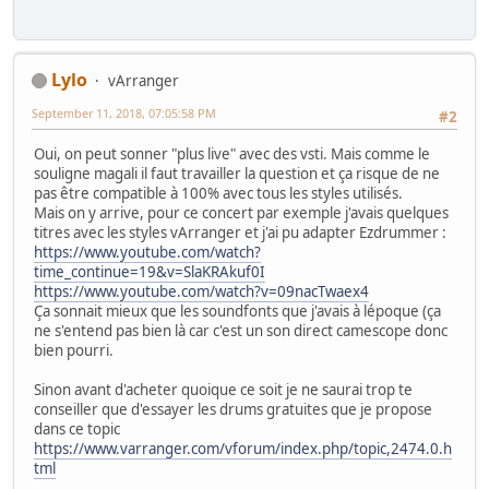
Lylo
vArranger
September 11, 2018, 07:05:58 PM
#2
Oui, on peut sonner "plus live" avec des vsti. Mais comme le
souligne magali il faut travailler la question et ça risque de ne
pas être compatible à 100% avec tous les styles utilisés.
Mais on y arrive, pour ce concert par exemple j'avais quelques
titres avec les styles vArranger et j'ai pu adapter Ezdrummer :
https://www.youtube.com/watch?
time_continue=19&v=SlaKRAkuf0I
https://www.youtube.com/watch?v=09nacTwaex4
Ça sonnait mieux que les soundfonts que j'avais à lépoque (ça
ne s'entend pas bien là car c'est un son direct camescope donc
bien pourri.
Sinon avant d'acheter quoique ce soit je ne saurai trop te
conseiller que d'essayer les drums gratuites que je propose
dans ce topic
https://www.varranger.com/vforum/index.php/topic,2474.0.h
tml