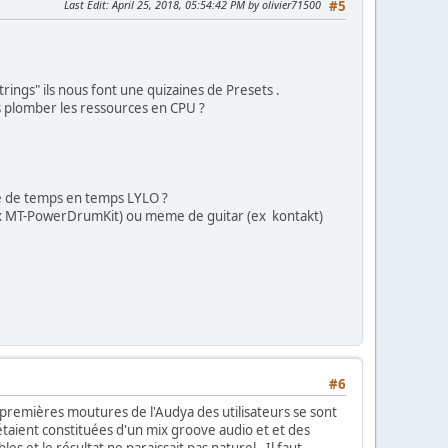
Last Edit
: April 25, 2018, 05:54:42 PM by olivier71500
#5
rings" ils nous font une quizaines de Presets .
ns plomber les ressources en CPU ?
le de temps en temps LYLO ?
es (ex MT-PowerDrumKit) ou meme de guitar (ex kontakt)
#6
s premières moutures de l'Audya des utilisateurs se sont
taient constituées d'un mix groove audio et et des
 et le résultat ne paraissait pas naturel . Il faut