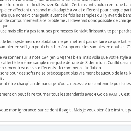
le forum des difficultés avec Kontakt . Certains ont voulu créer une ban
 en affectant un cannal midi adapté à vA et différent pour chaque parti
 que Kontakt chargeait autant de fois les samples qu'il y avait de banqu
ution de contournement à ce problème . Il devenait donc possible de cha
nque .
e mais elle n'a pas tenu ses promesses Kontakt finissant vite par perdre
e leur systèmes d'exploitation ne permettent pas de faire ce que fait le
ampler en soft ,on peut chercher à supprimer les samples en double . C'
sonner sur la note C#4 (en GM) très bien mais voila que votre style appe
affecté le même sample mais juste détuné de 3 demi ton . Conflit garanti
on rencontrea de cas différents . Ici commence l'inflation .
ns pour des softs ne se préoccupent plus vraiment beaucoup de la taill
n .
t être chargé au démarrage d'ou la necessité de contenir le poids des ban
t on peut faire tourner tous les standards avec 4 Go de RAM . C'est u
oue mon ignorance sur ce dont il s'agit . Mais je veux bien être instruit p