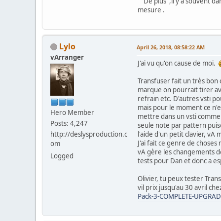
De plus ,il y a souvent dan
mesure .
Lylo
April 26, 2018, 08:58:22 AM
vArranger
J'ai vu qu'on cause de moi.
Transfuser fait un très bon
marque on pourrait tirer av
refrain etc. D'autres vsti 
mais pour le moment ce n'e
Hero Member
mettre dans un vsti comme P
Posts: 4,247
seule note par pattern puis
http://deslysproduction.c
l'aide d'un petit clavier, vA
J'ai fait ce genre de choses 
om
vA gère les changements de 
Logged
tests pour Dan et donc a es
Olivier, tu peux tester Tra
vil prix jusqu'au 30 avril c
Pack-3-COMPLETE-UPGRAD