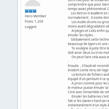
comprendre que pour bien fa
temps assez phénoménal .Cec
Les Ketron travaillent en 
Hero Member
normalement . Il existe don
Posts: 1,209
Les Audio drums ou grooves 
moins avant dégradation séri
Logged
Arpèges et Licks enfin que
émuler les styles .
Globalement cette technolo
beaucoup de layers et une
Tu souligne à juste titre l
doit avoir deux ou trois mult
On peut faire cela aussi ave
.
Ensuite , il faudrait recons
évident conte tenu de l'age
La lecture de fichiers audi
équipé d'un pentium 4 ce q
A priori comme pour les gr
le moteur puisse émuler la l
C'est avec l'ensemble de cett
Emuler les batteries c'est 
fait sr les claviers hard (a
instantanément d'un style à