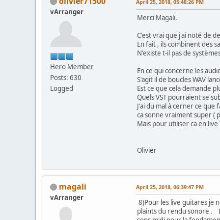
olivier71500
April 25, 2018, 05:48:26 PM
vArranger
Merci Magali.
C'est vrai que j'ai noté de
En fait , ils combinent des 
N'existe t-il pas de systèm
Hero Member
En ce qui concerne les audio
Posts: 630
S'agit il de boucles WAV lan
Logged
Est ce que cela demande pl
Quels VST pourraient se su
J'ai du mal à cerner ce que
ca sonne vraiment super ( 
Mais pour utiliser ca en live 
Olivier
magali
April 25, 2018, 06:39:47 PM
vArranger
8)Pour les live guitares je
plaints du rendu sonore . 
sons midi pour la fondamenta