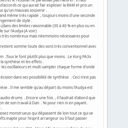
accords ce qui aurait fair exploser la RAM et pris un
us qu'un mauvais souvenir .
quand même très rapide , toujours moins d'une seconde
angement de style .
(dans des limites raisonnable (30 à 40 % en plus ou en
e sur l'Audya (A voir)
 pas très nombreux mais néemmoins nécessaires pour
restent somme toute des sons très conventionnel avec
m .Tous le font plutôt plus que moins . Le Korg PA3x
la synthèse et les effets .
er les oscillateurs et multi sampler chaque forme d'onde
récision dans ses possibilité de synthèse . Ceci n'est pas
hèse . Il me semble qu'au départ du moins l'Audya est
udio drums . Encore une fois , il faudrait d'abord que
on de son travail à Dan . Ni pour rien ni en payant .
 .
 assez monstrueux qui dépassent de loin tout ce qui se
fts inapte pour l'esprit arrangeur ou il faut passer