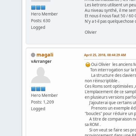
Les ketrons utilisent un pe
Au niveau synthé, il me sem
Hero Member
Et nous il nous faut 50 / 60 
Posts: 630
N'y a t-il pas quelquechose 
Logged
Olivier
magali
April 25, 2018, 08:44:29 AM
vArranger
Oui Olivier les anciens M
Ton interrogation sur la t
La structure des claviers H
non réinscriptible .
Ces Roms sont optimisées ,
L'emplacement de ce sample e
Hero Member
en plusieurs versions parfoi
Posts: 1,209
J'ajouterai que certains ut
Prenons un exemple édifiant
Logged
"boucles" pour réduire un p
A titre de comparaison not
sa ROM .
Si on veut se faire ses pro
provisorement dans une RA