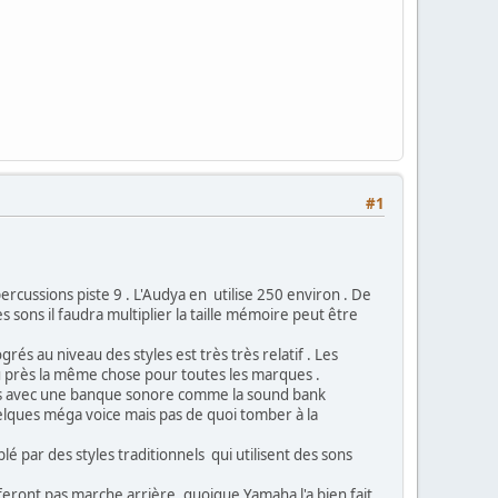
#1
cussions piste 9 . L'Audya en utilise 250 environ . De
 sons il faudra multiplier la taille mémoire peut être
rés au niveau des styles est très très relatif . Les
eu près la même chose pour toutes les marques .
énos avec une banque sonore comme la sound bank
elques méga voice mais pas de quoi tomber à la
lé par des styles traditionnels qui utilisent des sons
ront pas marche arrière ,quoique Yamaha l'a bien fait