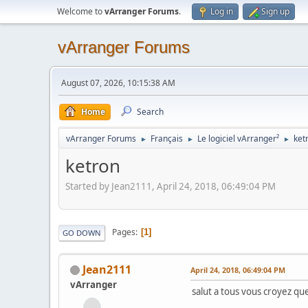
Welcome to
vArranger Forums
.
Log in
Sign up
vArranger Forums
August 07, 2026, 10:15:38 AM
Home
Search
vArranger Forums
Français
Le logiciel vArranger²
ket
►
►
►
ketron
Started by Jean2111, April 24, 2018, 06:49:04 PM
Pages
1
GO DOWN
Jean2111
April 24, 2018, 06:49:04 PM
vArranger
salut a tous vous croyez que