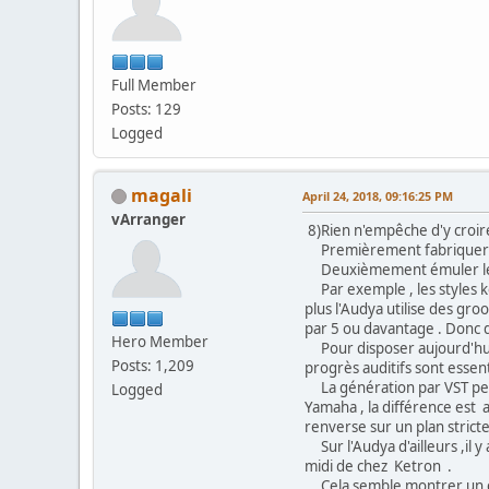
Full Member
Posts: 129
Logged
magali
April 24, 2018, 09:16:25 PM
vArranger
8)Rien n'empêche d'y croire
Premièrement fabriquer le
Deuxièmement émuler le gén
Par exemple , les styles ke
plus l'Audya utilise des gro
par 5 ou davantage . Donc 
Hero Member
Pour disposer aujourd'hui du
Posts: 1,209
progrès auditifs sont essen
La génération par VST peut
Logged
Yamaha , la différence est 
renverse sur un plan stric
Sur l'Audya d'ailleurs ,il y
midi de chez Ketron .
Cela semble montrer un cer