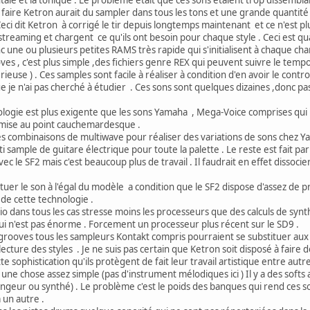
ire Ketron aurait du sampler dans tous les tons et une grande quantité d'
i dit Ketron à corrigé le tir depuis longtemps maintenant et ce n'est pl
streaming et chargent ce qu'ils ont besoin pour chaque style . Ceci est 
c une ou plusieurs petites RAMS très rapide qui s'initialisent à chaque ch
, c'est plus simple ,des fichiers genre REX qui peuvent suivre le tempo 
euse ) . Ces samples sont facile à réaliser à condition d'en avoir le control
 je n'ai pas cherché à étudier . Ces sons sont quelques dizaines ,donc
gie est plus exigente que les sons Yamaha , Mega-Voice comprises qui 
 mise au point cauchemardesque .
es combinaisons de multiwave pour réaliser des variations de sons chez Ya
i sample de guitare électrique pour toute la palette . Le reste est fait par 
c le SF2 mais c'est beaucoup plus de travail . Il faudrait en effet dissoci
tituer le son à l'égal du modèle a condition que le SF2 dispose d'assez de p
 de cette technologie .
o dans tous les cas stresse moins les processeurs que des calculs de synt
ui n'est pas énorme . Forcement un processeur plus récent sur le SD9 .
ooves tous les sampleurs Kontakt compris pourraient se substituer aux a
ecture des styles . Je ne suis pas certain que Ketron soit disposé à faire d
e sophistication qu'ils protègent de fait leur travail artistique entre autre
une chose assez simple (pas d'instrument mélodiques ici ) Il y a des softs
rrangeur ou synthé) . Le problème c'est le poids des banques qui rend ces so
 un autre .