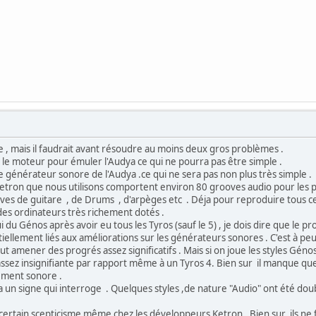
 , mais il faudrait avant résoudre au moins deux gros problèmes .
 moteur pour émuler l'Audya ce qui ne pourra pas être simple .
érateur sonore de l'Audya .ce qui ne sera pas non plus très simple .
tron que nous utilisons comportent environ 80 grooves audio pour les per
oves de guitare , de Drums , d'arpèges etc . Déja pour reproduire tous ces
des ordinateurs très richement dotés .
 Génos après avoir eu tous les Tyros (sauf le 5) , je dois dire que le prog
tiellement liés aux améliorations sur les générateurs sonores . C'est à p
 amener des progrés assez significatifs . Mais si on joue les styles G
assez insignifiante par rapport même à un Tyros 4. Bien sur il manque qu
tement sonore .
 a un signe qui interroge . Quelques styles ,de nature "Audio" ont été doub
tain scepticisme même chez les développeurs Ketron . Bien sur ils ne fe