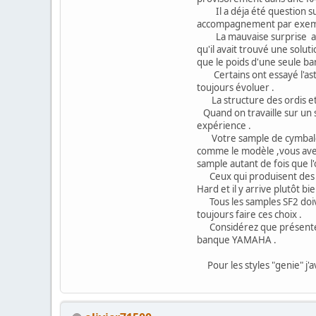
Il a déja été question sur 
accompagnement par exemple
La mauvaise surprise a été
qu'il avait trouvé une sol
que le poids d'une seule ba
Certains ont essayé l'astuc
toujours évoluer .
La structure des ordis et d
Quand on travaille sur un s
expérience .
Votre sample de cymbale va 
comme le modèle ,vous avez 
sample autant de fois que l'
Ceux qui produisent des so
Hard et il y arrive plutôt bie
Tous les samples SF2 doiven
toujours faire ces choix .
Considérez que présentemen
banque YAMAHA .
Pour les styles "genie" j'av