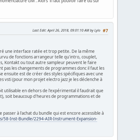
nomenclature GM . Alors il faut pouvoir faire du sur
Last Edit
: April 26, 2018, 09:01:10 AM by Lylo
#7
gré une interface ratée et trop petite. De la même
rvu de fonctions arrangeur telle qu'intro, couplet,
les, Kontakt ou tout autre sampleur peuvent le faire
nt pas les changements de programmes donc il faut les
e ensuite est de créer des styles spécifiques avec une
 vsti (pour mon projet electro jazz je les déclenche à
it utilisable en dehors de l'expérimental il faudrait que
 est), soit beaucoup d'heures de programmations et de
 passer à l'achat du bundle qui est encore accessible à
s/58-Inst-Bundle/2294-AIR-Instrument-Expansion-