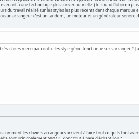
 revenant à une technologie plus conventionnelle ( le round Robin en plus)
rs du travail réalisé sur les styles les plus récents dans chaque marque et
fois un arrangeur c'est un tandem , un moteur et un générateur sonore de
très claires merci par contre les style génie fonctionne sur varranger ? J 
ris comment les claviers arrangeurs arrivent à faire tout ce qu'ils font a
aha sont prinicpalement AWM2 , donc tout à base d'échantillon ?