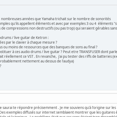
 de nombreuses années que Yamaha trichait sur le nombre de sonorités
samples qu'ils appellent éléments et avec par exemples 3 ou 4 éléments "st
es de compressions non destructifs (ou pas trop) qui seraient gérables sa
drums / live guitar de Ketron :
cées par le clavier à chaque mesure ?
us ou moins de ressources que des banques de sons au final ?
bstituer à ces audio drums / live guitar ? Peut etre TRANSFUSER dont par
 fait réellement ce VST . En revanche, j'ai pu tester des riffs de batteri
probablement nettement au dessus de l'audya)
?
 ne saurai te répondre précisemment . Je me souviens qu'à l'origine sur le
Des exemples diffusés sur internet semblaient montrer que les guitares é
le et la tonique . Le problème était que ces sons étaient trop dissemblables