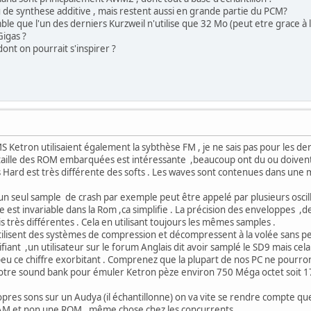
u de synthese additive , mais restent aussi en grande partie du PCM?
ble que l'un des derniers Kurzweil n'utilise que 32 Mo (peut etre grace à 
Gigas ?
dont on pourrait s'inspirer ?
S Ketron utilisaient également la sybthèse FM , je ne sais pas pour les de
aille des ROM embarquées est intéressante ,beaucoup ont du ou doivent 
ard est très différente des softs . Les waves sont contenues dans une mé
un seul sample de crash par exemple peut être appelé par plusieurs oscil
st invariable dans la Rom ,ca simplifie . La précision des enveloppes ,des
s très différentes . Cela en utilisant toujours les mêmes samples .
ilisent des systèmes de compression et décompressent à la volée sans per
 ,un utilisateur sur le forum Anglais dit avoir samplé le SD9 mais cela 
eu ce chiffre exorbitant . Comprenez que la plupart de nos PC ne pourront 
re sound bank pour émuler Ketron pèze environ 750 Méga octet soit 17 
pres sons sur un Audya (il échantillonne) on va vite se rendre compte q
M et non une ROM , même chose chez les concurrents .