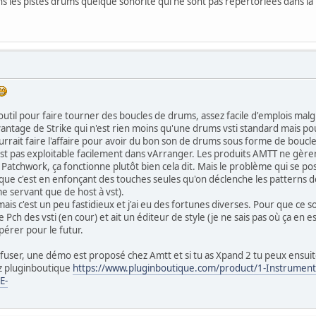
s les pistes drums quelque sonorité qui ne sont pas répertoriées dans la 
 outil pour faire tourner des boucles de drums, assez facile d'emplois mal
antage de Strike qui n'est rien moins qu'une drums vsti standard mais pou
pourrait faire l'affaire pour avoir du bon son de drums sous forme de bouc
st pas exploitable facilement dans vArranger. Les produits AMTT ne gère
atchwork, ça fonctionne plutôt bien cela dit. Mais le problème qui se pos
que c'est en enfonçant des touches seules qu'on déclenche les patterns des
 me servant que de host à vst).
mais c'est un peu fastidieux et j'ai eu des fortunes diverses. Pour que ce so
Pch des vsti (en cour) et ait un éditeur de style (je ne sais pas où ça en
pérer pour le futur.
nsfuser, une démo est proposé chez Amtt et si tu as Xpand 2 tu peux ensuite
hez pluginboutique
https://www.pluginboutique.com/product/1-Instrument
E-