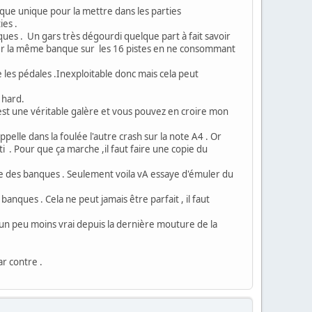
que unique pour la mettre dans les parties
es .
es . Un gars très dégourdi quelque part à fait savoir
rger la même banque sur les 16 pistes en ne consommant
 les pédales .Inexploitable donc mais cela peut
 hard.
est une véritable galère et vous pouvez en croire mon
lle dans la foulée l'autre crash sur la note A4 . Or
 . Pour que ça marche ,il faut faire une copie du
e des banques . Seulement voila vA essaye d'émuler du
ques . Cela ne peut jamais être parfait , il faut
n peu moins vrai depuis la dernière mouture de la
ar contre .