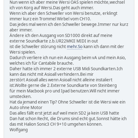
Nun wenn ich aber meine Wersi OAS spielen möchte,wechsel
ich von Korg auf Wersi.Das geht auch immer.
Wenn ich aber den Schweller von Wersi benutze, erklingt
immer kurz ein Trommel Wirbel vom CH10.
Das jedes mal wenn ich den Schweller bewege.Immer nur kurz
aber immer.
Ändere ich den Ausgang von SD1000 direkt auf meine
externe Soundkarte z.b.UR22MKII MIDI in out
ist die Schweller störung nicht
mehr.So
kann ich dann mit der
Wersi spielen.
Dadurch verliere ich nun ein Ausgang beim vA und mein Asio,
welches ich für Cantabile brauche.
Daher hatte ich immer 2 externe USB Midi Soundkarten.Ich
kann das nicht mit Asioall verhindern.Bei mir
zerstört Asioall alles wenn Asioall nicht alleine instaliert
ist.Wollte gerne die 2.Externe Soundkarte von Steinberg
für mein Macbook pro und Ipad benutzen.Will nicht immer
umstecken.
Hat da jemand einen Tip? Ohne Schweller ist die Wersi wie ein
Auto ohne Motor
Das alles fällt erst jetzt auf weil mein SD2 ja kein USB hatte
Dan hat schon Recht, die Drums sind echt gut.Sonnst hätte ich
das mit Halion Sonic3 CH 9+10 umgehen können.
Wolfgang