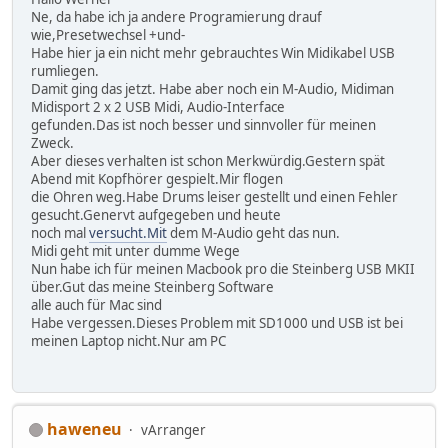
Ne, da habe ich ja andere Programierung drauf
wie,Presetwechsel +und-
Habe hier ja ein nicht mehr gebrauchtes Win Midikabel USB
rumliegen.
Damit ging das jetzt. Habe aber noch ein M-Audio, Midiman
Midisport 2 x 2 USB Midi, Audio-Interface
gefunden.Das ist noch besser und sinnvoller für meinen
Zweck.
Aber dieses verhalten ist schon Merkwürdig.Gestern spät
Abend mit Kopfhörer gespielt.Mir flogen
die Ohren weg.Habe Drums leiser gestellt und einen Fehler
gesucht.Genervt aufgegeben und heute
noch mal
versucht.Mit
dem M-Audio geht das nun.
Midi geht mit unter dumme Wege
Nun habe ich für meinen Macbook pro die Steinberg USB MKII
über.Gut das meine Steinberg Software
alle auch für Mac sind
Habe vergessen.Dieses Problem mit SD1000 und USB ist bei
meinen Laptop nicht.Nur am PC
haweneu
vArranger