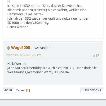
Hi,
ich sehe im SD2 nur den Sinn, dass er Drawbars hat!
Klingt mir aber zu schlecht ( bin verwöhnt, weil ich eine
Hammond C3 mal hatte)!
Ich hab den SD2 wieder verkauft und nutze nun nur den
SD1000 und den V3Sonority.
Gruss Werner
Woge1000
vArranger
March 01, 2018, 02:16:22 PM
#17
Hallo Werner
Ja genau dafür benötige ich auch nicht ein SD2.Habe doch alle
Wersisounds,mit meiner Wersi, B3 und B4
Pages
1
GO UP
USER ACTIONS