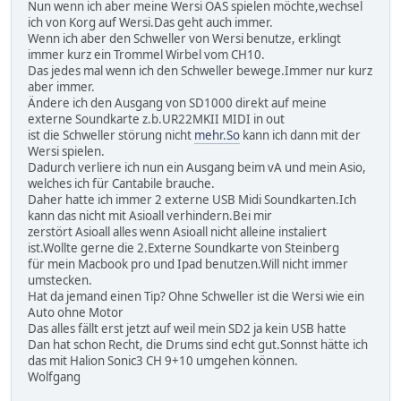
Nun wenn ich aber meine Wersi OAS spielen möchte,wechsel
ich von Korg auf Wersi.Das geht auch immer.
Wenn ich aber den Schweller von Wersi benutze, erklingt
immer kurz ein Trommel Wirbel vom CH10.
Das jedes mal wenn ich den Schweller bewege.Immer nur kurz
aber immer.
Ändere ich den Ausgang von SD1000 direkt auf meine
externe Soundkarte z.b.UR22MKII MIDI in out
ist die Schweller störung nicht
mehr.So
kann ich dann mit der
Wersi spielen.
Dadurch verliere ich nun ein Ausgang beim vA und mein Asio,
welches ich für Cantabile brauche.
Daher hatte ich immer 2 externe USB Midi Soundkarten.Ich
kann das nicht mit Asioall verhindern.Bei mir
zerstört Asioall alles wenn Asioall nicht alleine instaliert
ist.Wollte gerne die 2.Externe Soundkarte von Steinberg
für mein Macbook pro und Ipad benutzen.Will nicht immer
umstecken.
Hat da jemand einen Tip? Ohne Schweller ist die Wersi wie ein
Auto ohne Motor
Das alles fällt erst jetzt auf weil mein SD2 ja kein USB hatte
Dan hat schon Recht, die Drums sind echt gut.Sonnst hätte ich
das mit Halion Sonic3 CH 9+10 umgehen können.
Wolfgang