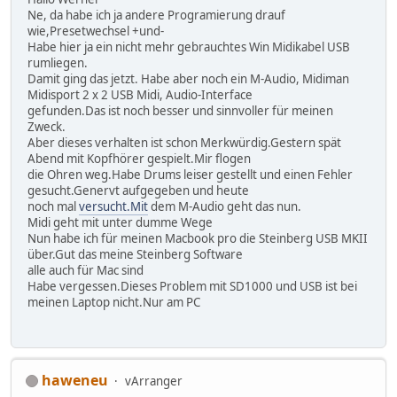
Ne, da habe ich ja andere Programierung drauf
wie,Presetwechsel +und-
Habe hier ja ein nicht mehr gebrauchtes Win Midikabel USB
rumliegen.
Damit ging das jetzt. Habe aber noch ein M-Audio, Midiman
Midisport 2 x 2 USB Midi, Audio-Interface
gefunden.Das ist noch besser und sinnvoller für meinen
Zweck.
Aber dieses verhalten ist schon Merkwürdig.Gestern spät
Abend mit Kopfhörer gespielt.Mir flogen
die Ohren weg.Habe Drums leiser gestellt und einen Fehler
gesucht.Genervt aufgegeben und heute
noch mal
versucht.Mit
dem M-Audio geht das nun.
Midi geht mit unter dumme Wege
Nun habe ich für meinen Macbook pro die Steinberg USB MKII
über.Gut das meine Steinberg Software
alle auch für Mac sind
Habe vergessen.Dieses Problem mit SD1000 und USB ist bei
meinen Laptop nicht.Nur am PC
haweneu
vArranger