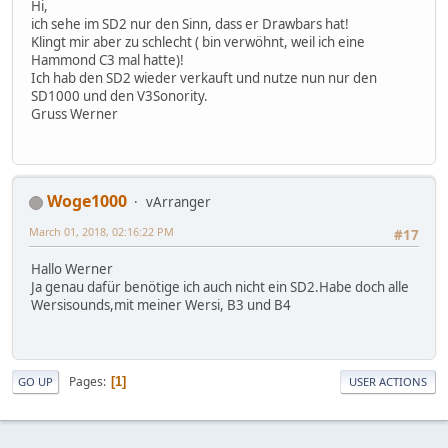
Hi,
ich sehe im SD2 nur den Sinn, dass er Drawbars hat!
Klingt mir aber zu schlecht ( bin verwöhnt, weil ich eine
Hammond C3 mal hatte)!
Ich hab den SD2 wieder verkauft und nutze nun nur den
SD1000 und den V3Sonority.
Gruss Werner
Woge1000
vArranger
March 01, 2018, 02:16:22 PM
#17
Hallo Werner
Ja genau dafür benötige ich auch nicht ein SD2.Habe doch alle
Wersisounds,mit meiner Wersi, B3 und B4
Pages
1
GO UP
USER ACTIONS