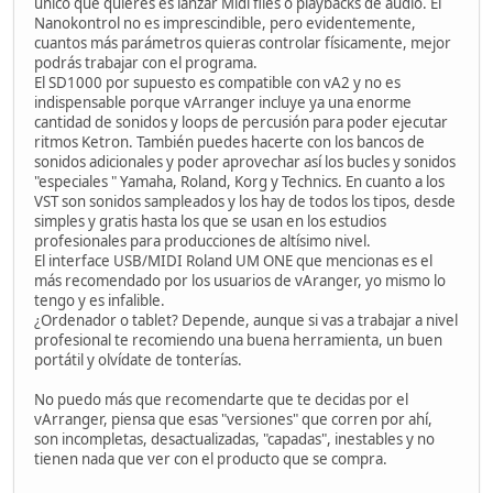
único que quieres es lanzar Midi files o playbacks de audio. El
Nanokontrol no es imprescindible, pero evidentemente,
cuantos más parámetros quieras controlar físicamente, mejor
podrás trabajar con el programa.
El SD1000 por supuesto es compatible con vA2 y no es
indispensable porque vArranger incluye ya una enorme
cantidad de sonidos y loops de percusión para poder ejecutar
ritmos Ketron. También puedes hacerte con los bancos de
sonidos adicionales y poder aprovechar así los bucles y sonidos
"especiales " Yamaha, Roland, Korg y Technics. En cuanto a los
VST son sonidos sampleados y los hay de todos los tipos, desde
simples y gratis hasta los que se usan en los estudios
profesionales para producciones de altísimo nivel.
El interface USB/MIDI Roland UM ONE que mencionas es el
más recomendado por los usuarios de vAranger, yo mismo lo
tengo y es infalible.
¿Ordenador o tablet? Depende, aunque si vas a trabajar a nivel
profesional te recomiendo una buena herramienta, un buen
portátil y olvídate de tonterías.
No puedo más que recomendarte que te decidas por el
vArranger, piensa que esas "versiones" que corren por ahí,
son incompletas, desactualizadas, "capadas", inestables y no
tienen nada que ver con el producto que se compra.