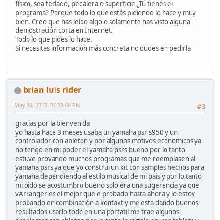
físico, sea teclado, pedalera o superficie ¿Tú tienes el
programa? Porque todo lo que estás pidiendo lo hace y muy
bien. Creo que has leído algo o solamente has visto alguna
demostración corta en Internet.
Todo lo que pides lo hace.
Si necesitas información más concreta no dudes en pedirla
brian luis rider
May 30, 2017, 05:38:08 PM
#3
gracias por la bienvenida
yo hasta hace 3 meses usaba un yamaha psr s950 y un
controlador con ableton y por algunos motivos economicos ya
no tengo en mi poder el yamaha psrs bueno por lo tanto
estuve provando muchos programas que me reemplasen al
yamaha psrs ya que yo construi un kit con samples hechos para
yamaha dependiendo al estilo musical de mi pais y por lo tanto
mi oido se acostumbro bueno solo era una sugerencia ya que
vArranger es el mejor que e probado hasta ahora y lo estoy
probando en combinación a kontakt y me esta dando buenos
resultados usarlo todo en una portatil me trae algunos