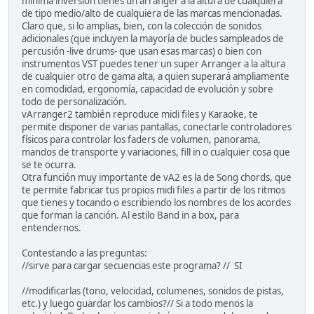
mínima inversión tienes un arranger a la altura de cualquiera
de tipo medio/alto de cualquiera de las marcas mencionadas.
Claro que, si lo amplias, bien, con la colección de sonidos
adicionales (que incluyen la mayoría de bucles sampleados de
percusión -live drums- que usan esas marcas) o bien con
instrumentos VST puedes tener un super Arranger a la altura
de cualquier otro de gama alta, a quien superará ampliamente
en comodidad, ergonomía, capacidad de evolución y sobre
todo de personalización.
vArranger2 también reproduce midi files y Karaoke, te
permite disponer de varias pantallas, conectarle controladores
físicos para controlar los faders de volumen, panorama,
mandos de transporte y variaciones, fill in o cualquier cosa que
se te ocurra.
Otra función muy importante de vA2 es la de Song chords, que
te permite fabricar tus propios midi files a partir de los ritmos
que tienes y tocando o escribiendo los nombres de los acordes
que forman la canción. Al estilo Band in a box, para
entendernos.
Contestando a las preguntas:
//sirve para cargar secuencias este programa? // SI
//modificarlas (tono, velocidad, columenes, sonidos de pistas,
etc.) y luego guardar los cambios?// Si a todo menos la