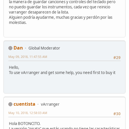
la manera de guardar canciones y controles del teclado pero
no puedo guardar los instrumentos, cada vez que reinicio
varranger desaparecen de la lista.
Alguien podría ayudarme, muchas gracias y perdón por las
molestias.
Dan
Global Moderator
May 09, 2018, 11:47:55 AM
#29
Hello,
To use vArranger and get some help, you need first to buy it
cuentista
vArranger
May 10, 2018, 12:58:03 AM
#30
Hola BOTONCITO.
La versión "pirata" que estás usando no tiene las características