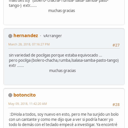
mais des sty (bolero- chacha- rumba- salsa- samba- paso-
tango-) extr......
muchas gracias
hernandez
vArranger
March 28, 2018, 07:16:27 PM
#27
sin variedad de pocilgas porque estaba equivocado ...
pero pocilga (bolero-chacha,rumba,lsalasa-samba-pasto-tango)
extr ......
muchas gracias
botoncito
May 09, 2018, 11:42:20 AM
#28
:DHola a todos, soy nuevo en esto, pero me ha surjido un bolo
con un cantante y como me dijo que a ver si podría hacer yo
todo lo demás con el teclado empecé a investigar. Ya encontré