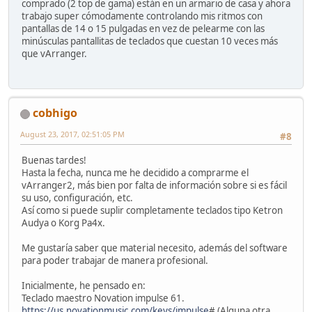
comprado (2 top de gama) están en un armario de casa y ahora
trabajo super cómodamente controlando mis ritmos con
pantallas de 14 o 15 pulgadas en vez de pelearme con las
minúsculas pantallitas de teclados que cuestan 10 veces más
que vArranger.
cobhigo
August 23, 2017, 02:51:05 PM
#8
Buenas tardes!
Hasta la fecha, nunca me he decidido a comprarme el
vArranger2, más bien por falta de información sobre si es fácil
su uso, configuración, etc.
Así como si puede suplir completamente teclados tipo Ketron
Audya o Korg Pa4x.
Me gustaría saber que material necesito, además del software
para poder trabajar de manera profesional.
Inicialmente, he pensado en:
Teclado maestro Novation impulse 61.
https://us.novationmusic.com/keys/impulse
# (Alguna otra