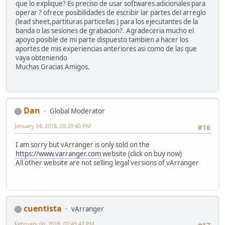
que lo explique? Es preciso de usar softwares adicionales para
operar ? ofrece posibilidades de escribir lar partes del arreglo
(lead sheet,partituras particellas ) para los ejecutantes de la
banda o las sesiones de grabacion?. Agradeceria mucho el
apoyo posible de mi parte dispuesto tambien a hacer los
aportes de mis experiencias anteriores asi como de las que
vaya obteniendo
Muchas Gracias Amigos.
Dan
Global Moderator
January 04, 2018, 09:29:40 PM
#16
I am sorry but vArranger is only sold on the
https://www.varranger.com
website (click on buy now)
All other website are not selling legal versions of vArranger
cuentista
vArranger
February 06, 2018, 07:45:42 PM