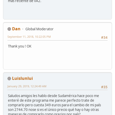
más reciente de vA2.
Dan
Global Moderator
September 11, 2018, 10:22:05 PM
#34
Thank you ! OK
Luislunlui
January 29, 2019, 12:24:49 AM
#35
Saludos amigos les hablo desde Sudamérica hace poco me
enteré de este programa me parece perfecto trate de
comprarlo pero cuesta 349 euros para el cambio de mi país
son 2744.70 nose si es el único precio qué hay o hay otras
maneras de comprarlo como precios por país?