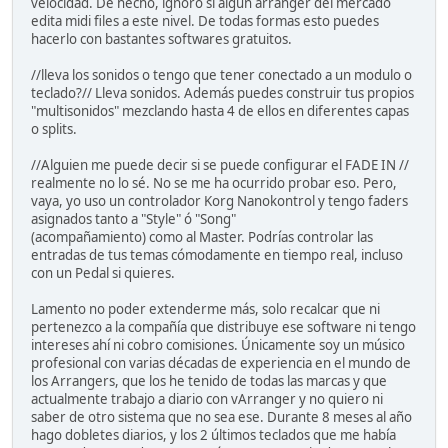
velocidad. De hecho, ignoro si algún arranger del mercado
edita midi files a este nivel. De todas formas esto puedes
hacerlo con bastantes softwares gratuitos.
//lleva los sonidos o tengo que tener conectado a un modulo o
teclado?// Lleva sonidos. Además puedes construir tus propios
"multisonidos" mezclando hasta 4 de ellos en diferentes capas
o splits.
//Alguien me puede decir si se puede configurar el FADE IN //
realmente no lo sé. No se me ha ocurrido probar eso. Pero,
vaya, yo uso un controlador Korg Nanokontrol y tengo faders
asignados tanto a "Style" ó "Song"
(acompañamiento) como al Master. Podrías controlar las
entradas de tus temas cómodamente en tiempo real, incluso
con un Pedal si quieres.
Lamento no poder extenderme más, solo recalcar que ni
pertenezco a la compañía que distribuye ese software ni tengo
intereses ahí ni cobro comisiones. Únicamente soy un músico
profesional con varias décadas de experiencia en el mundo de
los Arrangers, que los he tenido de todas las marcas y que
actualmente trabajo a diario con vArranger y no quiero ni
saber de otro sistema que no sea ese. Durante 8 meses al año
hago dobletes diarios, y los 2 últimos teclados que me había