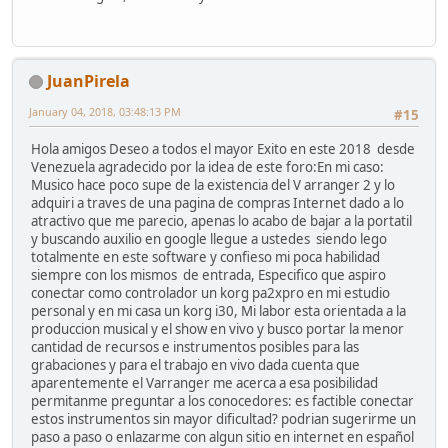
JuanPirela
January 04, 2018, 03:48:13 PM
#15
Hola amigos Deseo a todos el mayor Exito en este 2018 desde
Venezuela agradecido por la idea de este foro:En mi caso:
Musico hace poco supe de la existencia del V arranger 2 y lo
adquiri a traves de una pagina de compras Internet dado a lo
atractivo que me parecio, apenas lo acabo de bajar a la portatil
y buscando auxilio en google llegue a ustedes siendo lego
totalmente en este software y confieso mi poca habilidad
siempre con los mismos de entrada, Especifico que aspiro
conectar como controlador un korg pa2xpro en mi estudio
personal y en mi casa un korg i30, Mi labor esta orientada a la
produccion musical y el show en vivo y busco portar la menor
cantidad de recursos e instrumentos posibles para las
grabaciones y para el trabajo en vivo dada cuenta que
aparentemente el Varranger me acerca a esa posibilidad
permitanme preguntar a los conocedores: es factible conectar
estos instrumentos sin mayor dificultad? podrian sugerirme un
paso a paso o enlazarme con algun sitio en internet en español