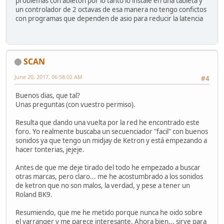
problemas con ableton por lo tanto lo instale en una tableta y
un controlador de 2 octavas de esa manera no tengo confictos
con programas que dependen de asio para reducir la latencia
SCAN
June 20, 2017, 06:58:02 AM
#4
Buenos dias, que tal?
Unas preguntas (con vuestro permiso).
Resulta que dando una vuelta por la red he encontrado este
foro. Yo realmente buscaba un secuenciador "facil" con buenos
sonidos ya que tengo un midjay de Ketron y está empezando a
hacer tonterias, jejeje.
Antes de que me deje tirado del todo he empezado a buscar
otras marcas, pero claro... me he acostumbrado a los sonidos
de ketron que no son malos, la verdad, y pese a tener un
Roland BK9.
Resumiendo, que me he metido porque nunca he oido sobre
el varranger y me parece interesante. Ahora bien... sirve para