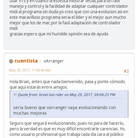
usar VTS y en cuanto la estetica mostrar teclas para un fasil
manejo y control y la facilidad de adaptar cualquier controlador
midi al programa sin duda yo creo que con una evolucion asi en
este maravilloso programa seria el lider y el mejor aun mucho
mejor que los de mac por la fasil adaptación de controlador
midi
gracias espero que mi humilde opinión sea de ayuda
cuentista
vArranger
May 30, 2017, 11:08:40 AM
#2
Hola Brian, antes que nada bienvenido, pasa y ponte cómodo
que aquí estarás entre amigos.
Quote from: brian luis rider on May 29, 2017, 09:06:25 PM
seria bueno que varranger vaya evolucionando con
muchas mejoras
Seguro que seguirá evolucionando, pues no para de hacerlo,
pero la verdad es que es muy difícil encontrarle carencias. Yo,
como usuario profesional que trabaja cada día cara al público