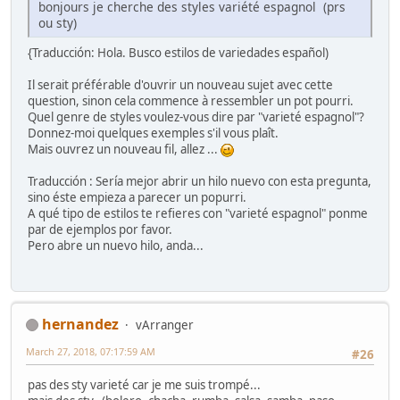
bonjours je cherche des styles variété espagnol (prs
ou sty)
{Traducción: Hola. Busco estilos de variedades español)
Il serait préférable d'ouvrir un nouveau sujet avec cette
question, sinon cela commence à ressembler un pot pourri.
Quel genre de styles voulez-vous dire par "varieté espagnol"?
Donnez-moi quelques exemples s'il vous plaît.
Mais ouvrez un nouveau fil, allez ...
Traducción : Sería mejor abrir un hilo nuevo con esta pregunta,
sino éste empieza a parecer un popurri.
A qué tipo de estilos te refieres con "varieté espagnol" ponme
par de ejemplos por favor.
Pero abre un nuevo hilo, anda...
hernandez
vArranger
March 27, 2018, 07:17:59 AM
#26
pas des sty varieté car je me suis trompé...