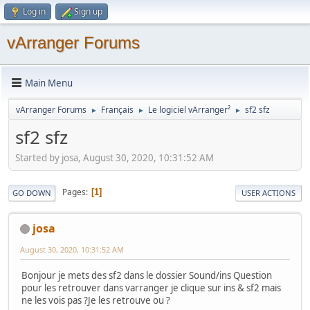
Log in
Sign up
vArranger Forums
Main Menu
vArranger Forums
Français
Le logiciel vArranger²
sf2 sfz
►
►
►
sf2 sfz
Started by josa, August 30, 2020, 10:31:52 AM
Pages
1
GO DOWN
USER ACTIONS
josa
August 30, 2020, 10:31:52 AM
Bonjour je mets des sf2 dans le dossier Sound/ins Question
pour les retrouver dans varranger je clique sur ins & sf2 mais
ne les vois pas ?Je les retrouve ou ?