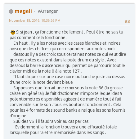
magali
vArranger
November 18, 2016, 10:36:26 PM
#3
Si si jean , ça fonctionne réellement . Peut être ne sais tu
pas comment cela fonctionne.
En haut , il y a les notes avec les cases blanches et noires
ainsi que des chiffres qui correspondent aux notes midi .
dessous il y a des croix sous certaines notes ce qui veut dire
que ces notes existent dans la piste drum du style . Avec
dessous la barre d'ascenceur qui permet de parcourir tout le
clavier midi de la note 0 à la note 127 .
Il faut cliquer sur une case noire ou banche juste au dessus
d'une croix la note devient bleue
Supposons que l'on ait une croix sous la note 36 (la grosse
caisse en général) .le fait d'actionner n'importe lequel des 9
potentiometres disponibles agissent de manière tout à fait
convenable sur le son .Tous les boutons fonctionnent . Cela
pour les 4 formats des sound banks ainsi que les sons fournis
d'origine .
Suu des VSTi il faudra voir au cas par cas .
Evidemment la fonction trouvera une efficacité totale
lorsqu'elle pourra etre mémorisée dans les songs .