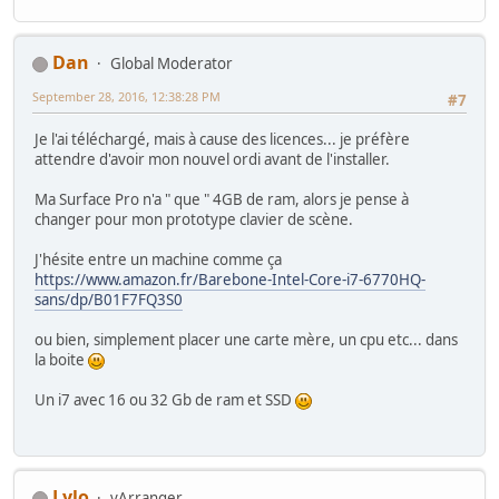
Dan
Global Moderator
September 28, 2016, 12:38:28 PM
#7
Je l'ai téléchargé, mais à cause des licences... je préfère
attendre d'avoir mon nouvel ordi avant de l'installer.
Ma Surface Pro n'a " que " 4GB de ram, alors je pense à
changer pour mon prototype clavier de scène.
J'hésite entre un machine comme ça
https://www.amazon.fr/Barebone-Intel-Core-i7-6770HQ-
sans/dp/B01F7FQ3S0
ou bien, simplement placer une carte mère, un cpu etc... dans
la boite
Un i7 avec 16 ou 32 Gb de ram et SSD
Lylo
vArranger