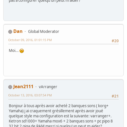
pas à configurer quelqu'un peut m aider?
Dan
Global Moderator
October 09, 2016, 01:01:15 PM
#20
Moi...
Jean2111
vArranger
October 13, 2016, 03:07:54 PM
#21
Bonjour à tous après avoir acheté 2 banques sons ( korg+
Yamaha) j ai craquement grésillement après avoir joué
quelque style ma configuration est la suivante: varranger+.
Ketron sd1000+ Yamaha mox6 + 2 banques sons + pc pipo 8
32 bit 2 giga de RAM merci si quelqu'un peut m aider?