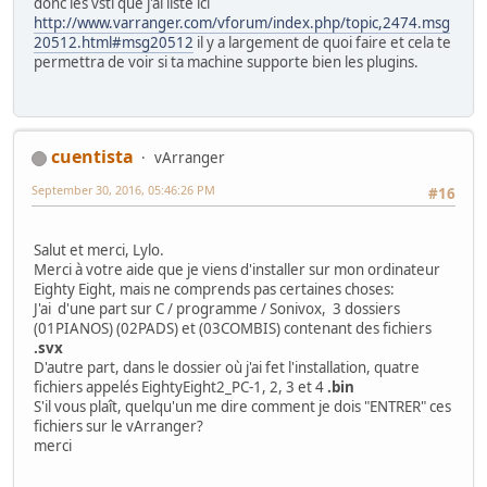
donc les vsti que j'ai listé ici
http://www.varranger.com/vforum/index.php/topic,2474.msg
20512.html#msg20512
il y a largement de quoi faire et cela te
permettra de voir si ta machine supporte bien les plugins.
cuentista
vArranger
September 30, 2016, 05:46:26 PM
#16
Salut et merci, Lylo.
Merci à votre aide que je viens d'installer sur mon ordinateur
Eighty Eight, mais ne comprends pas certaines choses:
J'ai d'une part sur C / programme / Sonivox, 3 dossiers
(01PIANOS) (02PADS) et (03COMBIS) contenant des fichiers
.svx
D'autre part, dans le dossier où j'ai fet l'installation, quatre
fichiers appelés EightyEight2_PC-1, 2, 3 et 4
.bin
S'il vous plaît, quelqu'un me dire comment je dois "ENTRER" ces
fichiers sur le vArranger?
merci