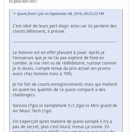
Et plus loin ceci :
Quote from: Lylo on September 08, 2016, 09:03:23 PM
C'est idiot de leurs part d'agir ainsi car ils perdent des
clients bêtement, à preuve.
----------------------------------------------------------------------------------------
Le Sonivox est en effet plaisant à jouer. Après je
t'avouerais que je ne l'ai pas exploré de fond en
comble. Je n'ai rien vu de rédhibitoire, surtout comme
je le disais, compte tenue du prix actuel (en promo
aussi chez Sonivox mais à 70€).
Je t'ai fait de courts enregistrements mais qui mettent
en avant les qualités de ce piano comparé a des
challengers.
Sonivox (7go) vs Sampletank 3 (1,2go) vs Mini grand de
Air Music Tech (1go)
On s'aperçoit qu'en matière de piano samplé il n'y a
pas de secret, plus c'est lourd, mieux ça sonne. En
revanche le piano d'AMT s'en sort mieux que celui de