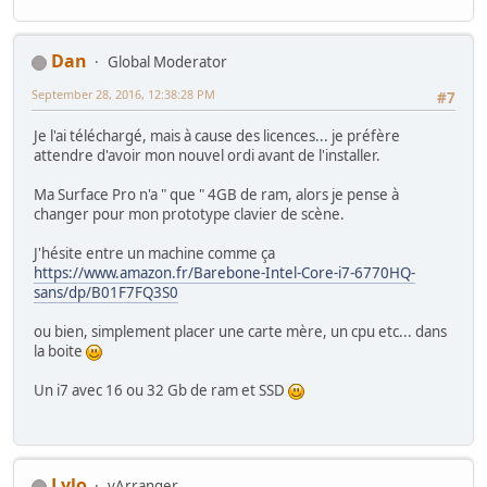
Dan
Global Moderator
September 28, 2016, 12:38:28 PM
#7
Je l'ai téléchargé, mais à cause des licences... je préfère
attendre d'avoir mon nouvel ordi avant de l'installer.
Ma Surface Pro n'a " que " 4GB de ram, alors je pense à
changer pour mon prototype clavier de scène.
J'hésite entre un machine comme ça
https://www.amazon.fr/Barebone-Intel-Core-i7-6770HQ-
sans/dp/B01F7FQ3S0
ou bien, simplement placer une carte mère, un cpu etc... dans
la boite
Un i7 avec 16 ou 32 Gb de ram et SSD
Lylo
vArranger