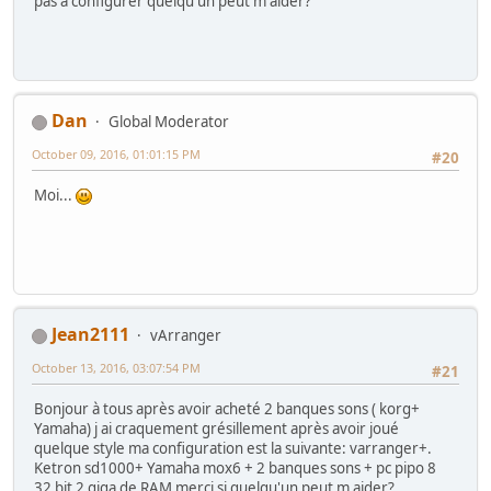
pas à configurer quelqu'un peut m aider?
Dan
Global Moderator
October 09, 2016, 01:01:15 PM
#20
Moi...
Jean2111
vArranger
October 13, 2016, 03:07:54 PM
#21
Bonjour à tous après avoir acheté 2 banques sons ( korg+
Yamaha) j ai craquement grésillement après avoir joué
quelque style ma configuration est la suivante: varranger+.
Ketron sd1000+ Yamaha mox6 + 2 banques sons + pc pipo 8
32 bit 2 giga de RAM merci si quelqu'un peut m aider?