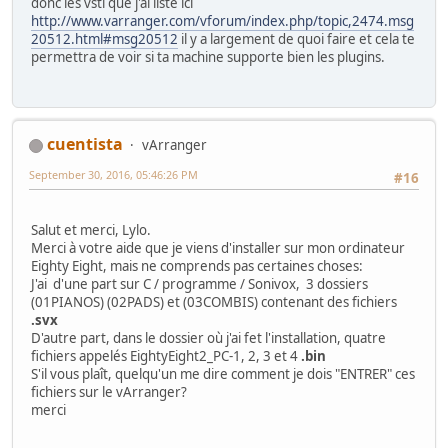
donc les vsti que j'ai listé ici
http://www.varranger.com/vforum/index.php/topic,2474.msg
20512.html#msg20512
il y a largement de quoi faire et cela te
permettra de voir si ta machine supporte bien les plugins.
cuentista
vArranger
September 30, 2016, 05:46:26 PM
#16
Salut et merci, Lylo.
Merci à votre aide que je viens d'installer sur mon ordinateur
Eighty Eight, mais ne comprends pas certaines choses:
J'ai d'une part sur C / programme / Sonivox, 3 dossiers
(01PIANOS) (02PADS) et (03COMBIS) contenant des fichiers
.svx
D'autre part, dans le dossier où j'ai fet l'installation, quatre
fichiers appelés EightyEight2_PC-1, 2, 3 et 4
.bin
S'il vous plaît, quelqu'un me dire comment je dois "ENTRER" ces
fichiers sur le vArranger?
merci