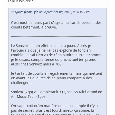
Et plus loin ceci :
Quote from: Lylo on September 08, 2016, 09:03:23 PM
C'est idiot de leurs part d'agir ainsi car ils perdent des
clients bêtement, à preuve.
----------------------------------------------------------------------------------------
Le Sonivox est en effet plaisant à jouer. Après je
t'avouerais que je ne l'ai pas exploré de fond en
comble. Je n'ai rien vu de rédhibitoire, surtout comme
je le disais, compte tenue du prix actuel (en promo
aussi chez Sonivox mais à 70€).
Je t'ai fait de courts enregistrements mais qui mettent
en avant les qualités de ce piano comparé a des
challengers.
Sonivox (7go) vs Sampletank 3 (1,2go) vs Mini grand de
Air Music Tech (1go)
On s'aperçoit qu'en matière de piano samplé il n'y a
pas de secret, plus c'est lourd, mieux ça sonne. En
revanche le piano d'AMT s'en sort mieux que celui de