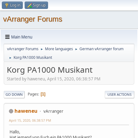
Log in
Sign up
vArranger Forums
Main Menu
vArranger Forums
More languages
German vArranger forum
►
►
Korg PA1000 Musikant
►
Korg PA1000 Musikant
Started by haweneu, April 15, 2020, 06:38:57 PM
Pages
1
GO DOWN
USER ACTIONS
haweneu
vArranger
April 15, 2020, 06:38:57 PM
Hallo,
Hat jemand von Euch ein PA1000 Musikant?