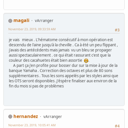
magali
vArranger
November 23, 2019, 09:33:59 AM
#3
je vais mieux . L'hématome consécutif à mon opération est
descendu de l'aine jusqu'à la cheville . Ca à été un peu flippant ,
j'avais des antécédents mais jamais vu un bleu se propager
aussi spectaculairement . ce qui était rassurant c'est que la
couleur des cacahuetes était bien assortie
.
A part ça j'en profite pour bosser dur sur la mise à jour de la
banque Yamaha . Correction des octaves et plus de 80 sons
supplémentaires . Tous les sons appelés par les styles ainsi que
les OTS seront disponibles .J'éspère finaliser aux environ de la
fin du mois si pas de problèmes
hernandez
vArranger
November 23, 2019, 10:05:41 AM
#4