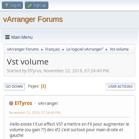
Log in
Sign up
vArranger Forums
Main Menu
vArranger Forums
Français
Le logiciel vArranger²
Vst volume
►
►
►
Vst volume
Started by ElTyros, November 22, 2019, 07:24:49 PM
Pages
1
GO DOWN
USER ACTIONS
ElTyros
vArranger
November 22, 2019, 07:24:49 PM
Hello existe t'il un effect VST a mettre en FX pour augmenter le
volume (ou gain ??) des sf2 c'est surtout pour main droite et
gauche