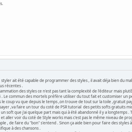
s.
styler ait été capable de programmer des styles , il avait déja bien du mal
lus récentes .
mmation des styles ce n'est pas tant la complexité de l'éditeur mais plutô
 . Le commun des mortels préfère utiliser du tout fait et customiser un pe
 le coup vu que depuis le temps ,on trouve de tout sur la toile ,gratuit pa
er ,va faire un tour du coté de PSR tutorial des petits softs gratuits mid
 un soft que j'ai quelque part mais qui à été abandonné il y a longtemps .
e et aller voir du coté de Style works mais c'est pas le même niveau de progr
ple , de faire du "bon" s'entend . Sinon ça aide bien pour faire des styles 
ifique à des chansons .