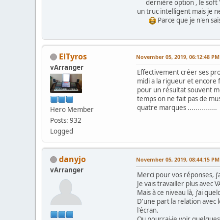
dernière option , le soft 
un truc intelligent mais je 
Parce que je n'en sai
ElTyros
November 05, 2019, 06:12:48 PM
vArranger
Effectivement créer ses prop
midi a la rigueur et encore
pour un résultat souvent mé
temps on ne fait pas de musi
quatre marques ...............
Hero Member
Posts: 932
Logged
danyjo
November 05, 2019, 08:44:15 PM
vArranger
Merci pour vos réponses, j'
Je vais travailler plus avec
Mais à ce niveau là, j'ai qu
D'une part la relation avec
l'écran.
Ou pourrai-je voir quelques