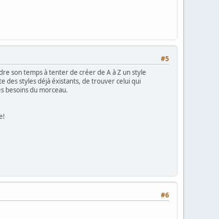
#5
rdre son temps à tenter de créer de A à Z un style
e des styles déjà éxistants, de trouver celui qui
les besoins du morceau.
e!
#6