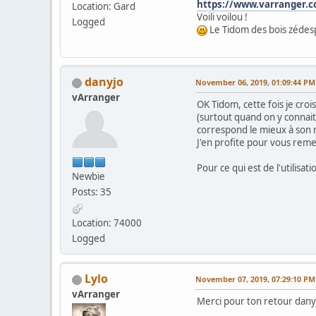
https://www.varranger.c
Location: Gard
Voili voilou !
Logged
Le Tidom des bois zédes
danyjo
November 06, 2019, 01:09:44 PM
vArranger
OK Tidom, cette fois je croi
(surtout quand on y connait 
correspond le mieux à son 
J'en profite pour vous remer
Pour ce qui est de l'utilisat
Newbie
Posts: 35
Location: 74000
Logged
Lylo
November 07, 2019, 07:29:10 PM
vArranger
Merci pour ton retour dany