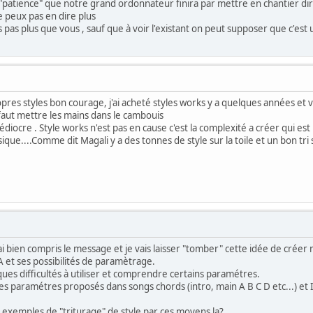
"patience" que notre grand ordonnateur finira par mettre en chantier di
ne peux pas en dire plus
s pas plus que vous , sauf que à voir l'existant on peut supposer que c'est 
res styles bon courage, j'ai acheté styles works y a quelques années et vi
 faut mettre les mains dans le cambouis
diocre . Style works n'est pas en cause c'est la complexité a créer qui e
que....Comme dit Magali y a des tonnes de style sur la toile et un bon tri 
ai bien compris le message et je vais laisser "tomber" cette idée de cré
 VA et ses possibilités de paramètrage.
elques difficultés à utiliser et comprendre certains paramétres.
 les paramétres proposés dans songs chords (intro, main A B C D etc...) et
 exemples de "triturage" de style par ces moyens la?