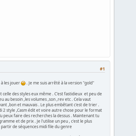
#1
 à les jouer
. Je me suis arrêté à la version "gold"
t celle des styles eux même . C'est fastidieux et peu de
u au besoin ,les volumes ,son ,rev etc . Cela vaut
yant ,bon et mauvais . Le plus embêtant c'est de trier .
i 2 style ,Casm édit et voire autre chose pour le format
 Tu peux faire des recherches la dessus . Maintenant tu
amme et de prix . Je l'utilise un peu , c'est le plus
à partir de séquences midi file du genre