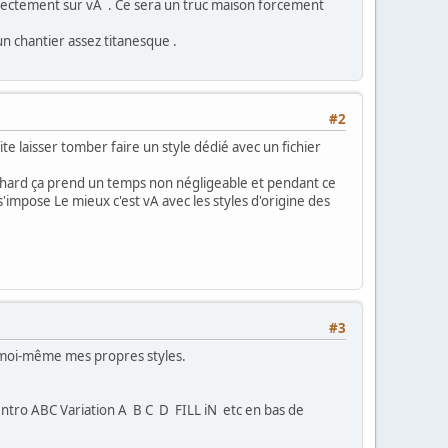
rectement sur vA . Ce sera un truc maison forcement
un chantier assez titanesque .
#2
te laisser tomber faire un style dédié avec un fichier
st hard ça prend un temps non négligeable et pendant ce
s'impose Le mieux c'est vA avec les styles d'origine des
#3
er moi-même mes propres styles.
 Intro ABC Variation A B C D FILL iN etc en bas de