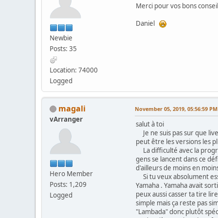
Merci pour vos bons conseil
Daniel
Newbie
Posts: 35
Location: 74000
Logged
magali
November 05, 2019, 05:56:59 PM
vArranger
salut à toi
Je ne suis pas sur que live 
peut être les versions les p
La difficulté avec la progra
gens se lancent dans ce défi
d'ailleurs de moins en moins
Hero Member
Si tu veux absolument essay
Posts: 1,209
Yamaha . Yamaha avait sorti
peux aussi casser ta tire lir
Logged
simple mais ça reste pas sim
"Lambada" donc plutôt spéc