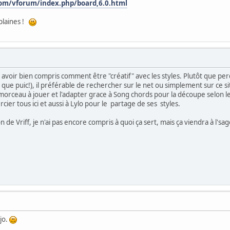
om/vforum/index.php/board,6.0.html
plaines !
s avoir bien compris comment être "créatif" avec les styles. Plutôt que pe
que puic!), il préférable de rechercher sur le net ou simplement sur ce sit
morceau à jouer et l'adapter grace à Song chords pour la découpe selon 
cier tous ici et aussi à Lylo pour le partage de ses styles.
ion de Vriff, je n'ai pas encore compris à quoi ça sert, mais ça viendra à l'sag
jo.