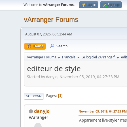
Welcome to
vArranger Forums
.
Log in
Sign up
vArranger Forums
August 07, 2026, 06:52:44 AM
Home
Search
vArranger Forums
Français
Le logiciel vArranger²
edi
►
►
►
editeur de style
Started by danyjo, November 05, 2019, 04:27:33 PM
Pages
1
GO DOWN
danyjo
November 05, 2019, 04:27:33 PM
vArranger
Apparament live-styler n'est