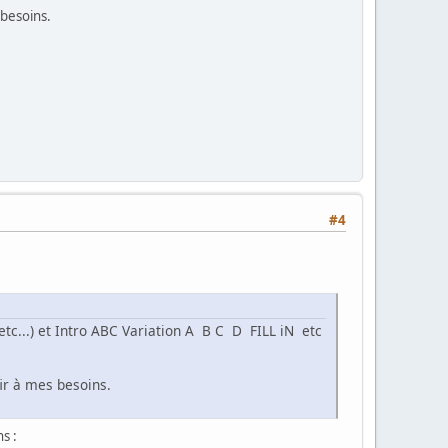
 besoins.
#4
tc...) et Intro ABC Variation A B C D FILL iN etc
ir à mes besoins.
s :