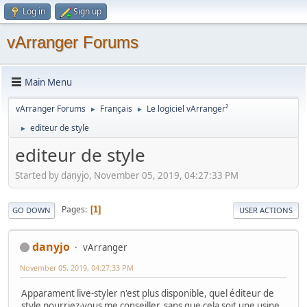
Log in
Sign up
vArranger Forums
Main Menu
vArranger Forums
Français
Le logiciel vArranger²
►
►
editeur de style
►
editeur de style
Started by danyjo, November 05, 2019, 04:27:33 PM
Pages
1
GO DOWN
USER ACTIONS
danyjo
vArranger
November 05, 2019, 04:27:33 PM
Apparament live-styler n'est plus disponible, quel éditeur de
style pourriez-vous me conseiller, sans que cela soit une usine