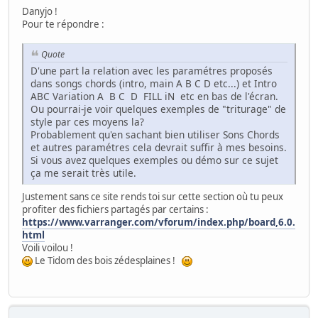
Danyjo !
Pour te répondre :
Quote
D'une part la relation avec les paramétres proposés
dans songs chords (intro, main A B C D etc...) et Intro
ABC Variation A B C D FILL iN etc en bas de l'écran.
Ou pourrai-je voir quelques exemples de "triturage" de
style par ces moyens la?
Probablement qu'en sachant bien utiliser Sons Chords
et autres paramétres cela devrait suffir à mes besoins.
Si vous avez quelques exemples ou démo sur ce sujet
ça me serait très utile.
Justement sans ce site rends toi sur cette section où tu peux
profiter des fichiers partagés par certains :
https://www.varranger.com/vforum/index.php/board,6.0.
html
Voili voilou !
Le Tidom des bois zédesplaines !