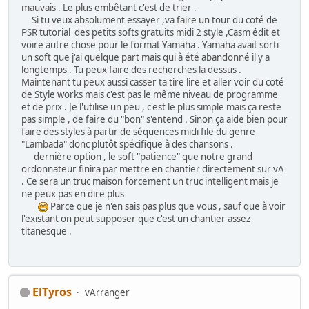
mauvais . Le plus embêtant c'est de trier .
Si tu veux absolument essayer ,va faire un tour du coté de
PSR tutorial des petits softs gratuits midi 2 style ,Casm édit et
voire autre chose pour le format Yamaha . Yamaha avait sorti
un soft que j'ai quelque part mais qui à été abandonné il y a
longtemps . Tu peux faire des recherches la dessus .
Maintenant tu peux aussi casser ta tire lire et aller voir du coté
de Style works mais c'est pas le même niveau de programme
et de prix . Je l'utilise un peu , c'est le plus simple mais ça reste
pas simple , de faire du "bon" s'entend . Sinon ça aide bien pour
faire des styles à partir de séquences midi file du genre
"Lambada" donc plutôt spécifique à des chansons .
dernière option , le soft "patience" que notre grand
ordonnateur finira par mettre en chantier directement sur vA
. Ce sera un truc maison forcement un truc intelligent mais je
ne peux pas en dire plus
Parce que je n'en sais pas plus que vous , sauf que à voir
l'existant on peut supposer que c'est un chantier assez
titanesque .
ElTyros
vArranger