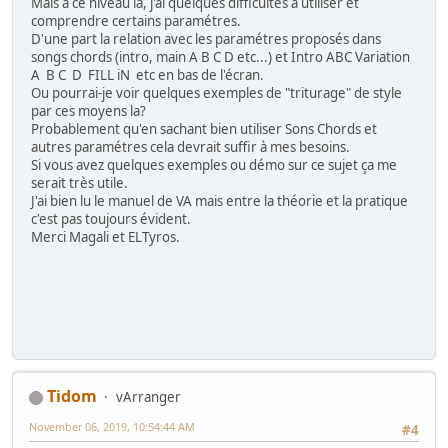
Mais à ce niveau là, j'ai quelques difficultés à utiliser et
comprendre certains paramétres.
D'une part la relation avec les paramétres proposés dans
songs chords (intro, main A B C D etc...) et Intro ABC Variation
A B C D FILL iN etc en bas de l'écran.
Ou pourrai-je voir quelques exemples de "triturage" de style
par ces moyens la?
Probablement qu'en sachant bien utiliser Sons Chords et
autres paramétres cela devrait suffir à mes besoins.
Si vous avez quelques exemples ou démo sur ce sujet ça me
serait très utile.
J'ai bien lu le manuel de VA mais entre la théorie et la pratique
c'est pas toujours évident.
Merci Magali et ELTyros.
Tidom
vArranger
November 06, 2019, 10:54:44 AM
#4