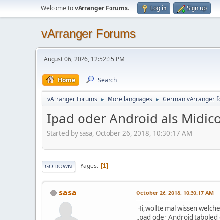
Welcome to
vArranger Forums
.
Log in
Sign up
vArranger Forums
August 06, 2026, 12:52:35 PM
Home
Search
vArranger Forums
More languages
German vArranger f
►
►
Ipad oder Android als Midico
Started by sasa, October 26, 2018, 10:30:17 AM
Pages
1
GO DOWN
sasa
October 26, 2018, 10:30:17 AM
Hi,wollte mal wissen welch
Ipad oder Android tabpled 