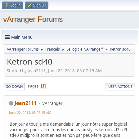
Log in
Sign up
vArranger Forums
Main Menu
vArranger Forums
Français
Le logiciel vArranger²
Ketron sd40
►
►
►
Ketron sd40
Started by Jean2111, June 22, 2018, 05:07:15 AM
Pages
1
GO DOWN
USER ACTIONS
Jean2111
vArranger
June 22, 2018, 05:07:15 AM
Bonjour à tous je me demandais si un jour nôtre super logiciel
varranger pourra lire tous les nouveaux styles ketron sd7 sd9
sd40 midjpro ils sont en est et non par peut-être que dans