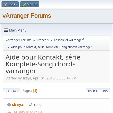
Log in
Sign up
vArranger Forums
Main Menu
vArranger Forums
Français
Le logiciel vArranger²
►
►
Aide pour Kontakt, série Komplete-Song chords varranger
►
Aide pour Kontakt, série
Komplete-Song chords
varranger
Started by skaya, April 01, 2015, 08:00:47 PM
Pages
1
GO DOWN
USER ACTIONS
skaya
vArranger
April 01, 2015, 08:00:47 PM