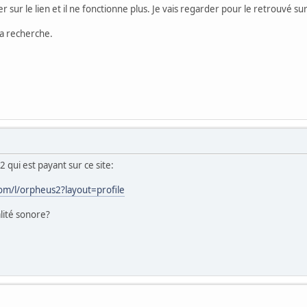
er sur le lien et il ne fonctionne plus. Je vais regarder pour le retrouvé sur 
a recherche.
 qui est payant sur ce site:
om/l/orpheus2?layout=profile
alité sonore?