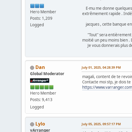
E-mu me donne quelques sou
Hero Member
extrêmement rapide . Indé
Posts: 1,209
jacques , cette banque en c
Logged
"Tout" sera entièrement nou
moitié un peu moins bien . 
Je vous donnerais plus de d
Dan
July 01, 2025, 04:28:39 PM
Global Moderator
magali, content de te revoi
Contacte moi stp, je dois 
https://www.varranger.com
Hero Member
Posts: 9,413
Logged
Lylo
July 05, 2025, 09:57:17 PM
vArranger