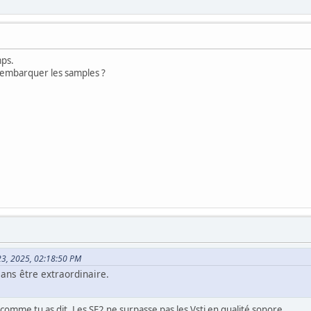
mps.
r embarquer les samples ?
23, 2025, 02:18:50 PM
ans être extraordinaire.
st comme tu as dit. Les SF2 ne surpasse pas les Vsti en qualité sonore.