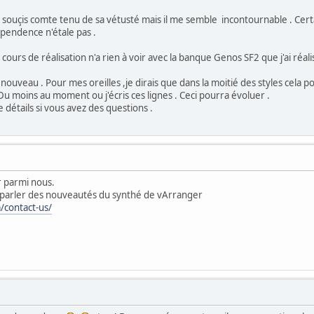
çis comte tenu de sa vétusté mais il me semble incontournable . Certai
pendence n'étale pas .
ours de réalisation n'a rien à voir avec la banque Genos SF2 que j'ai réa
veau . Pour mes oreilles ,je dirais que dans la moitié des styles cela p
Du moins au moment ou j'écris ces lignes . Ceci pourra évoluer .
étails si vous avez des questions .
r parmi nous.
te parler des nouveautés du synthé de vArranger
/contact-us/