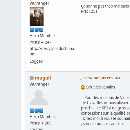
vArranger
Ça sonne pas trop mal sans 
Prix : 25$
Hero Member
Posts: 4,247
http://deslysproduction.c
om
Logged
magali
June 24, 2025, 08:19:58 AM
vArranger
Salut les copains
Pour les mordus de Va prêts
Je travailles depuis plusie
proche . Le SF2 à de gros av
concessions sur la qualité 
Hero Member
Dites moi si vous le souhait
Posts: 1,209
, sample boucle sans fin.
Logged