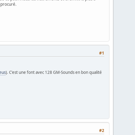
 procuré.
#1
eus
). C'est une font avec 128 GM-Sounds en bon qualité
#2