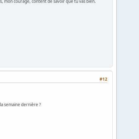
rs, mon courage, content de savoir que tu vas bien.
#12
 la semaine dernière ?