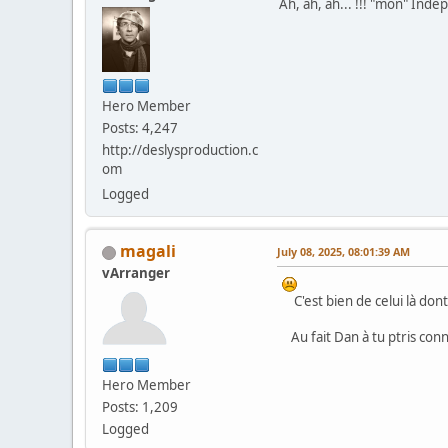
Ah, ah, ah... !!! "mon" In
Hero Member
Posts: 4,247
http://deslysproduction.c
om
Logged
magali
July 08, 2025, 08:01:39 AM
vArranger
C'est bien de celui là dont i
Au fait Dan à tu ptris conn
Hero Member
Posts: 1,209
Logged