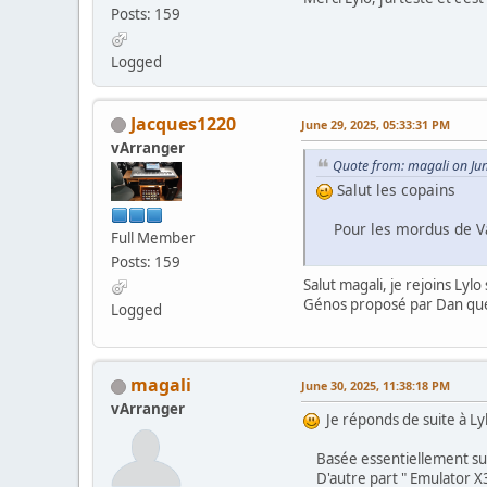
Posts: 159
Logged
Jacques1220
June 29, 2025, 05:33:31 PM
vArranger
Quote from: magali on Ju
Salut les copains
Pour les mordus de Va pr
Full Member
Posts: 159
Salut magali, je rejoins Lyl
Génos proposé par Dan que 
Logged
magali
June 30, 2025, 11:38:18 PM
vArranger
Je réponds de suite à Lyl
Basée essentiellement sur 
D'autre part " Emulator X3 