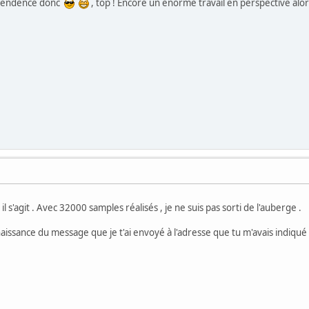
dependence donc
, top ! Encore un énorme travail en perspective alo
l s'agit . Avec 32000 samples réalisés , je ne suis pas sorti de l'auberge .
aissance du message que je t'ai envoyé à l'adresse que tu m'avais indiqué