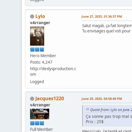
Lylo
June 27, 2025, 01:36:37 PM
vArranger
Salut magali, ça fait longte
Tu envisages quel vsti pou
Hero Member
Posts: 4,247
http://deslysproduction.c
om
Logged
Jacques1220
June 29, 2025, 04:58:48 PM
vArranger
Quote from: Lylo on June 
Ça sonne pas trop mal s
Prix : 25$
Full Member
Merci Lylo, j'ai testé et c'e