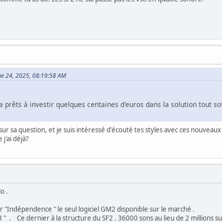
ne 24, 2025, 08:19:58 AM
êts à investir quelques centaines d'euros dans la solution tout soft 
o sur sa question, et je suis intéressé d'écouté tes styles avec ces nouveaux
j'ai déjà?
o .
"Indépendence " le seul logiciel GM2 disponible sur le marché .
" . Ce dernier à la structure du SF2 . 36000 sons au lieu de 2 millions s