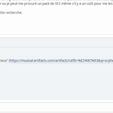
te ou je peut me procuré un pack de SF2 même s'il y a un coût pour me les
ette recherche.
heus" (
https://musical-artifacts.com/artifacts?utf8=%E2%9C%93&q=orph