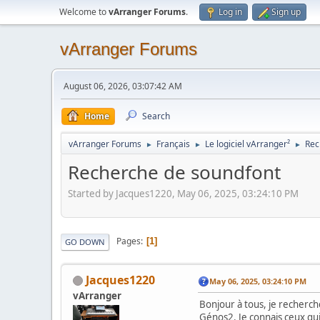
Welcome to
vArranger Forums
.
Log in
Sign up
vArranger Forums
August 06, 2026, 03:07:42 AM
Home
Search
vArranger Forums
Français
Le logiciel vArranger²
Rec
►
►
►
Recherche de soundfont
Started by Jacques1220, May 06, 2025, 03:24:10 PM
Pages
1
GO DOWN
Jacques1220
May 06, 2025, 03:24:10 PM
vArranger
Bonjour à tous, je recherch
Génos2. Je connais ceux qui 