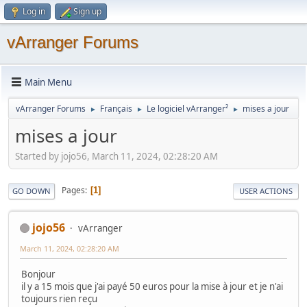
Log in
Sign up
vArranger Forums
Main Menu
vArranger Forums
Français
Le logiciel vArranger²
mises a jour
►
►
►
mises a jour
Started by jojo56, March 11, 2024, 02:28:20 AM
Pages
1
GO DOWN
USER ACTIONS
jojo56
vArranger
March 11, 2024, 02:28:20 AM
Bonjour
il y a 15 mois que j'ai payé 50 euros pour la mise à jour et je n'ai
toujours rien reçu