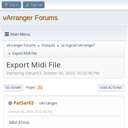
Log in
Sign up
vArranger Forums
Main Menu
vArranger Forums
Français
Le logiciel vArranger²
►
►
Export Midi File
►
Export Midi File
Started by PatSar63, October 05, 2023, 10:32:46 PM
Pages
1
GO DOWN
USER ACTIONS
PatSar63
vArranger
October 05, 2023, 10:32:46 PM
Salut à tous,