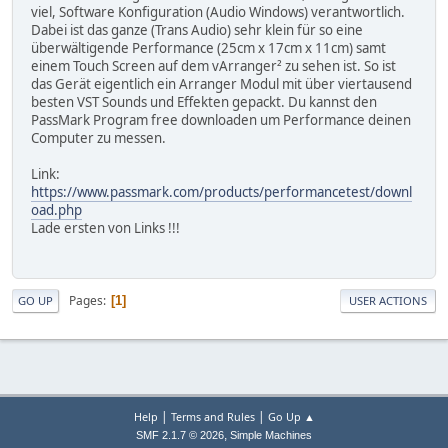
viel, Software Konfiguration (Audio Windows) verantwortlich.
Dabei ist das ganze (Trans Audio) sehr klein für so eine
überwältigende Performance (25cm x 17cm x 11cm) samt
einem Touch Screen auf dem vArranger² zu sehen ist. So ist
das Gerät eigentlich ein Arranger Modul mit über viertausend
besten VST Sounds und Effekten gepackt. Du kannst den
PassMark Program free downloaden um Performance deinen
Computer zu messen.
Link:
https://www.passmark.com/products/performancetest/downl
oad.php
Lade ersten von Links !!!
Pages
1
GO UP
USER ACTIONS
|
|
Help
Terms and Rules
Go Up ▲
,
SMF 2.1.7 © 2026
Simple Machines