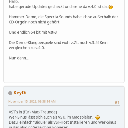
Hallo,
habe gerade Updates gecheckt und siehe da v.4.0 ist da.
Hammer Demo, die Specrta-Sounds habe ich so außerhalb der
CD-Orgeln noch nicht gehört.
Und endlich 64 bit mit Vst-3
Die Demo-Klangbeispiele sind wohl z.Zt. noch v.3.5! Kein
vergleichen zu v.4.0.
Nun dann...
KeyDi
November 15, 2022, 09:58:14 AM
#1
VST´s in (für) Mac (Freunde)
Wer-Sinus lässt sich auch als VSTI im Mac spielen..
Dazu einfach "Bidule" als VST-Host Installieren und Wer-Sinus
in das plugin Verzeichnis kopieren.