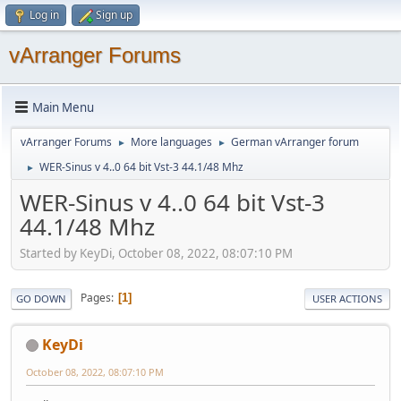
Log in
Sign up
vArranger Forums
Main Menu
vArranger Forums
More languages
German vArranger forum
►
►
WER-Sinus v 4..0 64 bit Vst-3 44.1/48 Mhz
►
WER-Sinus v 4..0 64 bit Vst-3
44.1/48 Mhz
Started by KeyDi, October 08, 2022, 08:07:10 PM
Pages
1
GO DOWN
USER ACTIONS
KeyDi
October 08, 2022, 08:07:10 PM