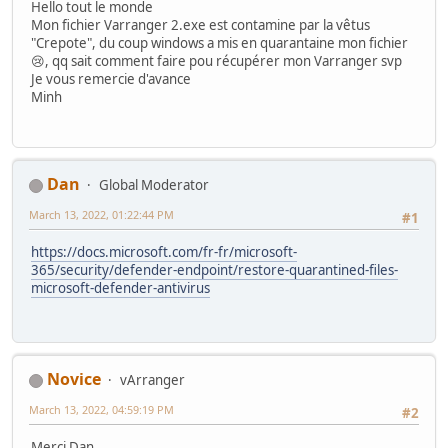
Hello tout le monde
Mon fichier Varranger 2.exe est contamine par la vêtus
"Crepote", du coup windows a mis en quarantaine mon fichier
😢, qq sait comment faire pou récupérer mon Varranger svp
Je vous remercie d'avance
Minh
Dan
Global Moderator
March 13, 2022, 01:22:44 PM
#1
https://docs.microsoft.com/fr-fr/microsoft-
365/security/defender-endpoint/restore-quarantined-files-
microsoft-defender-antivirus
Novice
vArranger
March 13, 2022, 04:59:19 PM
#2
Merci Dan