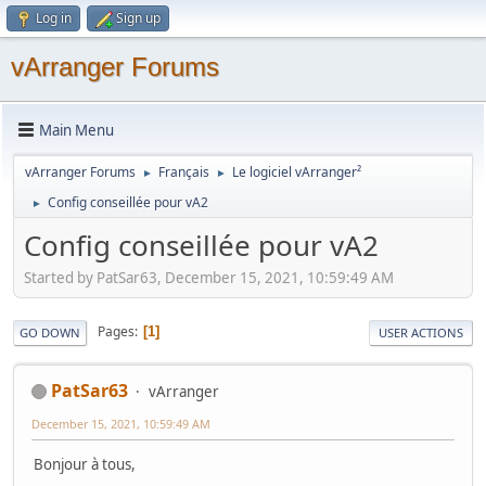
Log in
Sign up
vArranger Forums
Main Menu
vArranger Forums
Français
Le logiciel vArranger²
►
►
Config conseillée pour vA2
►
Config conseillée pour vA2
Started by PatSar63, December 15, 2021, 10:59:49 AM
Pages
1
GO DOWN
USER ACTIONS
PatSar63
vArranger
December 15, 2021, 10:59:49 AM
Bonjour à tous,