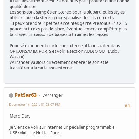
Il faut absolument avoir 2 enceintes pour profiter d'une bonne
qualité de son
Les sons sont samplés en Stereo pour la plupart, et les styles
utilisent aussi la stereo pour spatialiser les instruments
Tu peux prendre 2 petites enceintes genre Presonus Eris XT 5
pouces si tu n'as pas de place, éventuellement compléter plus
tard avec un caisson de basses si tu aimes les basses
Pour sélectionner la carte son externe, il faudra aller dans
OPTIONS/MIDIPORTS et voir la section AUDIO OUT (Asio /
Wasapi)
vArranger va alors directement générer le son et le
transférer à la carte son externe.
PatSar63
vArranger
December 16, 2021, 01:23:07 PM
#4
Merci Dan,
Je viens de voir sur internet un pédalier programmable
USB/Midi : Le Nektar Pacer.