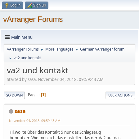
Log in
Sign up
vArranger Forums
Main Menu
vArranger Forums
More languages
German vArranger forum
►
►
va2 und kontakt
►
va2 und kontakt
Started by sasa, November 04, 2018, 09:59:43 AM
Pages
1
GO DOWN
USER ACTIONS
sasa
November 04, 2018, 09:59:43 AM
Hi,wollte über das Kontakt 5 nur das Schlagzeug
benuutzen.Wie muss ich das einstellen das der Va2 auf das