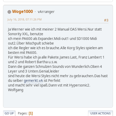
Woge1000
vArranger
July 16, 2018, 07:11:26 PM
#3
Ja Werner wie ich mit meiner 2 Manual OAS Wersi.Nur statt
Sonority XXL, benutze
ich mein PA600 als Expander.Midi out1 und SD1000 Midi
out2.Über Mischpult schiebe
ich die Regler wie ich es brauche.Alle Korg Styles spielen am
besten mit PA600.
Für Wersi habe ich ja alle Pakete.James Last, Franz Lambert 1
und 2 und Robert Bartha u.s.w.
Dann die ganzen Schnulzen Sounds von Wunderlich.Oben 4
Leyer und 3 Unten.Genial,leider
sind heute die Wersi Styles nicht mehr zu gebrauchen.Das hast
du selber
gemerkt.vA
ist Perfekt
und macht sehr viel spaß.Dann vst mit Hypersonic2.
Wolfgang
Pages
1
GO UP
USER ACTIONS