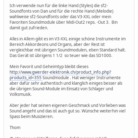
Ich verwende nun für die linke Hand (Styles) die sf2-
Soundfonts von Dan und für die rechte Hand (Melodie)
wahlweise sf2-Soundfonts oder das V3-XXL oder mein
Favoriten Soundmodule über Midi-Out2 reps. -Out 3. Bin
damit gut zufrieden.
Alles in Allem gibt es im V3-XXL einige schöne Instrumente im
Bereich Akkordeons und Organs, aber der Rest ist
vergleichbar mit übrigen Soundmodulen, eben Standard halt.
Das Gerät ist übrigens 1 1/2 so teuer wie das SD1000.
Mein Favorit und Geheimtyp bleibt dieses
http://www.gwerder-elektronik.ch/product_info.php?
products_id=355
Soundmodule . Hat weniger Instrumente
aber dafür sehr authentisch und klanglich einiges besser als
die übrigen Sound-Module im Einsatz von Schlager und
Volksmusik.
Aber jeder hat seinen eigenen Geschmack und Vorlieben was
Sound angeht und das ist auch gut so. Wünsche weiterhin viel
Spass beim Musizieren.
Thom