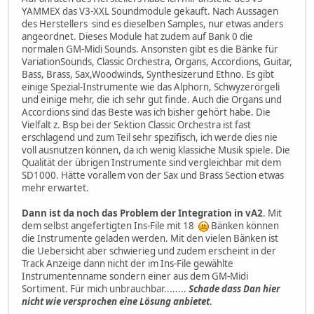
YAMMEX das V3-XXL Soundmodule gekauft. Nach Aussagen
des Herstellers sind es dieselben Samples, nur etwas anders
angeordnet. Dieses Module hat zudem auf Bank 0 die
normalen GM-Midi Sounds. Ansonsten gibt es die Bänke für
VariationSounds, Classic Orchestra, Organs, Accordions, Guitar,
Bass, Brass, Sax,Woodwinds, Synthesizerund Ethno. Es gibt
einige Spezial-Instrumente wie das Alphorn, Schwyzerörgeli
und einige mehr, die ich sehr gut finde. Auch die Organs und
Accordions sind das Beste was ich bisher gehört habe. Die
Vielfalt z. Bsp bei der Sektion Classic Orchestra ist fast
erschlagend und zum Teil sehr spezifisch, ich werde dies nie
voll ausnutzen können, da ich wenig klassiche Musik spiele. Die
Qualität der übrigen Instrumente sind vergleichbar mit dem
SD1000. Hätte vorallem von der Sax und Brass Section etwas
mehr erwartet.
Dann ist da noch das Problem der Integration in vA2
. Mit
dem selbst angefertigten Ins-File mit 18
Bänken können
die Instrumente geladen werden. Mit den vielen Bänken ist
die Uebersicht aber schwierieg und zudem erscheint in der
Track Anzeige dann nicht der im Ins-File gewählte
Instrumentenname sondern einer aus dem GM-Midi
Sortiment. Für mich unbrauchbar........
Schade dass Dan hier
nicht wie versprochen eine Lösung anbietet
.