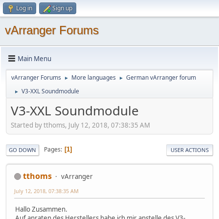
Log in
Sign up
vArranger Forums
Main Menu
vArranger Forums
More languages
German vArranger forum
►
►
V3-XXL Soundmodule
►
V3-XXL Soundmodule
Started by tthoms, July 12, 2018, 07:38:35 AM
Pages
1
GO DOWN
USER ACTIONS
tthoms
vArranger
July 12, 2018, 07:38:35 AM
Hallo Zusammen.
Auf anraten des Herstellers habe ich mir anstelle des V3-