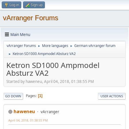
Log in
Sign up
vArranger Forums
Main Menu
vArranger Forums
More languages
German vArranger forum
►
►
Ketron SD1000 Ampmodel Absturz VA2
►
Ketron SD1000 Ampmodel
Absturz VA2
Started by haweneu, April 04, 2018, 01:38:55 PM
Pages
1
GO DOWN
USER ACTIONS
haweneu
vArranger
April 04, 2018, 01:38:55 PM