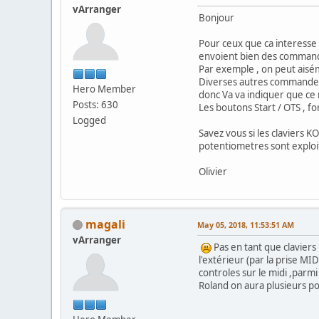
vArranger
Bonjour
Pour ceux que ca interesse ,
envoient bien des commandes
Par exemple , on peut aisém
Diverses autres commandes 
Hero Member
donc Va va indiquer que ce 
Posts: 630
Les boutons Start / OTS , 
Logged
Savez vous si les claviers 
potentiometres sont exploi
Olivier
magali
May 05, 2018, 11:53:51 AM
vArranger
Pas en tant que claviers
l'extérieur (par la prise MI
controles sur le midi ,parmi
Roland on aura plusieurs p