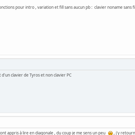
 fonctions pour intro , variation et fill sans aucun pb : clavier noname sans fi
ait d'un clavier de Tyros et non clavier PC
 m'ont appris à lire en diagonale , du coup je me sens un peu
, j'y retour