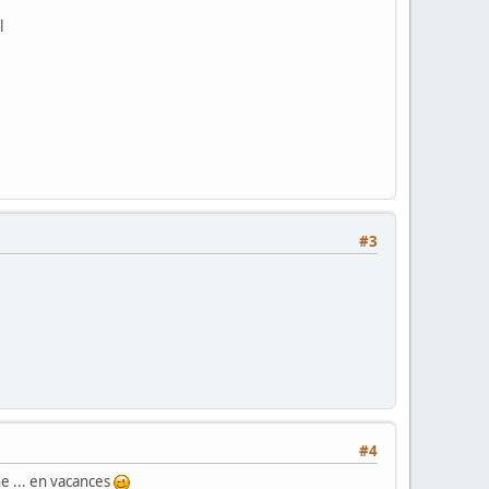
l
#3
#4
ne ... en vacances