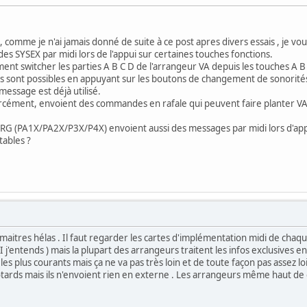
 comme je n'ai jamais donné de suite à ce post apres divers essais , je voul
 SYSEX par midi lors de l'appui sur certaines touches fonctions.
ent switcher les parties A B C D de l'arrangeur VA depuis les touches A B 
sont possibles en appuyant sur les boutons de changement de sonorités
message est déjà utilisé.
forcément, envoient des commandes en rafale qui peuvent faire planter VA
KORG (PA1X/PA2X/P3X/P4X) envoient aussi des messages par midi lors d'appui 
tables ?
 maitres hélas . Il faut regarder les cartes d'implémentation midi de ch
DI j'entends ) mais la plupart des arrangeurs traitent les infos exclusives
 les plus courants mais ça ne va pas très loin et de toute façon pas assez 
otards mais ils n'envoient rien en externe . Les arrangeurs même haut d