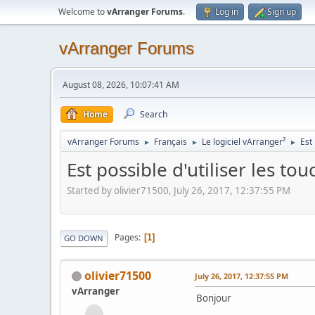
Welcome to
vArranger Forums
.
Log in
Sign up
vArranger Forums
August 08, 2026, 10:07:41 AM
Home
Search
vArranger Forums
Français
Le logiciel vArranger²
Est
►
►
►
Est possible d'utiliser les to
Started by olivier71500, July 26, 2017, 12:37:55 PM
Pages
1
GO DOWN
olivier71500
July 26, 2017, 12:37:55 PM
vArranger
Bonjour