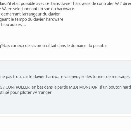
is s'il était possible avec certains clavier hardware de controler VA2 dir
de VA en selectionnant un son du hardware
 demarrant l'arrangeur du clavier
geant le tempo du clavier hardware
b ou autres ...
étais curieux de savoir si c'était dans le domaine du possible
onne pas trop, car le clavier hardware va envoyer des tonnes de messages
ONS / CONTROLLER, en bas dans la partie MIDI MONITOR, si un bouton har
utilisé pour piloter vArranger