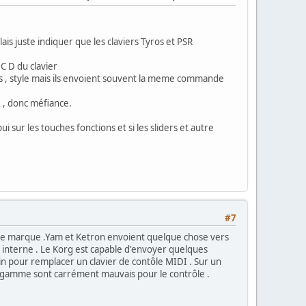
ais juste indiquer que les claviers Tyros et PSR
C D du clavier
 , style mais ils envoient souvent la meme commande
 , donc méfiance.
sur les touches fonctions et si les sliders et autre
#7
aque marque .Yam et Ketron envoient quelque chose vers
 en interne . Le Korg est capable d'envoyer quelques
loin pour remplacer un clavier de contôle MIDI . Sur un
e gamme sont carrément mauvais pour le contrôle .