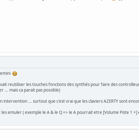
Semini
ouvait reutiliser les touches fonctions des synthés pour faire des controlle
ser ... mais ca parait pas possible)
ntervention ... surtout que c'est vrai que les claviers AZERTY sont encor
t les emuler ( exemple le A & le Q => le A pourrait etre [Volume Piste 1 +] e