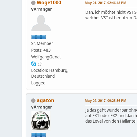
Woge1000
May 01, 2017, 02:46:48 PM
vArranger
Dan, ich möchte nicht VST S
welches VST ist benutzen.
Sr. Member
Posts: 483
WolfgangGenat
Location: Hamburg,
Deutschland
Logged
agaton
May 02, 2017, 09:25:56 PM
vArranger
Ja das geht wunderbar ohne 
auf FX1 oder FX2 und dan h
das Level von den Hallanteil