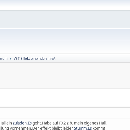
orum
VST Effekt einbinden in vA
►
Hall ein
zuladen.Es
geht.Habe auf FX2 z.b. mein eigenes Hall.
ellung vornehmen.Der effekt bleibt leider
Stumm.Es
kommt