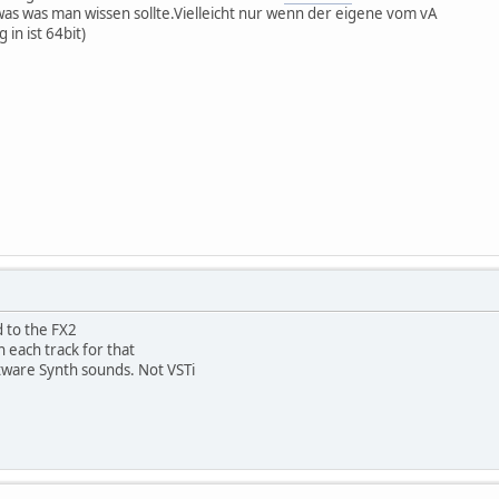
twas was man wissen sollte.Vielleicht nur wenn der eigene vom vA
 in ist 64bit)
 to the FX2
 each track for that
tware Synth sounds. Not VSTi