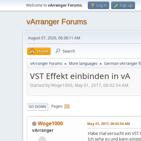
Welcome to
vArranger Forums
.
Log in
Sign up
vArranger Forums
August 07, 2026, 06:38:11 AM
Home
Search
vArranger Forums
More languages
German vArranger f
►
►
VST Effekt einbinden in vA
Started by Woge1000, May 01, 2017, 06:02:54 AM
Pages
1
GO DOWN
Woge1000
May 01, 2017, 06:02:54 AM
vArranger
Habe mal versucht ein VST 
Ich sehe es und kann einst