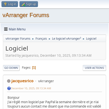
Log in
Sign up
vArranger Forums
Main Menu
vArranger Forums
Français
Le logiciel vArranger²
Logiciel
►
►
►
Logiciel
Started by jacquesrico, December 10, 2025, 09:13:34 AM
Pages
1
GO DOWN
USER ACTIONS
jacquesrico
vArranger
December 10, 2025, 09:13:34 AM
Bonjour
J'ai réglé mon logiciel par PayPal la semaine dernière et je n'ai
toujours aucun contact me disant que ma commande est validé