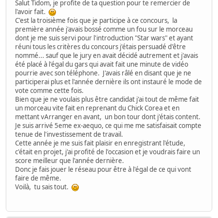
Salut Tidom, je profite de ta question pour te remercier de
l'avoir fait.
C'est la troisième fois que je participe à ce concours, la
première année j'avais bossé comme un fou sur le morceau
dont je me suis servi pour l'introduction "Star wars" et ayant
réuni tous les critères du concours j'étais persuadé d'être
nommé... sauf que le jury en avait décidé autrement et j'avais
été placé à l'égal du gars qui avait fait une minute de vidéo
pourrie avec son téléphone. J'avais râlé en disant que je ne
participerai plus et l'année dernière ils ont instauré le mode de
vote comme cette fois.
Bien que je ne voulais plus être candidat j'ai tout de même fait
un morceau vite fait en reprenant du Chick Corea et en
mettant vArranger en avant, un bon tour dont j'étais content.
Je suis arrivé 5eme ex-aequo, ce qui me me satisfaisait compte
tenue de l'investissement de travail.
Cette année je me suis fait plaisir en enregistrant l'étude,
c'était en projet, j'ai profité de l'occasion et je voudrais faire un
score meilleur que l'année dernière.
Donc je fais jouer le réseau pour être à l'égal de ce qui vont
faire de même.
Voilà, tu sais tout.