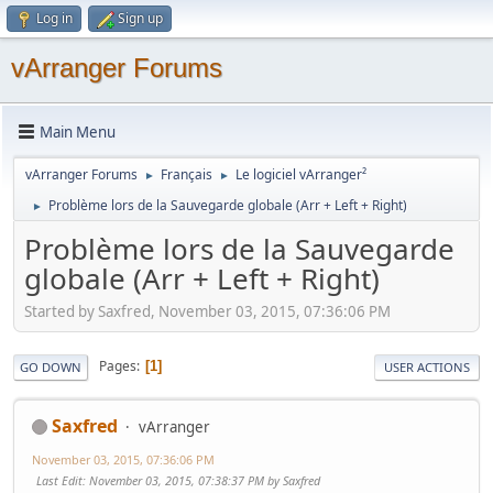
Log in
Sign up
vArranger Forums
Main Menu
vArranger Forums
Français
Le logiciel vArranger²
►
►
Problème lors de la Sauvegarde globale (Arr + Left + Right)
►
Problème lors de la Sauvegarde
globale (Arr + Left + Right)
Started by Saxfred, November 03, 2015, 07:36:06 PM
Pages
1
GO DOWN
USER ACTIONS
Saxfred
vArranger
November 03, 2015, 07:36:06 PM
Last Edit
: November 03, 2015, 07:38:37 PM by Saxfred