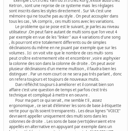
Exemple L'OTS chez Yam ou STS chez Korg ,existe aussi chez
Ketron , sont une reprise de ce systeme mais les réglages
sont inscrits dans les styles directement . Sur VA c'est une
mémoire qui ne touche pas au style . On peut accoupler dans
tous les cas , VA compris , ces multi sons avec les variations.
Le probleme qui se pose est le suivant, je parles au niveau
utilisateur .On peut faire autant de multi sons que l'on veut 4
par exemple en vue de les "linker" aux 4 variations d'une song
, ils pourront etre totalement differents ou de simples
déclinaisons du même en ne jouant par exemple que sur les
volumes . Ici on voit vite que le nombre de ces multi- sons
peut croître extremement vite et encombrer ,voire asphyxier
la colonne des son dans la colonne de droite . On peut avoir
plusieur déclinaisons d'un meme multison , il faudra bien les
distinguer . Par un nom court ce ne sera pas trés parlant , donc
on refera toujours et toujours de nouveaux mutis.
Dan réfléchit toujours à améliorer et il connait bien son
affaire c'est une question de temps et parfois c'est trés
technique et compliqué à mettre en oeuvre .
Pour ma part ce qui serait , me semble t'il , assez
ergonomique , ce serait d'éliminer les sons de base à étiquette
verte pour qu'ils soient trensparents . Les deux lignes "VOICE"
devraient appeller uniquement des multi sons dans les
colonnes de droite . Les sons de base (verts)devraient etre
appellés en alternative en appuyant par exemple dans un