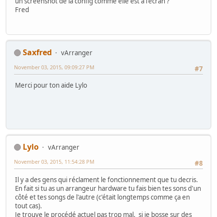
un screenshot de la config comme elle est à l'écran ?
Fred
Saxfred
vArranger
November 03, 2015, 09:09:27 PM
#7
Merci pour ton aide Lylo
Lylo
vArranger
November 03, 2015, 11:54:28 PM
#8
Il y a des gens qui réclament le fonctionnement que tu decris.
En fait si tu as un arrangeur hardware tu fais bien tes sons d'un
côté et tes songs de l'autre (c'était longtemps comme ça en
tout cas).
Je trouve le procédé actuel pas trop mal, si je bosse sur des