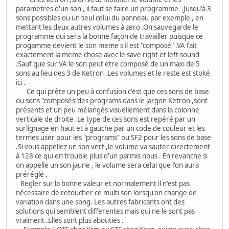
parametres d'un son , il faut se faire un programme .Jusqu'à 3
sons possibles ou un seul celui du panneau par exemple , en
mettant les deux autres volumes à zero .On sauvegarde le
programme qui sera la bonne façon de travailler puisque ce
progamme devient le son meme s'il est "composé" .VA fait
exactement la meme chose avec le save right et left sound
.Sauf que sur VA le son peut etre composé de un maxi de 5
sons au lieu des 3 de Ketron .Les volumes et le reste est stoké
ici .
Ce qui prête un peu à confusion c'est que ces sons de base
ou sons "composés"des programs dans le jargon Ketron ,sont
présents et un peu mélangés visuellement dans la colonne
verticale de droite .Le type de ces sons est repéré par un
surlignage en haut et à gauche par un code de couleur et les
termes user pour les "programs" ou SF2 pour les sons de base
.Si vous appellez un son vert ,le volume va sauter directement
à 128 ce qui en trouble plus d'un parmis nous . En revanche si
on appelle un son jaune , le volume sera celui que l'on aura
préréglé .
Regler sur la bonne valeur et normalement il n'est pas
nécessaire de retoucher ce multi son lorsqu'on change de
variation dans une song. Les autres fabricants ont des
solutions qui semblent differentes mais qui ne le sont pas
vraiment .Elles sont plus abouties .