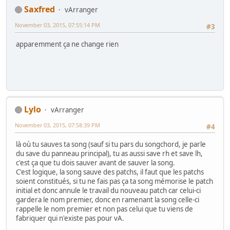
Saxfred
vArranger
November 03, 2015, 07:55:14 PM
#3
apparemment ça ne change rien
Lylo
vArranger
November 03, 2015, 07:58:39 PM
#4
là où tu sauves ta song (sauf si tu pars du songchord, je parle
du save du panneau principal), tu as aussi save rh et save lh,
c'est ça que tu dois sauver avant de sauver la song.
C'est logique, la song sauve des patchs, il faut que les patchs
soient constitués, si tu ne fais pas ça ta song mémorise le patch
initial et donc annule le travail du nouveau patch car celui-ci
gardera le nom premier, donc en ramenant la song celle-ci
rappelle le nom premier et non pas celui que tu viens de
fabriquer qui n'existe pas pour vA.