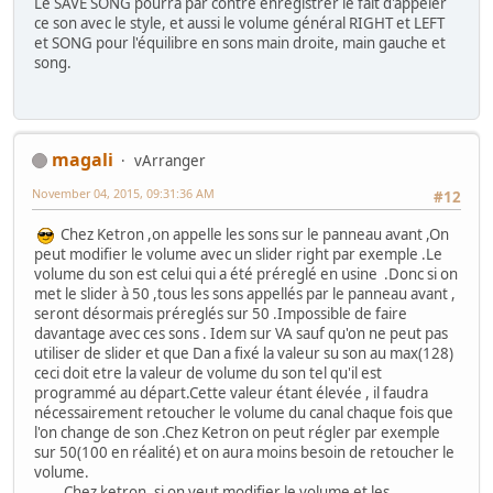
Le SAVE SONG pourra par contre enregistrer le fait d'appeler
ce son avec le style, et aussi le volume général RIGHT et LEFT
et SONG pour l'équilibre en sons main droite, main gauche et
song.
magali
vArranger
November 04, 2015, 09:31:36 AM
#12
Chez Ketron ,on appelle les sons sur le panneau avant ,On
peut modifier le volume avec un slider right par exemple .Le
volume du son est celui qui a été préreglé en usine .Donc si on
met le slider à 50 ,tous les sons appellés par le panneau avant ,
seront désormais préreglés sur 50 .Impossible de faire
davantage avec ces sons . Idem sur VA sauf qu'on ne peut pas
utiliser de slider et que Dan a fixé la valeur su son au max(128)
ceci doit etre la valeur de volume du son tel qu'il est
programmé au départ.Cette valeur étant élevée , il faudra
nécessairement retoucher le volume du canal chaque fois que
l'on change de son .Chez Ketron on peut régler par exemple
sur 50(100 en réalité) et on aura moins besoin de retoucher le
volume.
Chez ketron ,si on veut modifier le volume et les