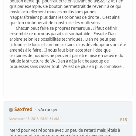
bouton dédié qui pourrait etre en suivant de INS&SF2 VST en
gris par exemple. Ce bouton permettrait de revenir à ce qui
existe actuellement mais les multis sons jaunes
n'apparaîtraient plus dans les colonnes de droite . C'est ainsi
que l'on continuerait de construire les multi sons.
Chacun peut faire se propres remarque . Il faut définir
ensemble ce qui nous paraitrait souhaitable . Ensuite Dan
arbitre selon les possibilités techniques . Dan ne peut pas
refondre le logiciel comme certains gros développeurs ont été
amenés à le faire . Il nous faut bien accepter l'idée que
certaines de nos idés ne peuvent pas etre mise en oeuvre du
fait de la structure de VA .Dan à déja fait beaucoup de
prouesses sans casser tout . VA est de plus en plus complexe .
.
Saxfred
vArranger
November 15, 2015, 08:31:31 AM
#13
Merci pour vos réponse avec un peu de retard mais j'étais à
l'étranger et à mon retour mon père a été envoyé aux