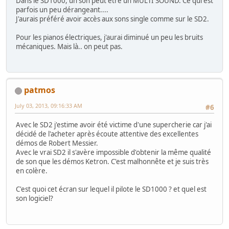
Dans le SD1000, un son peut être un MULTI SOUND. Ce qui est
parfois un peu dérangeant....
J'aurais préféré avoir accès aux sons single comme sur le SD2.
Pour les pianos électriques, j'aurai diminué un peu les bruits
mécaniques. Mais là.. on peut pas.
patmos
July 03, 2013, 09:16:33 AM
#6
Avec le SD2 j'estime avoir été victime d'une supercherie car j'ai
décidé de l'acheter après écoute attentive des excellentes
démos de Robert Messier.
Avec le vrai SD2 il s'avère impossible d'obtenir la même qualité
de son que les démos Ketron. C'est malhonnête et je suis très
en colère.
C'est quoi cet écran sur lequel il pilote le SD1000 ? et quel est
son logiciel?