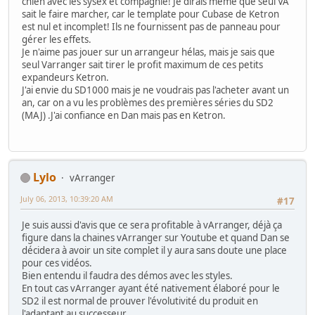
chien avec les sysex et compagnie! Je dirais même que seul VA
sait le faire marcher, car le template pour Cubase de Ketron
est nul et incomplet! Ils ne fournissent pas de panneau pour
gérer les effets.
Je n'aime pas jouer sur un arrangeur hélas, mais je sais que
seul Varranger sait tirer le profit maximum de ces petits
expandeurs Ketron.
J'ai envie du SD1000 mais je ne voudrais pas l'acheter avant un
an, car on a vu les problèmes des premières séries du SD2
(MAJ) .J'ai confiance en Dan mais pas en Ketron.
Lylo
vArranger
July 06, 2013, 10:39:20 AM
#17
Je suis aussi d'avis que ce sera profitable à vArranger, déjà ça
figure dans la chaines vArranger sur Youtube et quand Dan se
décidera à avoir un site complet il y aura sans doute une place
pour ces vidéos.
Bien entendu il faudra des démos avec les styles.
En tout cas vArranger ayant été nativement élaboré pour le
SD2 il est normal de prouver l'évolutivité du produit en
l'adaptant au successeur.