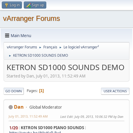
Log in
Sign up
vArranger Forums
Main Menu
vArranger Forums
Français
Le logiciel vArranger²
►
►
KETRON SD1000 SOUNDS DEMO
►
KETRON SD1000 SOUNDS DEMO
Started by Dan, July 01, 2013, 11:52:49 AM
Pages
1
GO DOWN
USER ACTIONS
Dan
Global Moderator
July 01, 2013, 11:52:49 AM
Last Edit
: July 09, 2013, 10:06:32 PM by Dan
1/20
:
KETRON SD1000 PIANO SOUNDS
:
http://youtu.be/iNJyKyR-8v4