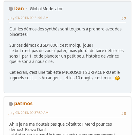
Dan
Global Moderator
July 03, 2013, 09:21:01 AM
#7
Oui, les démos des synthés sont toujours à prendre avec des
pincettes !
Sur ces démos du SD1000, c'est moi qui joue !
Le but n'est pas de vous épater, mais plutôt de faire défiler les
sons 1 par 1, et de pianoter un petit peu, histoire de voir ce
que le son a à nous dire.
Cet écran, c'est une tablette MICROSOFT SURFACE PRO et le
logiciels c'est .... vArranger ... et les 10 doigts, c'est moi...
patmos
July 03, 2013, 09:37:59 AM
#8
Ah!!! je ne me doutais pas que c'était toi! Merci pour ces
démos! Bravo Dan!
J'ai été surpris quand le type a lancé un accompagnement