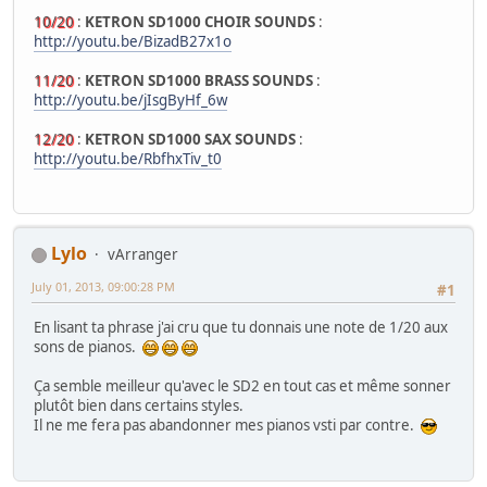
10/20
:
KETRON SD1000 CHOIR SOUNDS
:
http://youtu.be/BizadB27x1o
11/20
:
KETRON SD1000 BRASS SOUNDS
:
http://youtu.be/jIsgByHf_6w
12/20
:
KETRON SD1000 SAX SOUNDS
:
http://youtu.be/RbfhxTiv_t0
Lylo
vArranger
July 01, 2013, 09:00:28 PM
#1
En lisant ta phrase j'ai cru que tu donnais une note de 1/20 aux
sons de pianos.
Ça semble meilleur qu'avec le SD2 en tout cas et même sonner
plutôt bien dans certains styles.
Il ne me fera pas abandonner mes pianos vsti par contre.