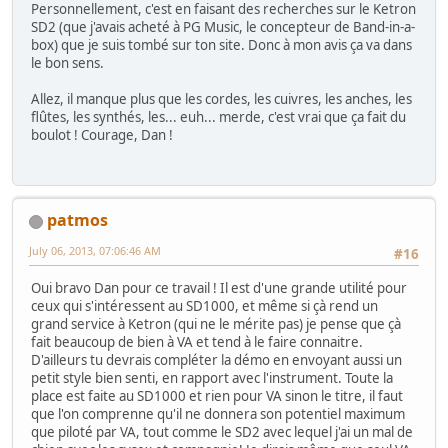
Personnellement, c'est en faisant des recherches sur le Ketron
SD2 (que j'avais acheté à PG Music, le concepteur de Band-in-a-
box) que je suis tombé sur ton site. Donc à mon avis ça va dans
le bon sens.
Allez, il manque plus que les cordes, les cuivres, les anches, les
flûtes, les synthés, les... euh... merde, c'est vrai que ça fait du
boulot ! Courage, Dan !
patmos
July 06, 2013, 07:06:46 AM
#16
Oui bravo Dan pour ce travail ! Il est d'une grande utilité pour
ceux qui s'intéressent au SD1000, et même si çà rend un
grand service à Ketron (qui ne le mérite pas) je pense que çà
fait beaucoup de bien à VA et tend à le faire connaitre.
D'ailleurs tu devrais compléter la démo en envoyant aussi un
petit style bien senti, en rapport avec l'instrument. Toute la
place est faite au SD1000 et rien pour VA sinon le titre, il faut
que l'on comprenne qu'il ne donnera son potentiel maximum
que piloté par VA, tout comme le SD2 avec lequel j'ai un mal de