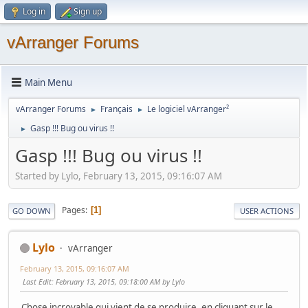
Log in
Sign up
vArranger Forums
Main Menu
vArranger Forums
Français
Le logiciel vArranger²
►
►
Gasp !!! Bug ou virus !!
►
Gasp !!! Bug ou virus !!
Started by Lylo, February 13, 2015, 09:16:07 AM
Pages
1
GO DOWN
USER ACTIONS
Lylo
vArranger
February 13, 2015, 09:16:07 AM
Last Edit
: February 13, 2015, 09:18:00 AM by Lylo
Chose incroyable qui vient de se produire, en cliquant sur le