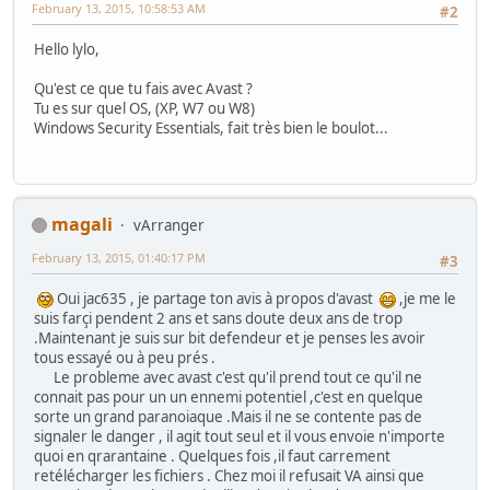
February 13, 2015, 10:58:53 AM
#2
Hello lylo,
Qu'est ce que tu fais avec Avast ?
Tu es sur quel OS, (XP, W7 ou W8)
Windows Security Essentials, fait très bien le boulot...
magali
vArranger
February 13, 2015, 01:40:17 PM
#3
Oui jac635 , je partage ton avis à propos d'avast
,je me le
suis farçi pendent 2 ans et sans doute deux ans de trop
.Maintenant je suis sur bit defendeur et je penses les avoir
tous essayé ou à peu prés .
Le probleme avec avast c'est qu'il prend tout ce qu'il ne
connait pas pour un un ennemi potentiel ,c'est en quelque
sorte un grand paranoiaque .Mais il ne se contente pas de
signaler le danger , il agit tout seul et il vous envoie n'importe
quoi en qrarantaine . Quelques fois ,il faut carrement
retélécharger les fichiers . Chez moi il refusait VA ainsi que