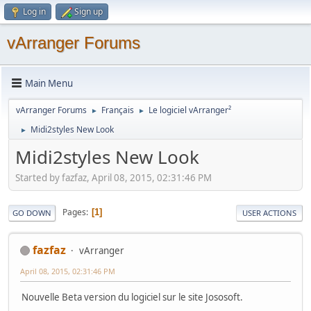
Log in
Sign up
vArranger Forums
Main Menu
vArranger Forums
Français
Le logiciel vArranger²
►
►
Midi2styles New Look
►
Midi2styles New Look
Started by fazfaz, April 08, 2015, 02:31:46 PM
Pages
1
GO DOWN
USER ACTIONS
fazfaz
vArranger
April 08, 2015, 02:31:46 PM
Nouvelle Beta version du logiciel sur le site Jososoft.