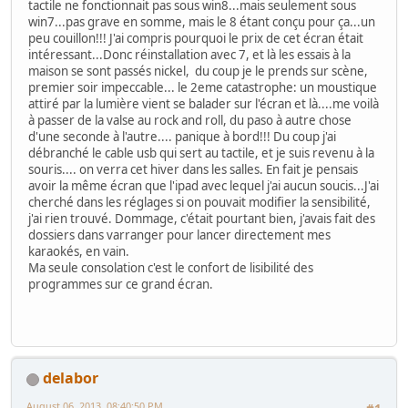
tactile ne fonctionnait pas sous win8...mais seulement sous
win7...pas grave en somme, mais le 8 étant conçu pour ça...un
peu couillon!!! J'ai compris pourquoi le prix de cet écran était
intéressant...Donc réinstallation avec 7, et là les essais à la
maison se sont passés nickel, du coup je le prends sur scène,
premier soir impeccable... le 2eme catastrophe: un moustique
attiré par la lumière vient se balader sur l'écran et là....me voilà
à passer de la valse au rock and roll, du paso à autre chose
d'une seconde à l'autre.... panique à bord!!! Du coup j'ai
débranché le cable usb qui sert au tactile, et je suis revenu à la
souris.... on verra cet hiver dans les salles. En fait je pensais
avoir la même écran que l'ipad avec lequel j'ai aucun soucis...J'ai
cherché dans les réglages si on pouvait modifier la sensibilité,
j'ai rien trouvé. Dommage, c'était pourtant bien, j'avais fait des
dossiers dans varranger pour lancer directement mes
karaokés, en vain.
Ma seule consolation c'est le confort de lisibilité des
programmes sur ce grand écran.
delabor
August 06, 2013, 08:40:50 PM