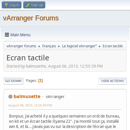
Log in
Sign up
vArranger Forums
Main Menu
vArranger Forums
Français
Le logiciel vArranger²
Ecran tactile
►
►
►
Ecran tactile
Started by balmusette, August 06, 2013, 12:55:39 PM
Pages
1
GO DOWN
USER ACTIONS
balmusette
vArranger
August 06, 2013, 12:55:39 PM
Bonjour, j'ai acheté il y a quelques semaines un ordi de bureau,
en kit et un écran tactile IIyama 22". J'ai monté tout ça, installé
win 8, et là....j'avais pas vu sur la description de l'écran que le