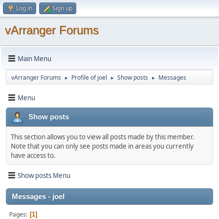
Log in
Sign up
vArranger Forums
Main Menu
vArranger Forums
Profile of joel
Show posts
Messages
►
►
►
Menu
Show posts
This section allows you to view all posts made by this member.
Note that you can only see posts made in areas you currently
have access to.
Show posts Menu
Messages - joel
Pages
1